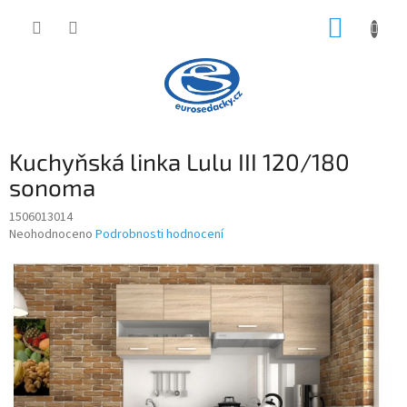
Přejít
NÁKUP
na
obsah
KOŠÍK
Kuchyňská linka Lulu III 120/180
sonoma
1506013014
Průměrné
Neohodnoceno
Podrobnosti hodnocení
hodnocení
produktu
je
0,0
z
5
hvězdiček.