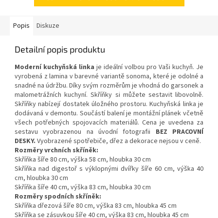
Popis
Diskuze
Detailní popis produktu
Moderní kuchyňská linka
je ideální volbou pro Vaši kuchyň. Je
vyrobená z lamina v barevné variantě sonoma, které je odolné a
snadné na údržbu. Díky svým rozměrům je vhodná do garsonek a
malometrážních kuchyní. Skříňky si můžete sestavit libovolně.
Skříňky nabízejí dostatek úložného prostoru. Kuchyňská linka je
dodávaná v demontu. Součástí balení je montážní plánek včetně
všech potřebných spojovacích materiálů. Cena je uvedena za
sestavu vyobrazenou na úvodní fotografii
BEZ PRACOVNÍ
DESKY.
Vyobrazené spotřebiče, dřez a dekorace nejsou v ceně.
Rozměry vrchních skříněk:
Skříňka šíře 80 cm, výška 58 cm, hloubka 30 cm
Skříňka nad digestoř s výklopnými dvířky šíře 60 cm, výška 40
cm, hloubka 30 cm
Skříňka šíře 40 cm, výška 83 cm, hloubka 30 cm
Rozměry spodních skříněk:
Skříňka dřezová šíře 80 cm, výška 83 cm, hloubka 45 cm
Skříňka se zásuvkou šíře 40 cm, výška 83 cm, hloubka 45 cm