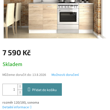
7 590 Kč
Měrná
Skladem
cena:
Můžeme doručit do:
13.8.2026
Možnosti doručení
Přidat do košíku
rozměr 120/180, sonoma
Detailní informace