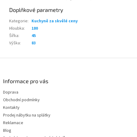
Doplňkové parametry
Kategorie
:
Kuchyně za skvělé ceny
Hloubka
:
180
Šířka
:
45
Výška
:
83
Z
á
p
a
Informace pro vás
t
Doprava
í
Obchodní podmínky
Kontakty
Prodej nábytku na splátky
Reklamace
Blog