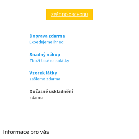
ZPĚT DO OBCHODU
Doprava zdarma
Expedujeme ihned!
Snadný nákup
Zboží také na splátky
Vzorek látky
zašleme zdarma
Dočasné uskladnění
zdarma
Z
á
p
a
Informace pro vás
t