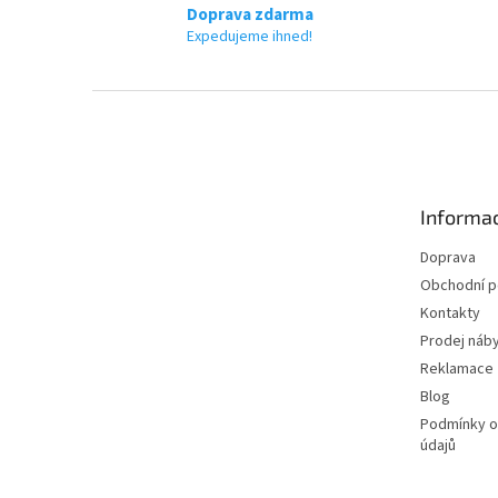
Doprava zdarma
Expedujeme ihned!
Z
á
p
a
t
Informac
í
Doprava
Obchodní 
Kontakty
Prodej náby
Reklamace
Blog
Podmínky o
údajů