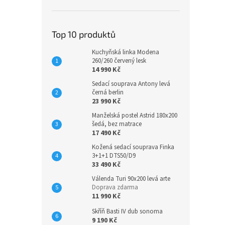
í
p
a
n
Top 10 produktů
e
Kuchyňská linka Modena
l
260/260 červený lesk
14 990 Kč
Sedací souprava Antony levá
černá berlin
23 990 Kč
Manželská postel Astrid 180x200
šedá, bez matrace
17 490 Kč
Kožená sedací souprava Finka
3+1+1 DTS50/D9
33 490 Kč
Válenda Turi 90x200 levá arte
Doprava zdarma
11 990 Kč
Skříň Basti IV dub sonoma
9 190 Kč