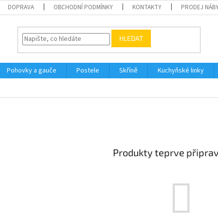
DOPRAVA
OBCHODNÍ PODMÍNKY
KONTAKTY
PRODEJ NÁBY
HLEDAT
Pohovky a gauče
Postele
Skříně
Kuchyňské linky
Produkty teprve připra