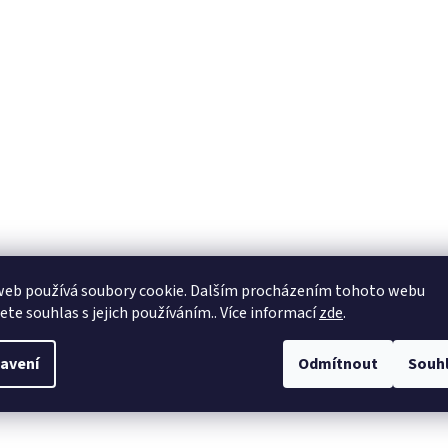
web používá soubory cookie. Dalším procházením tohoto webu
jete souhlas s jejich používáním.. Více informací
zde
.
avení
Odmítnout
Souh