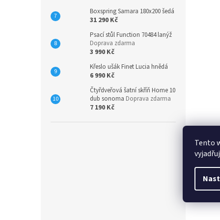
Boxspring Samara 180x200 šedá
31 290 Kč
Psací stůl Function 70484 lanýž
Doprava zdarma
3 990 Kč
Křeslo ušák Finet Lucia hnědá
6 990 Kč
Čtyřdveřová šatní skříň Home 10
dub sonoma
Doprava zdarma
7 190 Kč
Tento 
vyjadřu
Nast