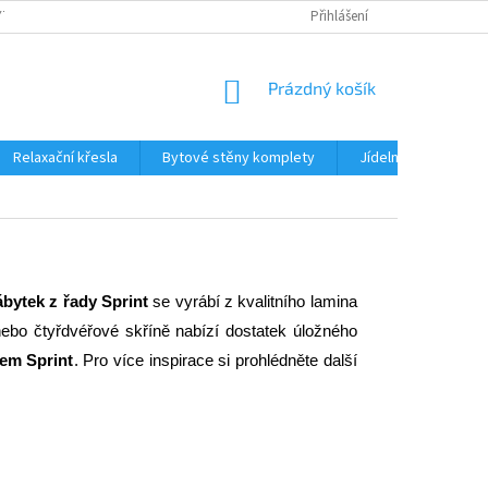
TKU NA SPLÁTKY
REKLAMACE
BLOG
Přihlášení
PODMÍNKY OCHRANY OS
NÁKUPNÍ
Prázdný košík
KOŠÍK
Relaxační křesla
Bytové stěny komplety
Jídelní sety
J
bytek z řady Sprint
 se vyrábí z kvalitního lamina 
 nebo čtyřdvéřové skříně nabízí dostatek úložného 
em Sprint
. Pro více inspirace si prohlédněte další 