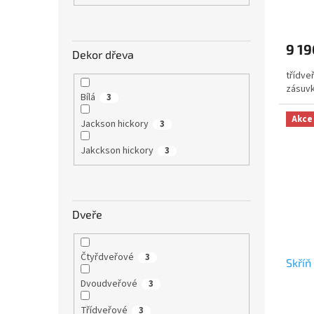
9 19
Dekor dřeva
třídveř
zásuv
Bílá
3
Akce
Jackson hickory
3
Jakckson hickory
3
Dveře
Čtyřdveřové
3
Skříň
Dvoudveřové
3
Třídveřové
3