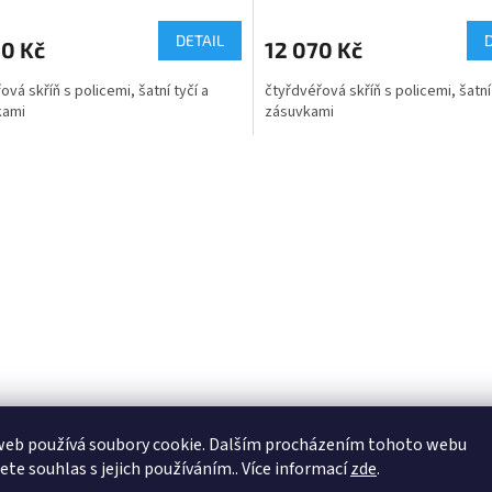
DETAIL
90 Kč
12 070 Kč
ová skříň s policemi, šatní tyčí a
čtyřdvéřová skříň s policemi, šatní 
kami
zásuvkami
O
v
l
á
d
a
c
í
p
r
v
k
y
v
web používá soubory cookie. Dalším procházením tohoto webu
ý
jete souhlas s jejich používáním.. Více informací
zde
.
p