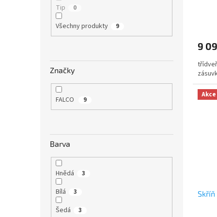
Tip
0
t
ů
Průmě
Všechny produkty
9
hodno
produ
9 0
je
5,0
třídveř
z
Značky
zásuv
5
hvězdi
Akce
FALCO
9
Barva
Hnědá
3
Bílá
3
Skříň
Šedá
3