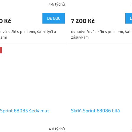
4-6 týdnů
DETAIL
0 Kč
7 200 Kč
ová skříň s policemi, šatní tyčí a
dvoudveřová skříň s policemi, šatní
kami
zásuvkami
 Sprint 68085 šedý mat
Skříň Sprint 68086 bílá
4-6 týdnů