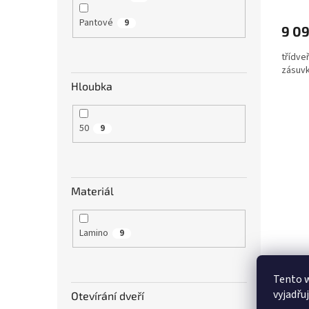
Pantové
9
9 0
třídveř
zásuv
Hloubka
50
9
Materiál
Lamino
9
Tento 
vyjadřu
Otevírání dveří