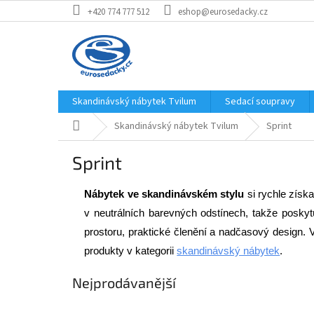
Přejít
+420 774 777 512
eshop@eurosedacky.cz
na
obsah
Skandinávský nábytek Tvilum
Sedací soupravy
Domů
Skandinávský nábytek Tvilum
Sprint
Sprint
Nábytek ve skandinávském stylu
 si rychle zís
v neutrálních barevných odstínech, takže poskytuj
prostoru, praktické členění a nadčasový design.
produkty v kategorii 
skandinávský nábytek
. 
Nejprodávanější