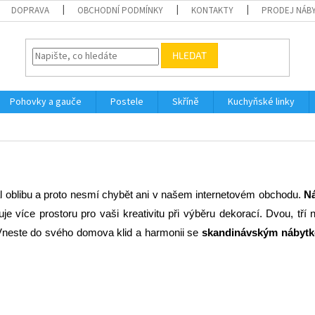
DOPRAVA
OBCHODNÍ PODMÍNKY
KONTAKTY
PRODEJ NÁBY
HLEDAT
Pohovky a gauče
Postele
Skříně
Kuchyňské linky
kal oblibu a proto nesmí chybět ani v našem internetovém obchodu. 
Ná
e více prostoru pro vaši kreativitu při výběru dekorací. Dvou, tří
 Vneste do svého domova klid a harmonii se 
skandinávským nábytk