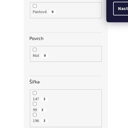
Nast
Pantové
9
Povrch
Mat
9
Šířka
147
3
99
3
196
3