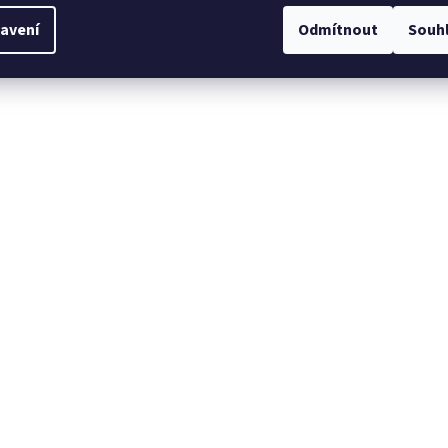
i
s
avení
Odmítnout
Souh
u