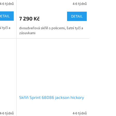
4-6 týdnů
4-6 týdnů
DETAIL
DETAIL
7 290 Kč
 tyčí a
dvoudveřová skříň s policemi, šatní tyčí a
zásuvkami
Skříň Sprint 68086 jackson hickory
4-6 týdnů
4-6 týdnů