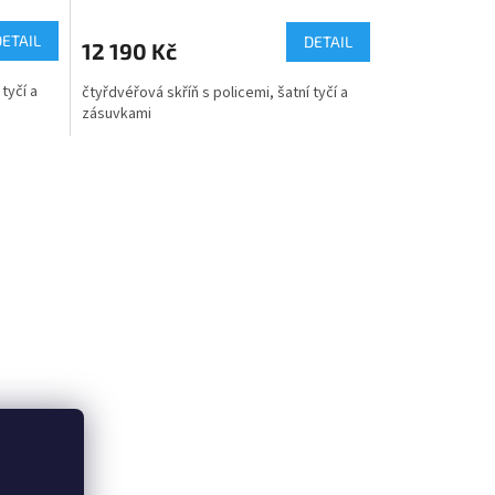
DETAIL
DETAIL
12 190 Kč
tyčí a
čtyřdvéřová skříň s policemi, šatní tyčí a
zásuvkami