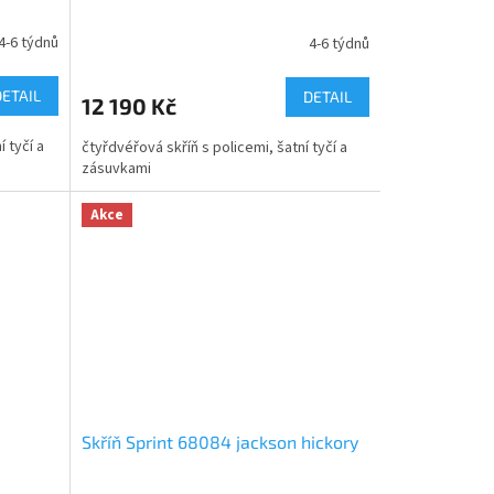
4-6 týdnů
4-6 týdnů
DETAIL
DETAIL
12 190 Kč
 tyčí a
čtyřdvéřová skříň s policemi, šatní tyčí a
zásuvkami
Akce
Skříň Sprint 68084 jackson hickory