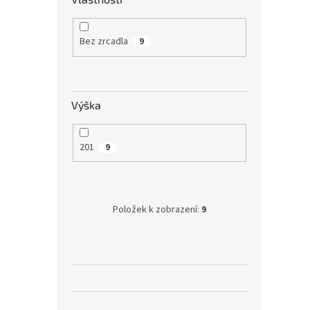
Bez zrcadla
9
Výška
201
9
Položek k zobrazení:
9