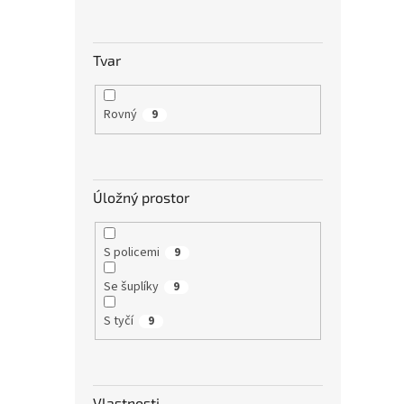
Tvar
Rovný
9
Úložný prostor
S policemi
9
Se šuplíky
9
S tyčí
9
Vlastnosti