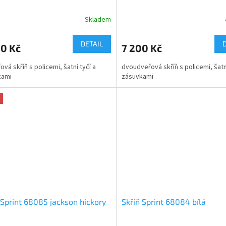
Skladem
rné
cení
ktu
DETAIL
90 Kč
7 200 Kč
ová skříň s policemi, šatní tyčí a
dvoudveřová skříň s policemi, šatní
kami
zásuvkami
ček.
 Sprint 68085 jackson hickory
Skříň Sprint 68084 bílá