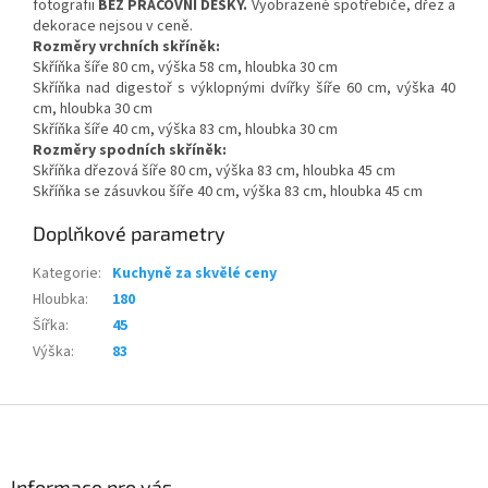
fotografii
BEZ PRACOVNÍ DESKY.
Vyobrazené spotřebiče, dřez a
dekorace nejsou v ceně.
Rozměry vrchních skříněk:
Skříňka šíře 80 cm, výška 58 cm, hloubka 30 cm
Skříňka nad digestoř s výklopnými dvířky šíře 60 cm, výška 40
cm, hloubka 30 cm
Skříňka šíře 40 cm, výška 83 cm, hloubka 30 cm
Rozměry spodních skříněk:
Skříňka dřezová šíře 80 cm, výška 83 cm, hloubka 45 cm
Skříňka se zásuvkou šíře 40 cm, výška 83 cm, hloubka 45 cm
Doplňkové parametry
Kategorie
:
Kuchyně za skvělé ceny
Hloubka
:
180
Šířka
:
45
Výška
:
83
Z
á
p
a
Informace pro vás