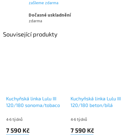
zašleme zdarma
Dočasné uskladnění
zdarma
Související produkty
Kuchyňská linka Lulu III
Kuchyňská linka Lulu III
120/180 sonoma/tobaco
120/180 beton/bílá
4-6 týdnů
4-6 týdnů
7 590 Kč
7 590 Kč