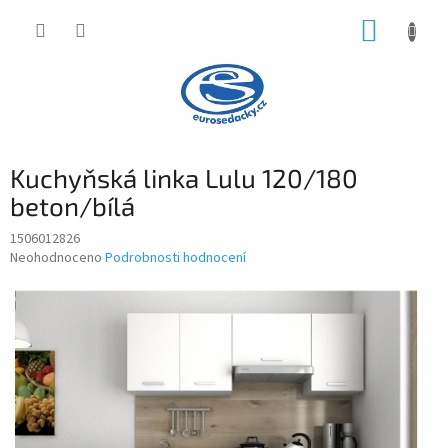
Přejít
NÁKUP
na
obsah
KOŠÍK
Kuchyňská linka Lulu 120/180
beton/bílá
1506012826
Průměrné
Neohodnoceno
Podrobnosti hodnocení
hodnocení
produktu
je
0,0
z
5
hvězdiček.