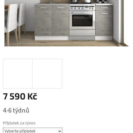
7 590 Kč
Měrná
4-6 týdnů
cena:
Příplatek za výnos