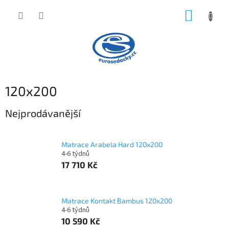
Přejít
NÁKUP
na
obsah
KOŠÍK
120x200
Nejprodávanější
Matrace Arabela Hard 120x200
4-6 týdnů
17 710 Kč
Matrace Kontakt Bambus 120x200
4-6 týdnů
10 590 Kč