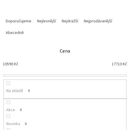
Ř
a
Doporučujeme
Nejlevnější
Nejdražší
Nejprodávanější
z
e
Abecedně
n
í
Cena
p
r
10590
Kč
17710
Kč
o
d
u
k
t
Na skladě
0
ů
Akce
0
Novinka
0