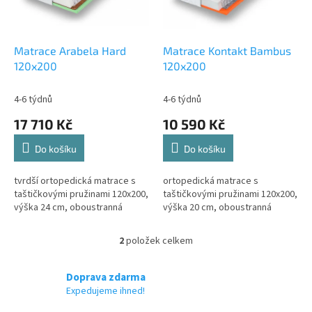
p
r
o
d
Matrace Arabela Hard
Matrace Kontakt Bambus
u
120x200
120x200
k
t
4-6 týdnů
4-6 týdnů
ů
17 710 Kč
10 590 Kč
Do košíku
Do košíku
tvrdší ortopedická matrace s
ortopedická matrace s
taštičkovými pružinami 120x200,
taštičkovými pružinami 120x200,
výška 24 cm, oboustranná
výška 20 cm, oboustranná
2
položek celkem
O
v
l
Doprava zdarma
á
Expedujeme ihned!
d