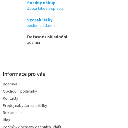
a
Snadný nákup
c
Zboží také na splátky
í
p
Vzorek látky
r
zašleme zdarma
v
k
Dočasné uskladnění
y
zdarma
v
ý
Z
p
i
á
s
p
u
a
Informace pro vás
t
Doprava
í
Obchodní podmínky
Kontakty
Prodej nábytku na splátky
Reklamace
Blog
Podmínky ochrany osobních údajů