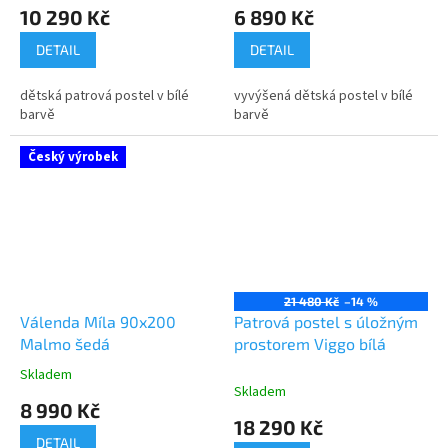
hodnocení
hodnocení
10 290 Kč
6 890 Kč
produktu
produktu
je
je
DETAIL
DETAIL
5,0
5,0
z
z
dětská patrová postel v bílé
vyvýšená dětská postel v bílé
5
5
barvě
barvě
hvězdiček.
hvězdiček.
Český výrobek
21 480 Kč
–14 %
Válenda Míla 90x200
Patrová postel s úložným
Malmo šedá
prostorem Viggo bílá
Skladem
Průměrné
Skladem
hodnocení
8 990 Kč
produktu
18 290 Kč
je
DETAIL