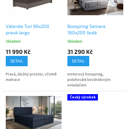
s
p
r
o
d
Válenda Turi 90x200
Boxspring Samara
u
pravá largo
180x200 šedá
k
Skladem
Skladem
Průměrné
Průměrné
t
hodnocení
hodnocení
11 990 Kč
31 290 Kč
ů
produktu
produktu
je
je
DETAIL
DETAIL
5,0
3,6
z
z
Pravá, úložný prostor, včetně
motorový boxspring,
5
5
matrace
polohování bezdrátovým
hvězdiček.
hvězdiček.
ovladačem
Český výrobek