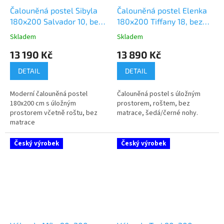
Čalouněná postel Sibyla
Čalouněná postel Elenka
180x200 Salvador 10, bez
180x200 Tiffany 18, bez
matrace
matrace
Skladem
Skladem
Průměrné
Průměrné
hodnocení
hodnocení
13 190 Kč
13 890 Kč
produktu
produktu
je
je
DETAIL
DETAIL
5,0
4,0
z
z
Moderní čalouněná postel
Čalouněná postel s úložným
5
5
180x200 cm s úložným
prostorem, roštem, bez
hvězdiček.
hvězdiček.
prostorem včetně roštu, bez
matrace, šedá/černé nohy.
matrace
Český výrobek
Český výrobek