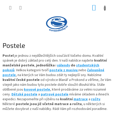
Přejít
NÁKUP
na
obsah
KOŠÍK
Postele
Postel
je jednou z nejdůležitějších součástí Vašeho domu. Kvalitní
spánek je dobrý základ pro celý den. V naší nabídce najdete
kvalitní
manželské postele
,
jednolůžka
i
válendy
do
studentských
pokojů
. Velkou kategorii tvoří
postele z masivu
nebo
čalouněné
postele
, na kterých se Vám budou zdát ty nejlepší sny. Nabízíme
kvalitní české postele
od výrobce Blanář a Prokond a věříme, že Vám
stejně jako nám budou tyto postele dobře sloužit dlouhá léta. Stále
oblíbené jsou
kovové postele
, které prodáváme za velmi rozumné
ceny.
Dětské postele
a
patrové postele
míváme skladem a ihned k
expedici. Nezapomeňte při výběru na
kvalitní
matrace
a
rošty
.
Některé
postele jsou již včetně matrace a roštu
, u některých si
můžete dovybrat z naší nabídky. Rádi Vám při rozhodování poradíme.