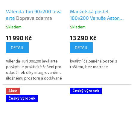
Válenda Turi 90x200 levá
Manželská postel
arte
Doprava zdarma
180x200 Venuše Aston
bez matrace
Skladem
Skladem
Průměrné
Průměrné
hodnocení
hodnocení
11 990 Kč
13 290 Kč
produktu
produktu
je
je
DETAIL
DETAIL
5,0
3,0
z
z
Válenda Turi 90x200 levá arte
kvalitní čalouněná postel s
5
5
poskytuje praktické řešení pro
roštem, bez matrace
hvězdiček.
hvězdiček.
odpočinek díky integrovanému
úložnému prostoru a dodávané
matraci. Tato postel nabízí
pevnou konstrukci bez
Akce
Český výrobek
možnosti...
Český výrobek