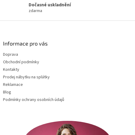
ý
Dočasné uskladnění
p
zdarma
i
s
Z
u
á
p
a
Informace pro vás
t
Doprava
í
Obchodní podmínky
Kontakty
Prodej nábytku na splátky
Reklamace
Blog
Podmínky ochrany osobních údajů