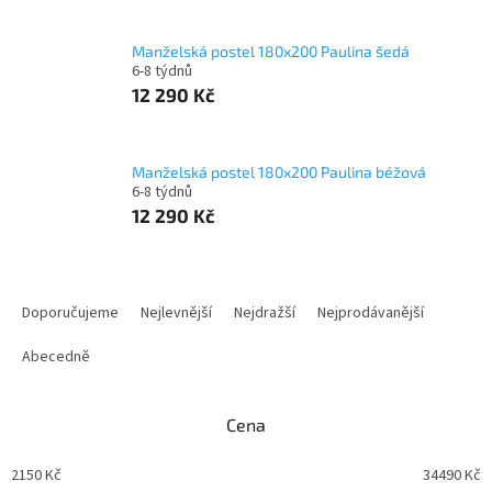
Manželská postel 180x200 Paulina šedá
6-8 týdnů
12 290 Kč
Manželská postel 180x200 Paulina béžová
6-8 týdnů
12 290 Kč
Ř
a
Doporučujeme
Nejlevnější
Nejdražší
Nejprodávanější
z
e
Abecedně
n
í
Cena
p
r
2150
Kč
34490
Kč
o