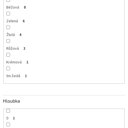
Béžová
8
Zelená
6
Žlutá
4
Růžová
3
Krémová
2
tm.šedá
1
Hloubka
0
1