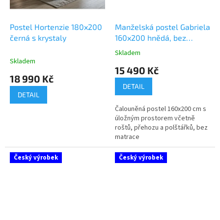
Postel Hortenzie 180x200
Manželská postel Gabriela
černá s krystaly
160x200 hnědá, bez
matrace
Skladem
Průměrné
Skladem
hodnocení
15 490 Kč
produktu
18 990 Kč
je
DETAIL
5,0
DETAIL
z
Čalouněná postel 160x200 cm s
5
úložným prostorem včetně
hvězdiček.
roštů, přehozu a polštářků, bez
matrace
Český výrobek
Český výrobek