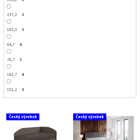
237,2
1
183,3
3
64,7
6
78,7
1
183,7
6
151,2
3
V
Český výrobek
Český výrobek
ý
p
i