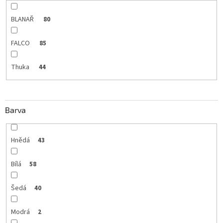
BLANAŘ
80
FALCO
85
Thuka
44
Barva
Hnědá
43
Bílá
58
Šedá
40
Modrá
2