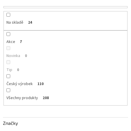
d
u
k
t
Na skladě
24
ů
Akce
7
Novinka
0
Tip
0
Český výrobek
110
Všechny produkty
208
Značky