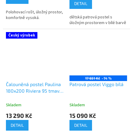
5,0
DETAIL
z
Polohovací rošt, úložný prostor,
5
dětská patrová postel s
komfortně vysoká.
hvězdiček.
úložným prostorem v bílé barvě
Český výrobek
17 651 Kč
–14 %
Čalouněná postel Paulina
Patrová postel Viggo bílá
180x200 Riviera 95 tmavě
šedá, bez matrace
Skladem
Skladem
13 290 Kč
15 090 Kč
DETAIL
DETAIL