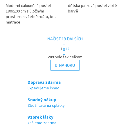
Moderní čalouněná postel
dětská patrová postel v bílé
180x200 cm s úložným
barvě
prostorem včetně roštu, bez
matrace
NAČÍST 18 DALŠÍCH
S
1
12
t
O
r
209
položek celkem
v
á
l
NAHORU
n
á
k
d
o
v
a
Doprava zdarma
á
c
Expedujeme ihned!
n
í
í
p
Snadný nákup
r
Zboží také na splátky
v
k
Vzorek látky
y
zašleme zdarma
v