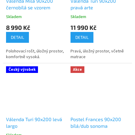
Válenda Míla 90x200
Válenda Turi 90x200
černobílá se vzorem
pravá arte
Skladem
Skladem
Průměrné
Průměrné
hodnocení
hodnocení
8 990 Kč
11 990 Kč
produktu
produktu
je
je
DETAIL
DETAIL
4,8
5,0
z
z
Polohovací rošt, úložný prostor,
Pravá, úložný prostor, včetně
5
5
komfortně vysoká.
matrace
hvězdiček.
hvězdiček.
Český výrobek
Akce
Válenda Turi 90x200 levá
Postel Frances 90x200
largo
bílá/dub sonoma