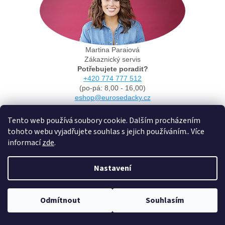
Martina Paraiová
Zákaznický servis
Potřebujete poradit?
+420 774 777 512
(po-pá: 8,00 - 16,00)
eshop@eurosedacky.cz
Tento web používá soubory cookie. Dalším procházením
tohoto webu vyjadřujete souhlas s jejich používáním.. Více
informací
zde
.
Nastavení
Odmítnout
Souhlasím