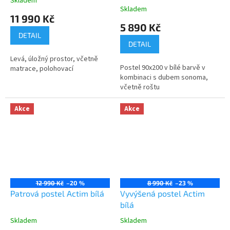
Skladem
Průměrné
Skladem
hodnocení
11 990 Kč
produktu
5 890 Kč
je
DETAIL
3,8
DETAIL
z
Levá, úložný prostor, včetně
5
Postel 90x200 v bílé barvě v
matrace, polohovací
hvězdiček.
kombinaci s dubem sonoma,
včetně roštu
Akce
Akce
12 990 Kč
–20 %
8 990 Kč
–23 %
Patrová postel Actim bílá
Vyvýšená postel Actim
bílá
Skladem
Skladem
Průměrné
Průměrné