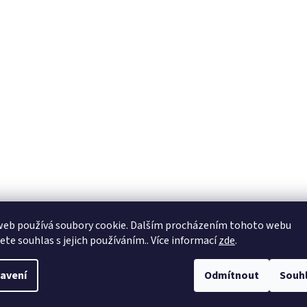
web používá soubory cookie. Dalším procházením tohoto webu
jete souhlas s jejich používáním.. Více informací
zde
.
avení
Odmítnout
Souh