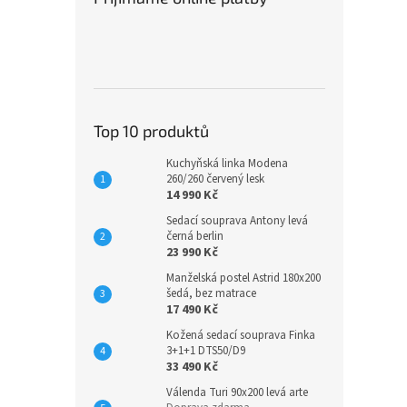
a
n
n
í
p
a
n
Top 10 produktů
e
Kuchyňská linka Modena
l
260/260 červený lesk
14 990 Kč
Sedací souprava Antony levá
černá berlin
23 990 Kč
Manželská postel Astrid 180x200
šedá, bez matrace
17 490 Kč
Kožená sedací souprava Finka
3+1+1 DTS50/D9
33 490 Kč
Válenda Turi 90x200 levá arte