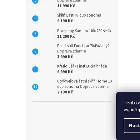
Doprava zdarma
11 990 Kč
Skříň Basti IV dub sonoma
9 190 Kč
Boxspring Samara 180x200 šedá
31 290 Kč
Psací stůl Function 70484 lanýž
Doprava zdarma
3 990 Kč
Křeslo ušák Finet Lucia hnědá
6 990 Kč
Čtyřdveřová šatní skříň Home 10
dub sonoma
Doprava zdarma
7 190 Kč
Tento 
vyjadřu
Nast