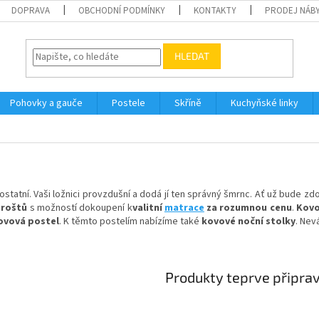
DOPRAVA
OBCHODNÍ PODMÍNKY
KONTAKTY
PRODEJ NÁBY
HLEDAT
Pohovky a gauče
Postele
Skříně
Kuchyňské linky
ostatní. Vaši ložnici provzdušní a dodá jí ten správný šmrnc. Ať už bude 
 roštů
s možností dokoupení k
valitní
matrace
za rozumnou cenu
.
Kovo
kovová postel
. K těmto postelím nabízíme také
kovové noční stolky
. Nev
Produkty teprve připra