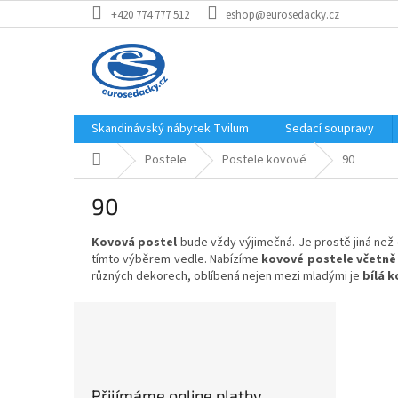
Přejít
+420 774 777 512
eshop@eurosedacky.cz
na
obsah
Skandinávský nábytek Tvilum
Sedací soupravy
Domů
Postele
Postele kovové
90
90
Kovová postel
bude vždy výjimečná. Je prostě jiná než 
tímto výběrem vedle. Nabízíme
kovové postele včetně
různých dekorech, oblíbená nejen mezi mladými je
bílá 
P
o
s
t
r
Přijímáme online platby