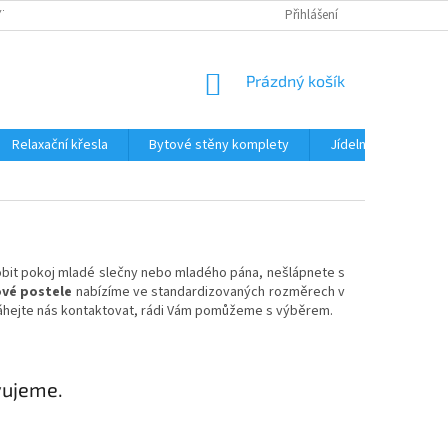
TKU NA SPLÁTKY
REKLAMACE
BLOG
Přihlášení
PODMÍNKY OCHRANY OS
NÁKUPNÍ
Prázdný košík
KOŠÍK
Relaxační křesla
Bytové stěny komplety
Jídelní sety
J
zdobit pokoj mladé slečny nebo mladého pána, nešlápnete s
vé postele
nabízíme ve standardizovaných rozměrech v
áhejte nás kontaktovat, rádi Vám pomůžeme s výběrem.
vujeme.