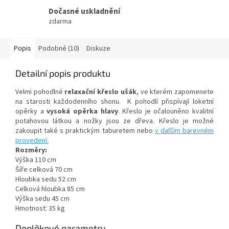
Dočasné uskladnění
zdarma
Popis
Podobné (10)
Diskuze
Detailní popis produktu
Velmi pohodlné
relaxační křeslo ušák
, ve kterém zapomenete
na starosti každodenního shonu. K pohodlí přispívají loketní
opěrky a
vysoká opěrka hlavy
. Křeslo je očalouněno kvalitní
potahovou látkou
a nožky jsou ze dřeva.
Křeslo je možné
zakoupit také s praktickým taburetem nebo
v dalším barevném
provedení.
Rozměry:
Výška 110 cm
Šíře celková 70 cm
Hloubka sedu 52 cm
Celková hloubka 85 cm
Výška sedu 45 cm
Hmotnost: 35 kg
Doplňkové parametry