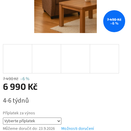
7 490 Kč
–6 %
7 490 Kč
–6 %
6 990 Kč
Měrná
4-6 týdnů
cena:
Příplatek za výnos
Můžeme doručit do:
23.9.2026
Možnosti doručení