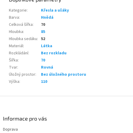
Kategorie
:
Křesla a ušáky
Barva
:
Hnědá
Celková šířka
:
70
Hloubka
:
85
Hloubka sedáku
:
52
Materiál
:
Látka
Rozkládání
:
Bez rozkladu
Šířka
:
70
Tvar
:
Rovná
Úložný prostor
:
Bez úložného prostoru
Výška
:
110
Z
á
p
a
Informace pro vás
t
Doprava
í