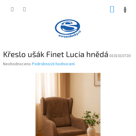
Přejít
NÁKUP
na
obsah
KOŠÍK
Křeslo ušák Finet Lucia hnědá
0101010720
Průměrné
Neohodnoceno
Podrobnosti hodnocení
hodnocení
produktu
je
0,0
z
5
hvězdiček.