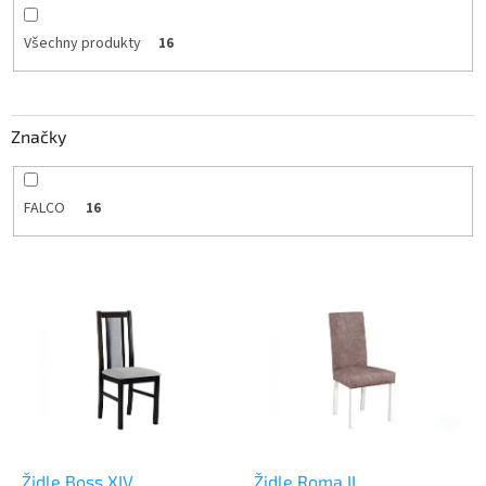
Všechny produkty
16
Značky
FALCO
16
V
ý
p
i
s
p
r
o
d
Židle Boss XIV
Židle Roma II