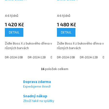
4-6 týdnů
4-6 týdnů
1 420 Kč
1 480 Kč
DETAIL
DETAIL
Židle Boss X z bukového dřeva v
Židle Boss II z bukového dřeva v
různých barvách
různých barvách
DR-2024-10B
DR-2024-12B
DR-2024-14B
DR-2024-10B
DR-2024-16B
DR-2024-12B
DR-2024
DR-
16
položek celkem
O
v
l
Doprava zdarma
á
Expedujeme ihned!
d
a
Snadný nákup
c
Zboží také na splátky
í
p