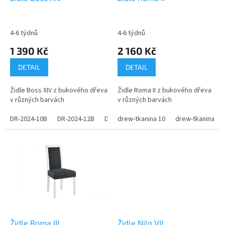
u
k
t
4-6 týdnů
4-6 týdnů
ů
1 390 Kč
2 160 Kč
DETAIL
DETAIL
Židle Boss XIV z bukového dřeva
Židle Roma II z bukového dřeva
v různých barvách
v různých barvách
DR-2024-10B
DR-2024-12B
DR-2024-14B
drew-tkanina 10
DR-2024-16B
drew-tkanina 11
DR-2024
Židle Roma III
Židle Nilo VII