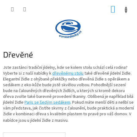
Přejít
NÁKUP
na
obsah
KOŠÍK
Dřevěné
Jste zastánci tradiční jídelny, kde se kolem stolu schází celá rodina?
Vyberte si z naší nabídky k
dřevěnému stolu
také dřevěné jídelní židle.
Elegantní židle z ohýbané překližky nebo dřevěná židle s opěrákem a
sedákem z eko-kůže bude jistě skvělou volbou. Pohodlnější sezení
bude na čalouněných dřevěných židlích, u kterých si kromě dekoru
dřeva zvolte také barevné provedení tkaniny. Oblíbená je například bílá
jídelní židle
Paris se šedým sedákem
. Pokud máte menší děti a nelíbí se
vám představa, jak čistíte skvrny z čalounění, bude praktická a moderní
židle v kombinaci dřeva s kvalitním plastem to pravé pro váš domov. V
nabídce jsou u jídelní židle z masivu.