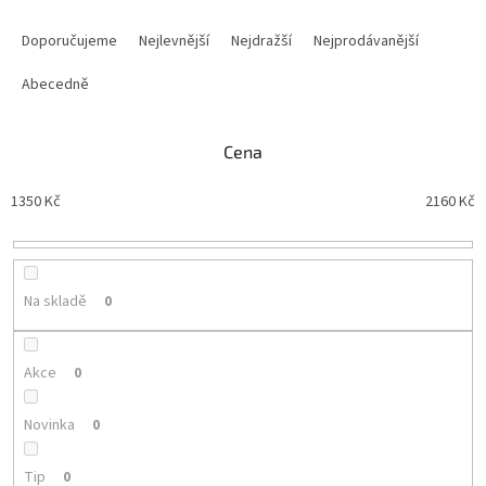
Ř
a
Doporučujeme
Nejlevnější
Nejdražší
Nejprodávanější
z
e
Abecedně
n
í
Cena
p
r
1350
Kč
2160
Kč
o
d
u
k
t
Na skladě
0
ů
Akce
0
Novinka
0
Tip
0