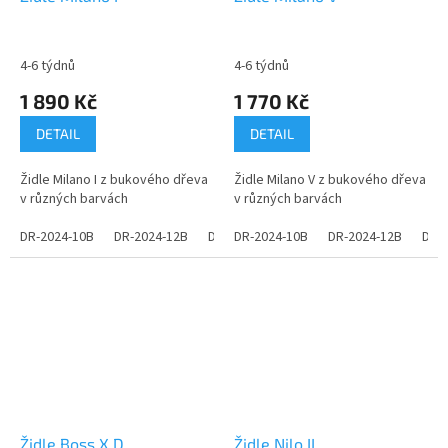
4-6 týdnů
4-6 týdnů
1 890 Kč
1 770 Kč
DETAIL
DETAIL
Židle Milano I z bukového dřeva
Židle Milano V z bukového dřeva
v různých barvách
v různých barvách
DR-2024-10B
DR-2024-12B
DR-2024-14B
DR-2024-10B
DR-2024-16B
DR-2024-12B
DR-2024
DR-
Židle Boss X D
Židle Nilo II