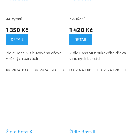
4-6 týdnů
4-6 týdnů
1 350 Kč
1 420 Kč
DETAIL
DETAIL
Židle Boss IV z bukového dřeva
Židle Boss VII z bukového dřeva
v různých barvách
v různých barvách
DR-2024-10B
DR-2024-12B
DR-2024-14B
DR-2024-10B
DR-2024-16B
DR-2024-12B
DR-2024
DR-
Židle Boss X
Židle Boss II