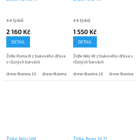
4-6 týdnů
4-6 týdnů
2 160 Kč
1 550 Kč
DETAIL
DETAIL
Židle Roma III z bukového dřeva
Židle Nilo VII z bukového dřeva v
v různých barvách
různých barvách
drew-tkanina 10
drew-tkanina 11
drew-tkanina 10
drew-tkanina 12
drew-tkanina 11
drew-tkanina 
Židle Nilo VIII
Židle Boss IV D