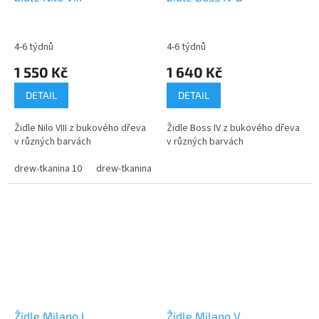
4-6 týdnů
4-6 týdnů
1 550 Kč
1 640 Kč
DETAIL
DETAIL
Židle Nilo VIII z bukového dřeva
Židle Boss IV z bukového dřeva
v různých barvách
v různých barvách
drew-tkanina 10
drew-tkanina 11
drew-tkanina 12
drew-tkanina 
Židle Milano I
Židle Milano V