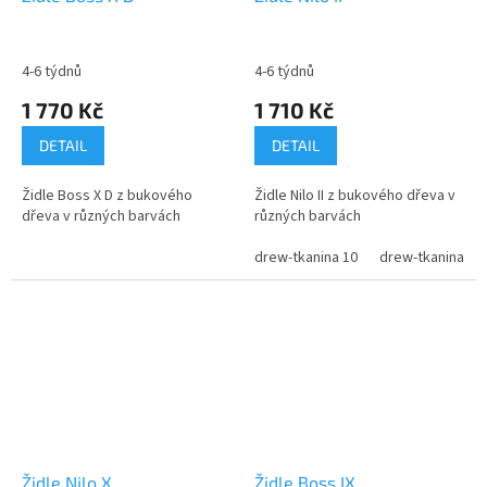
4-6 týdnů
4-6 týdnů
1 770 Kč
1 710 Kč
DETAIL
DETAIL
Židle Boss X D z bukového
Židle Nilo II z bukového dřeva v
dřeva v různých barvách
různých barvách
drew-tkanina 10
drew-tkanina 11
Židle Nilo X
Židle Boss IX