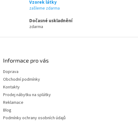
Vzorek látky
r
zašleme zdarma
v
k
Dočasné uskladnění
y
zdarma
v
ý
Z
p
i
á
s
p
u
a
Informace pro vás
t
Doprava
í
Obchodní podmínky
Kontakty
Prodej nábytku na splátky
Reklamace
Blog
Podmínky ochrany osobních údajů