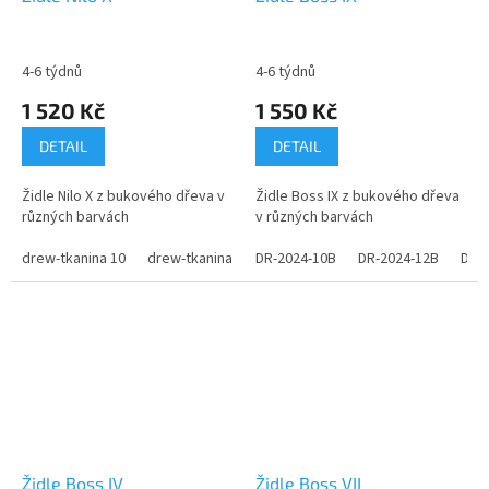
4-6 týdnů
4-6 týdnů
1 520 Kč
1 550 Kč
DETAIL
DETAIL
Židle Nilo X z bukového dřeva v
Židle Boss IX z bukového dřeva
různých barvách
v různých barvách
drew-tkanina 10
drew-tkanina 11
DR-2024-10B
drew-tkanina 12
DR-2024-12B
drew-tkanina 
DR-
Židle Boss IV
Židle Boss VII