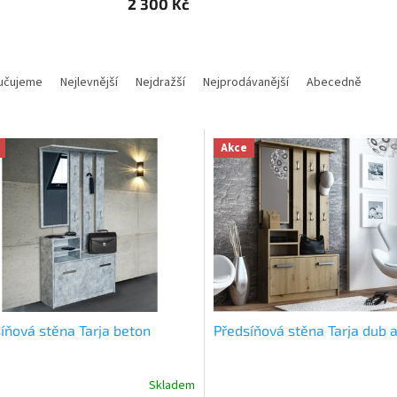
2 300 Kč
učujeme
Nejlevnější
Nejdražší
Nejprodávanější
Abecedně
Akce
íňová stěna Tarja beton
Předsíňová stěna Tarja dub a
Skladem