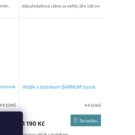
isan,
bílá předsíňová stěna se skříní, šíře 100 cm
 sonoma
Věšák s botníkem BARNUM černá
4-6 týdnů
4-6 týdnů
 košíku
Do košíku
1 190 Kč
kovový věšák s botníkem