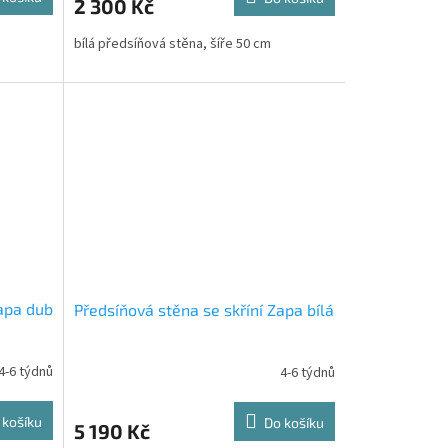
2 300 Kč
bílá předsíňová stěna, šíře 50 cm
Zapa dub
Předsíňová stěna se skříní Zapa bílá
4-6 týdnů
4-6 týdnů
 košíku
Do košíku
5 190 Kč