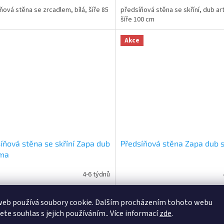
ňová stěna se zrcadlem, bílá, šíře 85
předsíňová stěna se skříní, dub art
šíře 100 cm
Akce
íňová stěna se skříní Zapa dub
Předsíňová stěna Zapa dub
ma
4-6 týdnů
Do košíku
Do
web používá soubory cookie. Dalším procházením tohoto webu
0 Kč
2 300 Kč
jete souhlas s jejich používáním.. Více informací
zde
.
ňová stěna se skříní, dub sonoma,
předsíňová stěna v provedení dub