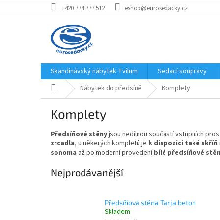
Přejít
+420 774 777 512
eshop@eurosedacky.cz
na
obsah
Skandinávský nábytek Tvilum
Sedací soupravy
Domů
Nábytek do předsíně
Komplety
Komplety
Předsíňové stěny
jsou nedílnou součástí vstupních pro
zrcadla
, u někerých kompletů je
k dispozici také skříň
sonoma
až po moderní provedení
bílé předsíňové stě
Nejprodávanější
Předsíňová stěna Tarja beton
Skladem