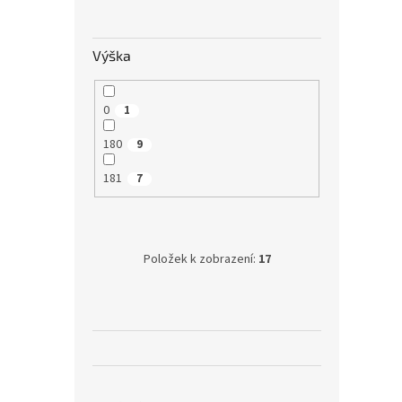
Výška
0
1
180
9
181
7
Položek k zobrazení:
17