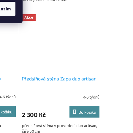
lasím
Akce
á
Předsíňová stěna Zapa dub artisan
4-6 týdnů
4-6 týdnů
 košíku
Do košíku
2 300 Kč
m
předsíňová stěna v provedení dub artisan,
šíře 50 cm