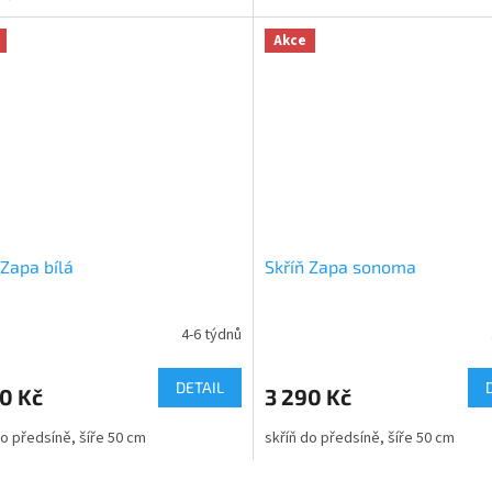
Akce
 Zapa bílá
Skříň Zapa sonoma
4-6 týdnů
DETAIL
0 Kč
3 290 Kč
do předsíně, šíře 50 cm
skříň do předsíně, šíře 50 cm
O