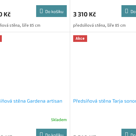
Do košíku
Do
0 Kč
3 310 Kč
ňová stěna, šíře 85 cm
předsíňová stěna, šíře 85 cm
Akce
íňová stěna Gardena artisan
Předsíňová stěna Tarja son
Skladem
Do košíku
Do