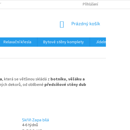
TKU NA SPLÁTKY
REKLAMACE
BLOG
Přihlášení
PODMÍNKY OCHRANY OS
NÁKUPNÍ
Prázdný košík
KOŠÍK
Relaxační křesla
Bytové stěny komplety
Jídelní sety
J
a
, která se většinou skládá z
botníku, věšáku a
zných dekorů, od oblíbené
předsíňové stěny dub
Skříň Zapa bílá
4-6 týdnů