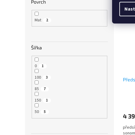
Povrch
šíře 1
Nast
Mat
2
Šířka
0
1
100
3
Před
85
7
150
1
50
5
4 39
předsí
sonoma