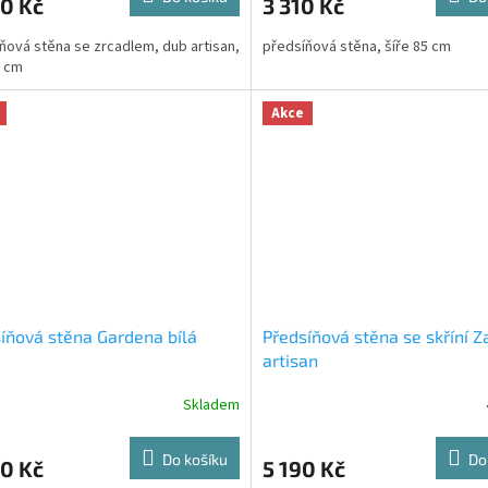
0 Kč
3 310 Kč
ňová stěna se zrcadlem, dub artisan,
předsíňová stěna, šíře 85 cm
5 cm
Akce
íňová stěna Gardena bílá
Předsíňová stěna se skříní 
artisan
Skladem
Do košíku
Do
0 Kč
5 190 Kč