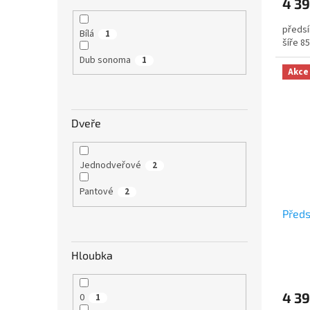
4 39
předsí
Bílá
1
šíře 8
Dub sonoma
1
Akce
Dveře
Jednodveřové
2
Pantové
2
Předs
Hloubka
4 39
0
1