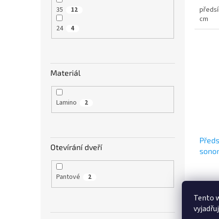
35
předsí
12
cm
24
4
Materiál
Lamino
2
Předs
Otevírání dveří
sono
Pantové
2
Tento 
5 19
vyjadřu
předsí