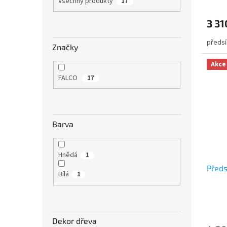
Všechny produkty
17
3 31
předsí
Značky
Akce
FALCO
17
Barva
Hnědá
1
Předs
Bílá
1
Dekor dřeva