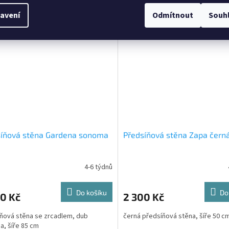
00 cm
sonoma, šíře 50 cm
avení
Odmítnout
Souh
síňová stěna Gardena sonoma
Předsíňová stěna Zapa čern
4-6 týdnů
Do košíku
Do
0 Kč
2 300 Kč
ňová stěna se zrcadlem, dub
černá předsíňová stěna, šíře 50 c
, šíře 85 cm