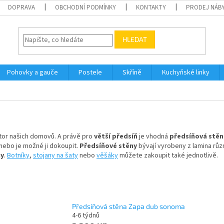
DOPRAVA
OBCHODNÍ PODMÍNKY
KONTAKTY
PRODEJ NÁBY
HLEDAT
Pohovky a gauče
Postele
Skříně
Kuchyňské linky
stor našich domovů. A právě pro
větší předsíň
je vhodná
předsíňová stěn
nebo je možné ji dokoupit.
Předsíňové stěny
bývají vyrobeny z lamina rů
ny
.
Botníky
,
stojany na šaty
nebo
věšáky
můžete zakoupit také jednotlivě.
Předsíňová stěna Zapa dub sonoma
4-6 týdnů