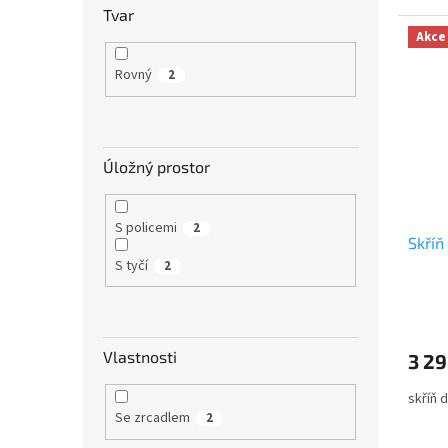
Tvar
Akce
Rovný
2
Úložný prostor
S policemi
2
Skříň
S tyčí
2
Vlastnosti
3 29
skříň 
Se zrcadlem
2