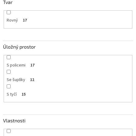
Tvar
Rovný
17
Úložný prostor
S policemi
17
Se šuplíky
12
S tyčí
15
Vlastnosti