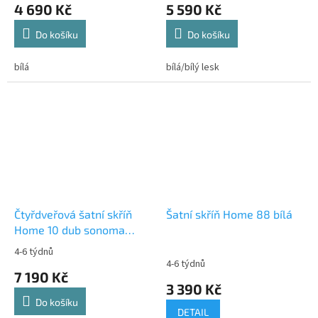
4 690 Kč
5 590 Kč
Do košíku
Do košíku
bílá
bílá/bílý lesk
Čtyřdveřová šatní skříň
Šatní skříň Home 88 bílá
Home 10 dub sonoma
Doprava zdarma
4-6 týdnů
Průměrné
4-6 týdnů
hodnocení
7 190 Kč
produktu
3 390 Kč
je
Do košíku
4,3
DETAIL