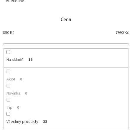
e
Abecedně
n
í
Cena
p
r
890
Kč
7990
Kč
o
d
u
k
t
Na skladě
16
ů
Akce
0
Novinka
0
Tip
0
Všechny produkty
22