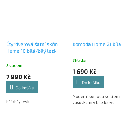
Čtyřdveřová šatní skříň
Komoda Home 21 bílá
Home 10 bílá/bílý lesk
Skladem
Průměrné
Skladem
hodnocení
1 690 Kč
produktu
7 990 Kč
je
Do košíku
4,0
Do košíku
z
5
Moderní komoda se třemi
bílá/bílý lesk
hvězdiček.
zásuvkami v bílé barvě