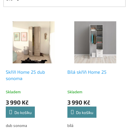
V
ý
p
i
s
p
r
o
d
Skříň Home 25 dub
Bílá skříň Home 25
u
sonoma
k
t
Skladem
Skladem
ů
3 990 Kč
3 990 Kč
Do košíku
Do košíku
dub sonoma
bílá