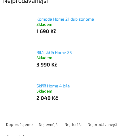
Nejprodávanější
Komoda Home 21 dub sonoma
Skladem
1 690 Kč
Bílá skříň Home 25
Skladem
3 990 Kč
Skříň Home 4 bílá
Skladem
2 040 Kč
Ř
a
Doporučujeme
Nejlevnější
Nejdražší
Nejprodávanější
z