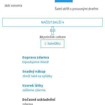
z
5
dub sonoma
Šatní skříň s posuvnými dveřmi
hvězdiček.
NAČÍST DALŠÍ 4
S
1
2
t
O
r
22
položek celkem
v
á
l
NAHORU
n
á
k
d
o
v
a
Doprava zdarma
á
c
Expedujeme ihned!
n
í
í
p
Snadný nákup
r
Zboží také na splátky
v
k
Vzorek látky
y
zašleme zdarma
v
ý
Dočasné uskladnění
p
zdarma