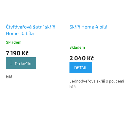
Čtyřdveřová šatní skříň
Skříň Home 4 bílá
Home 10 bílá
Skladem
Průměrné
Skladem
hodnocení
7 190 Kč
produktu
2 040 Kč
je
Do košíku
4,5
DETAIL
z
5
bílá
Jednodveřová skříň s policemi
hvězdiček.
bílá