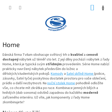
Přejít
NÁKUP
na
obsah
KOŠÍK
Home
Dánská firma Tvilum obohacuje světový trh o
kvalitní
a
cenově
dostupný
nábytek už téměř sto let. Z její dílny pochází i nábytek z řady
Home
, která je typická svým
střídmým
provedením. Série
Home
nabízí
prakticky navržený nábytek především do
ložnic
a
dětských/studentských pokojů
.
Komody
a
šatní skříně Home
(police,
zásuvky, šatní tyče) poskytnou dostatek prostoru pro vaše oblečení,
prádlo a další nezbytnosti. Na
noční stolek Home
pohodlně odložíte
vše, co chcete mít zkrátka po ruce. Kombinace jemných bílých a
hnědých (dub sonoma) odstínů zapadnou do každého
moderně
zařízeného interiéru. Už víte, jak komponenty z řady
Home
zkombinujete?