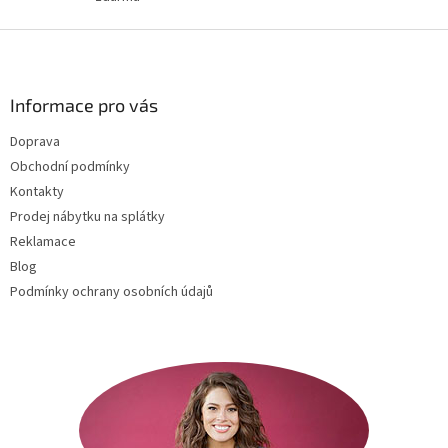
i
s
Z
u
á
p
a
Informace pro vás
t
Doprava
í
Obchodní podmínky
Kontakty
Prodej nábytku na splátky
Reklamace
Blog
Podmínky ochrany osobních údajů