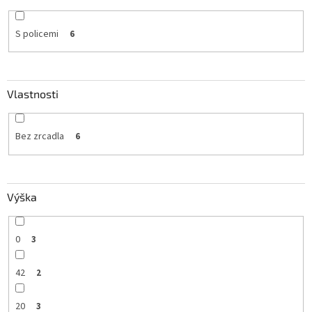
S policemi
6
Vlastnosti
Bez zrcadla
6
Výška
0
3
42
2
20
3