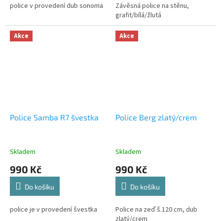
police v provedení dub sonoma
Závěsná police na stěnu,
grafit/bílá/žlutá
Akce
Akce
Police Samba R7 švestka
Police Berg zlatý/crem
Skladem
Skladem
990 Kč
990 Kč
Do košíku
Do košíku
police je v provedení švestka
Police na zeď š.120 cm, dub
zlatý/crem