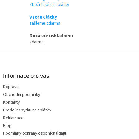
r
Zboží také na splátky
v
k
Vzorek látky
y
zašleme zdarma
v
ý
Dočasné uskladnění
p
zdarma
i
s
Z
u
á
p
a
Informace pro vás
t
Doprava
í
Obchodní podmínky
Kontakty
Prodej nábytku na splátky
Reklamace
Blog
Podmínky ochrany osobních údajů