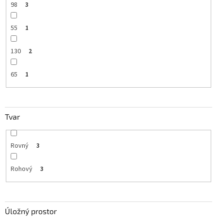
98
3
55
1
130
2
65
1
Tvar
Rovný
3
Rohový
3
Úložný prostor