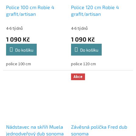
Police 100 cm Robie 4
Police 120 cm Robie 4
grafit/artisan
grafit/artisan
4-6 týdnů
4-6 týdnů
1 090 Kč
1 090 Kč
Do košíku
Do košíku
police 100 cm
police 120 cm
Akce
Nádstavec na skříň Muela
Závěsná polička Fred dub
jednodveřový dub sonoma
sonoma