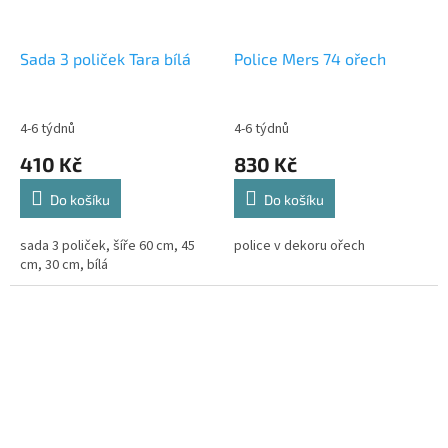
Sada 3 poliček Tara bílá
Police Mers 74 ořech
4-6 týdnů
4-6 týdnů
410 Kč
830 Kč
Do košíku
Do košíku
sada 3 poliček, šíře 60 cm, 45
police v dekoru ořech
cm, 30 cm, bílá