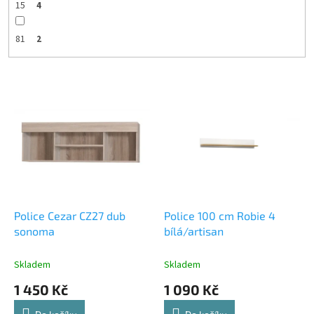
15
4
81
2
V
ý
p
i
s
p
r
o
d
Police Cezar CZ27 dub
Police 100 cm Robie 4
u
sonoma
bílá/artisan
k
t
Skladem
Skladem
ů
1 450 Kč
1 090 Kč