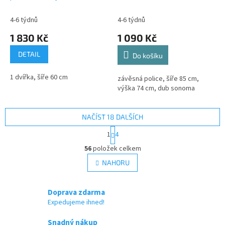
4-6 týdnů
4-6 týdnů
1 830 Kč
1 090 Kč
DETAIL
Do košíku
1 dvířka, šíře 60 cm
závěsná police, šíře 85 cm,
výška 74 cm, dub sonoma
NAČÍST 18 DALŠÍCH
S
1
4
t
O
r
56
položek celkem
v
á
l
NAHORU
n
á
k
d
o
v
a
Doprava zdarma
á
c
Expedujeme ihned!
n
í
í
p
Snadný nákup