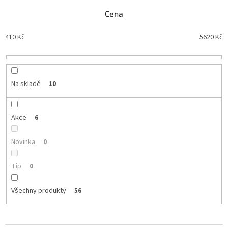
í
Cena
p
r
410
Kč
5620
Kč
o
d
u
k
t
Na skladě
10
ů
Akce
6
Novinka
0
Tip
0
Všechny produkty
56