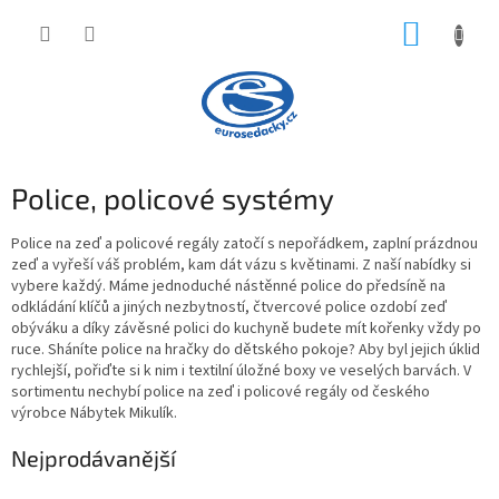
Přejít
NÁKUP
na
obsah
KOŠÍK
Police, policové systémy
Police na zeď a policové regály zatočí s nepořádkem, zaplní prázdnou
zeď a vyřeší váš problém, kam dát vázu s květinami. Z naší nabídky si
vybere každý. Máme jednoduché nástěnné police do předsíně na
odkládání klíčů a jiných nezbytností, čtvercové police ozdobí zeď
obýváku a díky závěsné polici do kuchyně budete mít kořenky vždy po
ruce. Sháníte police na hračky do dětského pokoje? Aby byl jejich úklid
rychlejší, pořiďte si k nim i textilní úložné boxy ve veselých barvách. V
sortimentu nechybí police na zeď i policové regály od českého
výrobce Nábytek Mikulík.
Nejprodávanější