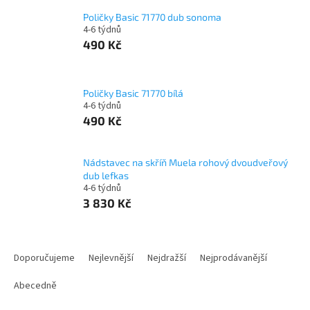
Poličky Basic 71770 dub sonoma
4-6 týdnů
490 Kč
Poličky Basic 71770 bílá
4-6 týdnů
490 Kč
Nádstavec na skříň Muela rohový dvoudveřový
dub lefkas
4-6 týdnů
3 830 Kč
Ř
a
Doporučujeme
Nejlevnější
Nejdražší
Nejprodávanější
z
e
Abecedně
n