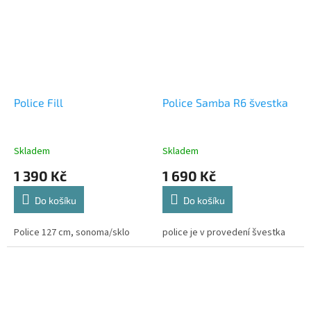
Police Fill
Police Samba R6 švestka
Skladem
Skladem
1 390 Kč
1 690 Kč
Do košíku
Do košíku
Police 127 cm, sonoma/sklo
police je v provedení švestka