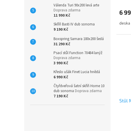
Válenda Turi 90x200 levá arte
Doprava zdarma
6 99
11 990 Kč
deska
Skříň Basti IV dub sonoma
9 190 Kč
Boxspring Samara 180x200 šedá
31 290 Kč
Psací stůl Function 70484 lanýž
Doprava zdarma
3 990 Kč
Křeslo ušák Finet Lucia hnědá
6 990 Kč
Čtyřdveřová šatní skříň Home 10
dub sonoma
Doprava zdarma
7 190 Kč
Stůl 