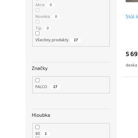
o
e
t
Akce
0
d
l
ů
u
Stůl 
Novinka
0
k
Tip
0
t
ů
Všechny produkty
27
5 69
deska 
Značky
FALCO
27
Hloubka
80
1