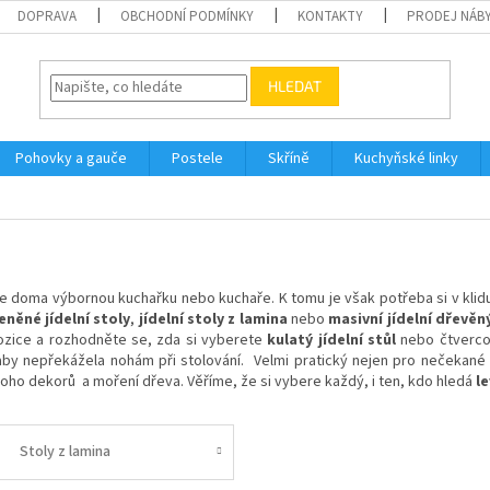
DOPRAVA
OBCHODNÍ PODMÍNKY
KONTAKTY
PRODEJ NÁBY
HLEDAT
Pohovky a gauče
Postele
Skříně
Kuchyňské linky
e doma výbornou kuchařku nebo kuchaře. K tomu je však potřeba si v klidu
eněné jídelní stoly
,
jídelní stoly z lamina
nebo
masivní jídelní dřevěn
ozice a rozhodněte se, zda si vyberete
kulatý jídelní stůl
nebo čtvercov
 aby nepřekážela nohám při stolování. Velmi pratický nejen pro nečekané
ho dekorů a moření dřeva. Věříme, že si vybere každý, i ten, kdo hledá
le
Stoly z lamina