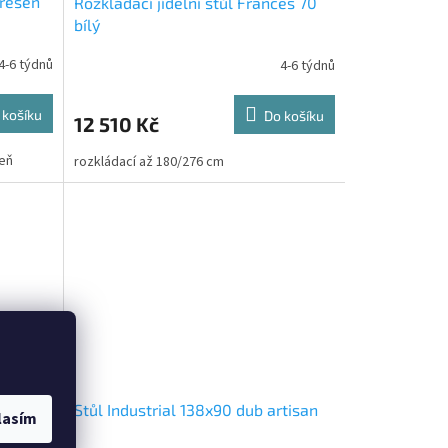
třešeň
Rozkládací jídelní stůl Frances 70
bílý
4-6 týdnů
4-6 týdnů
 košíku
Do košíku
12 510 Kč
šeň
rozkládací až 180/276 cm
Stůl Industrial 138x90 dub artisan
lasím