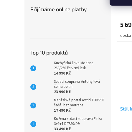
Přijímáme online platby
5 69
deska
Top 10 produktů
Kuchyňská linka Modena
260/260 červený lesk
14 990 Kč
Sedací souprava Antony levá
černá berlin
23 990 Kč
Manželská postel Astrid 180x200
šedá, bez matrace
Stůl 
17 490 Kč
Kožená sedací souprava Finka
3+1+1 DTS50/D9
33 490 Kč