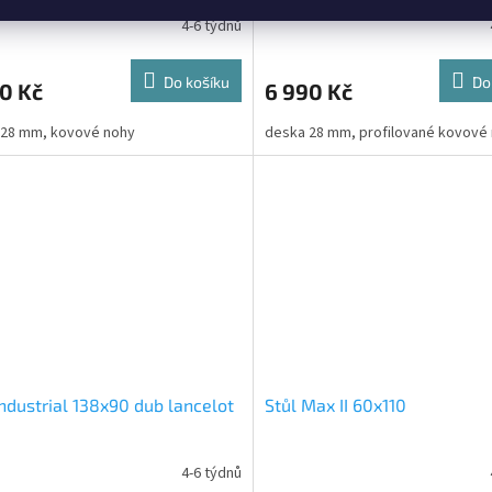
4-6 týdnů
Do košíku
Do
0 Kč
6 990 Kč
 28 mm, kovové nohy
deska 28 mm, profilované kovové
Industrial 138x90 dub lancelot
Stůl Max II 60x110
4-6 týdnů