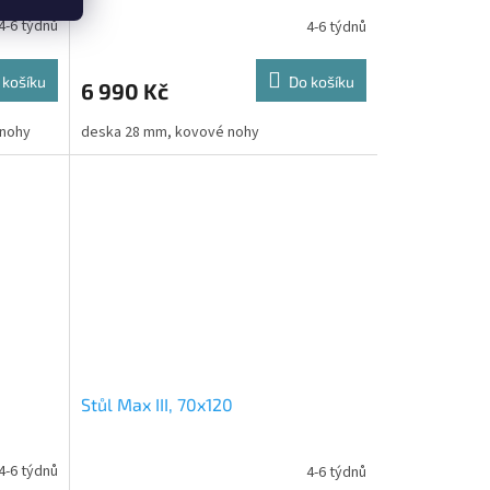
4-6 týdnů
4-6 týdnů
 košíku
Do košíku
6 990 Kč
 nohy
deska 28 mm, kovové nohy
Stůl Max III, 70x120
4-6 týdnů
4-6 týdnů