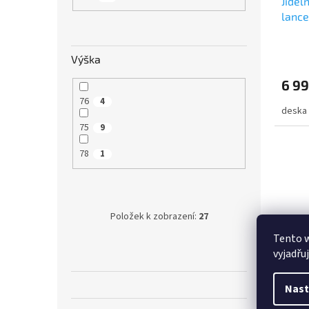
Jídel
lance
Výška
6 99
76
4
deska
75
9
78
1
Položek k zobrazení:
27
Tento 
vyjadřu
Stůl 
Nast