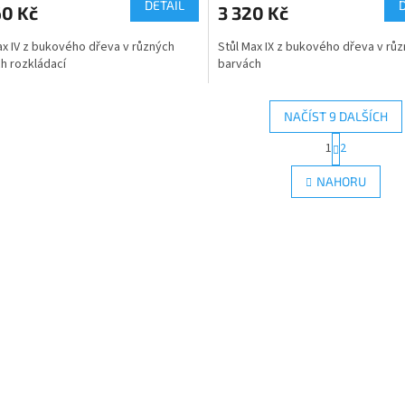
DETAIL
60 Kč
3 320 Kč
ax IV z bukového dřeva v různých
Stůl Max IX z bukového dřeva v rů
h rozkládací
barvách
NAČÍST 9 DALŠÍCH
S
1
2
O
t
r
v
NAHORU
á
l
n
á
k
d
o
a
v
c
á
í
n
p
í
r
v
k
y
v
ý