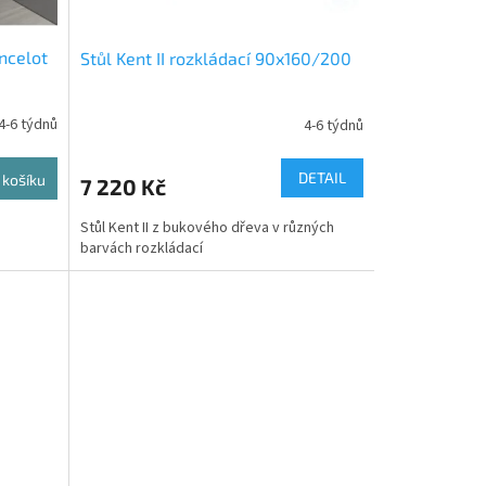
ancelot
Stůl Kent II rozkládací 90x160/200
4-6 týdnů
4-6 týdnů
DETAIL
 košíku
7 220 Kč
Stůl Kent II z bukového dřeva v různých
barvách rozkládací