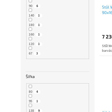
90
6
Stůl 
90x1
140
1
180
1
160
1
7 23
120
1
Stůl W
barvác
67
3
Šířka
80
4
95
1
138
9