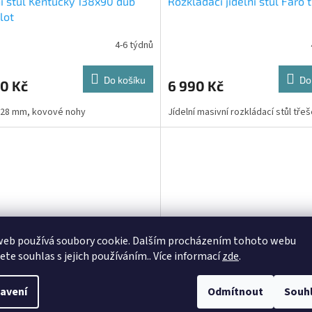
ní stůl Kentucky 138x90 dub
Rozkládací jídelní stůl Faro 
lot
4-6 týdnů
Do košíku
Do
0 Kč
6 990 Kč
 28 mm, kovové nohy
Jídelní masivní rozkládací stůl tře
web používá soubory cookie. Dalším procházením tohoto webu
jete souhlas s jejich používáním.. Více informací
zde
.
Industrial 138x67 dub artisan
Stůl Industrial 138x90 bílý
avení
Odmítnout
Souh