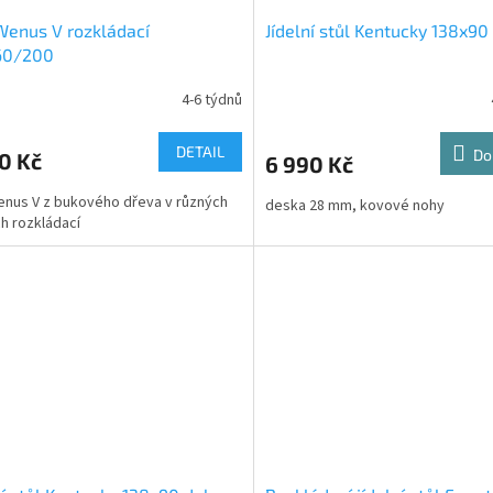
Wenus V rozkládací
Jídelní stůl Kentucky 138x90 
60/200
4-6 týdnů
DETAIL
Do
0 Kč
6 990 Kč
enus V z bukového dřeva v různých
deska 28 mm, kovové nohy
h rozkládací