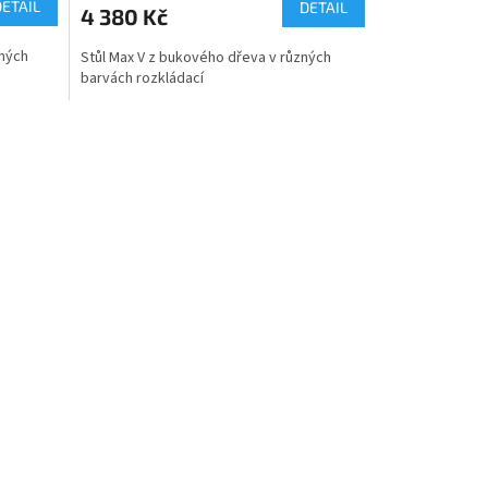
DETAIL
DETAIL
4 380 Kč
zných
Stůl Max V z bukového dřeva v různých
barvách rozkládací