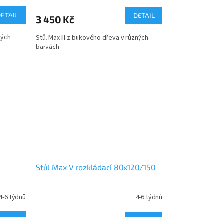
DETAIL
DETAIL
3 450 Kč
ných
Stůl Max III z bukového dřeva v různých
barvách
Stůl Max V rozkládací 80x120/150
4-6 týdnů
4-6 týdnů