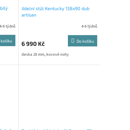
bílý
Jídelní stůl Kentucky 138x90 dub
artisan
4-6 týdnů
4-6 týdnů
 košíku
Do košíku
6 990 Kč
deska 28 mm, kovové nohy