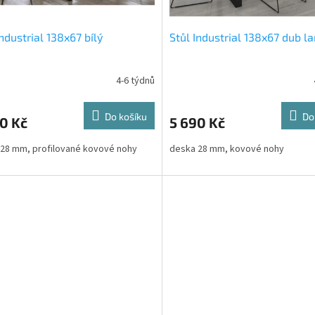
Industrial 138x67 bílý
Stůl Industrial 138x67 dub l
4-6 týdnů
Do košíku
Do
0 Kč
5 690 Kč
28 mm, profilované kovové nohy
deska 28 mm, kovové nohy