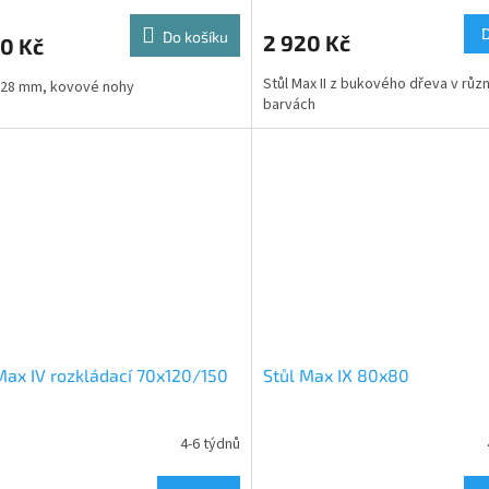
Do košíku
2 920 Kč
0 Kč
Stůl Max II z bukového dřeva v růz
 28 mm, kovové nohy
barvách
Max IV rozkládací 70x120/150
Stůl Max IX 80x80
4-6 týdnů