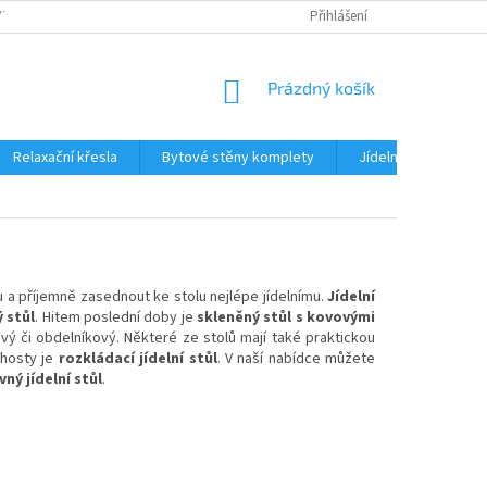
TKU NA SPLÁTKY
REKLAMACE
BLOG
Přihlášení
PODMÍNKY OCHRANY OS
NÁKUPNÍ
Prázdný košík
KOŠÍK
Relaxační křesla
Bytové stěny komplety
Jídelní sety
J
 a příjemně zasednout ke stolu nejlépe jídelnímu.
Jídelní
ý stůl
. Hitem poslední doby je
skleněný stůl s kovovými
ý či obdelníkový. Některé ze stolů mají také praktickou
 hosty je
rozkládací jídelní stůl
. V naší nabídce můžete
vný jídelní stůl
.