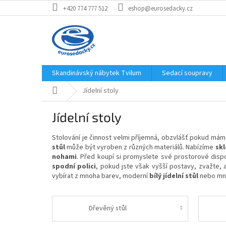
Přejít
+420 774 777 512
eshop@eurosedacky.cz
na
obsah
Skandinávský nábytek Tvilum
Sedací soupravy
Domů
Jídelní stoly
Jídelní stoly
Stolování je činnost velmi příjemná, obzvlášť pokud mám
stůl
může být vyroben z různých materiálů. Nabízíme
skl
nohami
. Před koupí si promyslete své prostorové disp
spodní polici
, pokud jste však vyšší postavy, zvažte,
vybírat z mnoha barev, moderní
bílý jídelní stůl
nebo mno
Dřevěný stůl