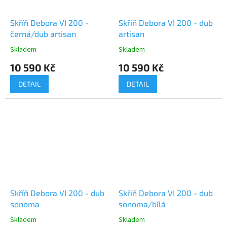
Skříň Debora VI 200 -
Skříň Debora VI 200 - dub
černá/dub artisan
artisan
Skladem
Skladem
Průměrné
Průměrné
hodnocení
hodnocení
10 590 Kč
10 590 Kč
produktu
produktu
je
je
DETAIL
DETAIL
5,0
5,0
z
z
5
5
hvězdiček.
hvězdiček.
Skříň Debora VI 200 - dub
Skříň Debora VI 200 - dub
sonoma
sonoma/bílá
Skladem
Skladem
Průměrné
Průměrné