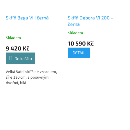
Skříň Bega VIII černá
Skříň Debora VI 200 -
černá
Skladem
Průměrné
Skladem
hodnocení
10 590 Kč
produktu
9 420 Kč
je
DETAIL
5,0
Do košíku
z
5
Velká šatní skříň se zrcadlem,
hvězdiček.
šíře 180 cm, s posuvnými
dveřmi, bílá