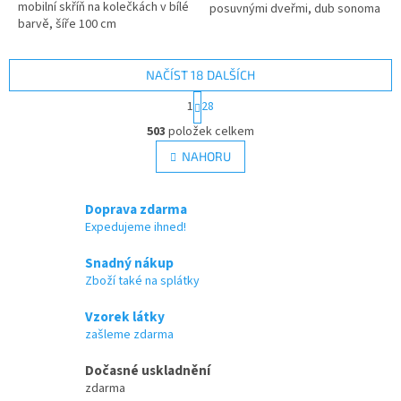
mobilní skříň na kolečkách v bílé
hvězdiček.
posuvnými dveřmi, dub sonoma
barvě, šíře 100 cm
NAČÍST 18 DALŠÍCH
S
1
28
t
O
r
503
položek celkem
v
á
l
NAHORU
n
á
k
d
o
v
a
Doprava zdarma
á
c
Expedujeme ihned!
n
í
í
p
Snadný nákup
r
Zboží také na splátky
v
k
Vzorek látky
y
zašleme zdarma
v
ý
Dočasné uskladnění
p
zdarma
i