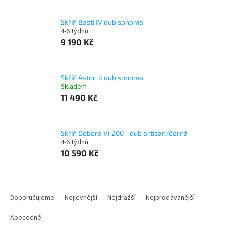
Skříň Basti IV dub sonoma
4-6 týdnů
9 190 Kč
Skříň Aston II dub sonoma
Skladem
11 490 Kč
Skříň Debora VI 200 - dub artisan/černá
4-6 týdnů
10 590 Kč
Ř
a
Doporučujeme
Nejlevnější
Nejdražší
Nejprodávanější
z
e
Abecedně