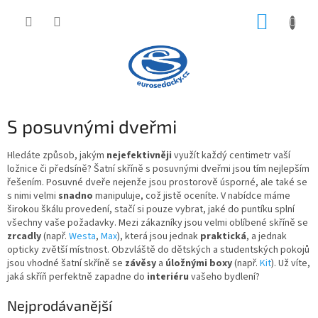
Přejít
NÁKUP
na
obsah
KOŠÍK
S posuvnými dveřmi
Hledáte způsob, jakým
nejefektivněji
využít každý centimetr vaší
ložnice
či
předsíně
? Šatní skříně s
posuvnými dveřmi j
sou tím nejlepším
řešením. Posuvné dveře nejenže jsou
prostorově úsporné
, ale také se
s nimi velmi
snadno
manipuluje, což jistě oceníte. V nabídce máme
širokou škálu provedení,
stačí si pouze vybrat, jaké do puntíku splní
všechny vaše požadavky. Mezi zákazníky jsou velmi oblíbené skříně se
zrcadly
(např.
Westa
,
Max
), která jsou jednak
praktická
, a jednak
opticky zvětší místnost. Obzvláště do
dětských
a
studentských
pokojů
jsou vhodné šatní skříně se
závěsy
a
úložnými
boxy
(např.
Kit
). Už víte,
jaká skříň perfektně zapadne do
interiéru
vašeho bydlení?
Nejprodávanější