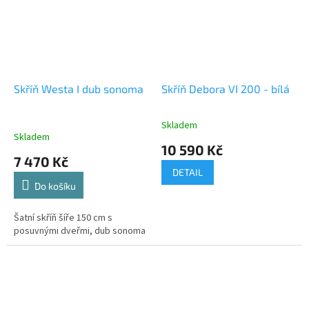
Skříň Westa I dub sonoma
Skříň Debora VI 200 - bílá
Skladem
Průměrné
Skladem
hodnocení
10 590 Kč
produktu
7 470 Kč
je
DETAIL
5,0
Do košíku
z
5
Šatní skříň šíře 150 cm s
hvězdiček.
posuvnými dveřmi, dub sonoma