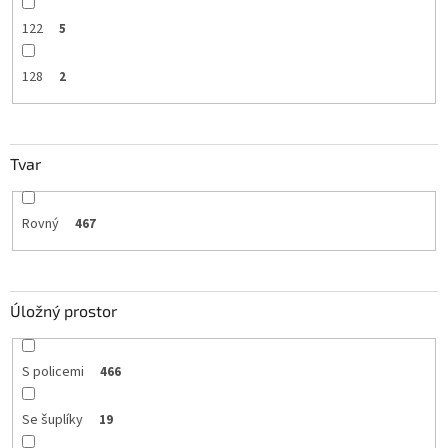
122
5
128
2
Tvar
Rovný
467
Úložný prostor
S policemi
466
Se šuplíky
19