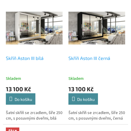
V
ý
p
i
s
p
r
o
d
Skříň Aston III bílá
Skříň Aston III černá
u
k
t
Skladem
Skladem
ů
13 100 Kč
13 100 Kč
Do košíku
Do košíku
Šatní skříň se zrcadlem, šíře 250
Šatní skříň se zrcadlem, šíře 250
cm, s posuvnými dveřmi, bílá
cm, s posuvnými dveřmi, černá
Akce