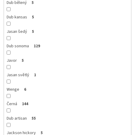
Dub bělený
5
Dub kansas
5
Jasan šedý
5
Dub sonoma
129
Javor
5
Jasan světlý
1
Wenge
6
Černá
144
Dub artisan
55
Jackson hickory
5