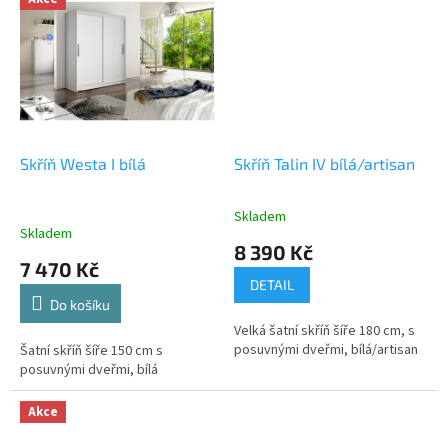
Skříň Westa I bílá
Skříň Talin IV bílá/artisan
Skladem
Průměrné
Skladem
hodnocení
8 390 Kč
produktu
7 470 Kč
je
DETAIL
5,0
Do košíku
z
Velká šatní skříň šíře 180 cm, s
5
posuvnými dveřmi, bílá/artisan
Šatní skříň šíře 150 cm s
hvězdiček.
posuvnými dveřmi, bílá
Akce