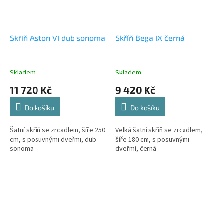
Skříň Aston VI dub sonoma
Skříň Bega IX černá
Skladem
Skladem
11 720 Kč
9 420 Kč
Do košíku
Do košíku
Šatní skříň se zrcadlem, šíře 250
Velká šatní skříň se zrcadlem,
cm, s posuvnými dveřmi, dub
šíře 180 cm, s posuvnými
sonoma
dveřmi, černá