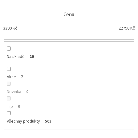
n
í
Cena
p
r
3390
Kč
22790
Kč
o
d
u
k
t
Na skladě
20
ů
Akce
7
Novinka
0
Tip
0
Všechny produkty
503