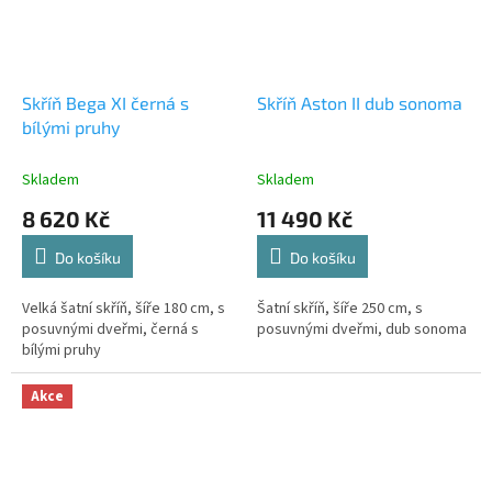
Skříň Bega XI černá s
Skříň Aston II dub sonoma
bílými pruhy
Skladem
Skladem
8 620 Kč
11 490 Kč
Do košíku
Do košíku
Velká šatní skříň, šíře 180 cm, s
Šatní skříň, šíře 250 cm, s
posuvnými dveřmi, černá s
posuvnými dveřmi, dub sonoma
bílými pruhy
Akce