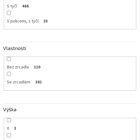
S tyčí
466
S policemi, s tyčí
35
Vlastnosti
Bez zrcadla
110
Se zrcadlem
381
Výška
0
3