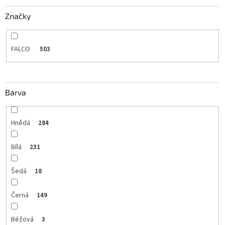
Značky
FALCO
503
Barva
Hnědá
284
Bílá
231
Šedá
18
Černá
149
Béžová
3