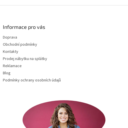
s
Z
u
á
p
a
Informace pro vás
t
Doprava
í
Obchodní podmínky
Kontakty
Prodej nábytku na splátky
Reklamace
Blog
Podmínky ochrany osobních údajů