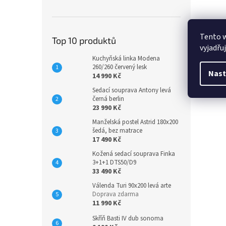
Tento 
Top 10 produktů
vyjadřu
Kuchyňská linka Modena
260/260 červený lesk
Nast
14 990 Kč
Sedací souprava Antony levá
černá berlin
23 990 Kč
Manželská postel Astrid 180x200
šedá, bez matrace
17 490 Kč
Kožená sedací souprava Finka
3+1+1 DTS50/D9
33 490 Kč
Válenda Turi 90x200 levá arte
Doprava zdarma
11 990 Kč
Skříň Basti IV dub sonoma