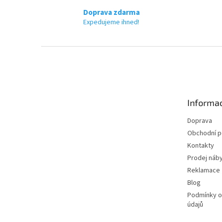
Doprava zdarma
Expedujeme ihned!
Z
á
p
a
t
Informac
í
Doprava
Obchodní 
Kontakty
Prodej náby
Reklamace
Blog
Podmínky o
údajů