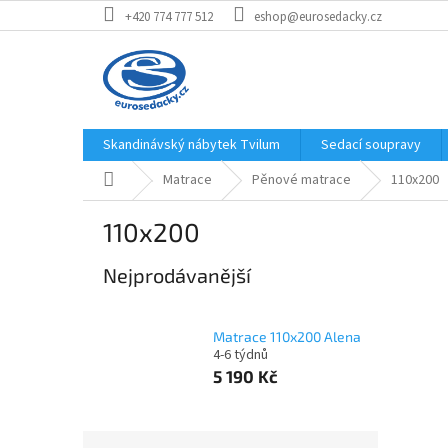
Přejít
+420 774 777 512
eshop@eurosedacky.cz
na
obsah
Skandinávský nábytek Tvilum
Sedací soupravy
Domů
Matrace
Pěnové matrace
110x200
110x200
Nejprodávanější
Matrace 110x200 Alena
4-6 týdnů
5 190 Kč
P
Ř