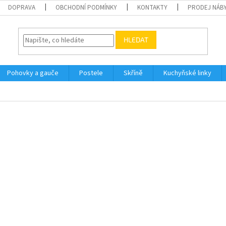
DOPRAVA
OBCHODNÍ PODMÍNKY
KONTAKTY
PRODEJ NÁBY
HLEDAT
Pohovky a gauče
Postele
Skříně
Kuchyňské linky