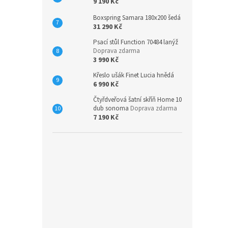
9 190 Kč
Boxspring Samara 180x200 šedá
31 290 Kč
Psací stůl Function 70484 lanýž
Doprava zdarma
3 990 Kč
Křeslo ušák Finet Lucia hnědá
6 990 Kč
Čtyřdveřová šatní skříň Home 10
dub sonoma
Doprava zdarma
7 190 Kč