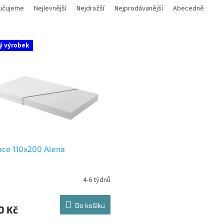
učujeme
Nejlevnější
Nejdražší
Nejprodávanější
Abecedně
ý výrobek
ace 110x200 Alena
4-6 týdnů
Do košíku
0 Kč