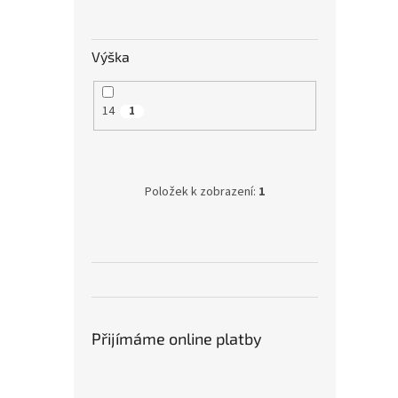
Výška
14
1
Položek k zobrazení:
1
Přijímáme online platby