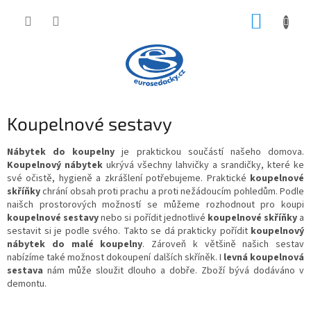
Přejít
NÁKUP
na
obsah
KOŠÍK
Koupelnové sestavy
Nábytek do koupelny
je praktickou součástí našeho domova.
Koupelnový nábytek
ukrývá všechny lahvičky a srandičky, které ke
své očistě, hygieně a zkrášlení potřebujeme. Praktické
koupelnové
skříňky
chrání obsah proti prachu a proti nežádoucím pohledům. Podle
naišch prostorových možností se můžeme rozhodnout pro koupi
koupelnové sestavy
nebo si pořídit jednotlivé
koupelnové skříňky
a
sestavit si je podle svého. Takto se dá prakticky pořídit
koupelnový
nábytek do malé koupelny
. Zároveň k většině našich sestav
nabízíme také možnost dokoupení dalších skříněk. I
levná koupelnová
sestava
nám může sloužit dlouho a dobře. Zboží bývá dodáváno v
demontu.