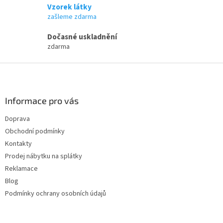
Vzorek látky
zašleme zdarma
Dočasné uskladnění
zdarma
Z
á
p
a
Informace pro vás
t
Doprava
í
Obchodní podmínky
Kontakty
Prodej nábytku na splátky
Reklamace
Blog
Podmínky ochrany osobních údajů