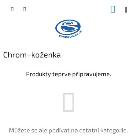
Přejít
NÁKUP
na
obsah
KOŠÍK
Chrom+koženka
Produkty teprve připravujeme.
Můžete se ale podívat na ostatní kategorie.