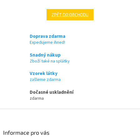
ZPĚT DO OBCHODU
Doprava zdarma
Expedujeme ihned!
Snadný nákup
Zboží také na splátky
Vzorek látky
zašleme zdarma
Dočasné uskladnění
zdarma
Z
á
p
a
Informace pro vás
t