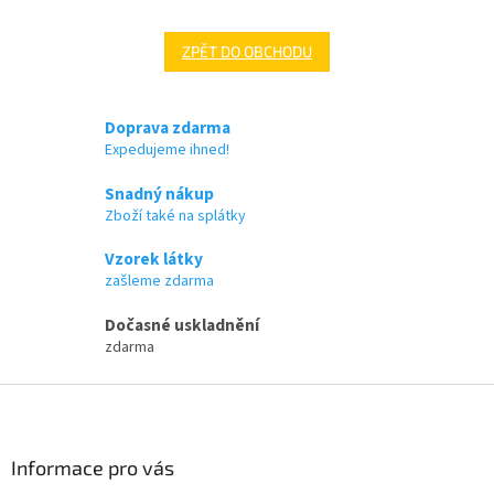
ZPĚT DO OBCHODU
Doprava zdarma
Expedujeme ihned!
Snadný nákup
Zboží také na splátky
Vzorek látky
zašleme zdarma
Dočasné uskladnění
zdarma
Z
á
p
a
Informace pro vás
t