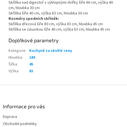
Skříňka nad digestoř s výklopnými dvířky šíře 60 cm, výška 40
cm, hloubka 30 cm
Skříňka šíře 40 cm, výška 83 cm, hloubka 30 cm
Rozměry spodních skříněk:
Skříňka dřezová šíře 80 cm, výška 83 cm, hloubka 45 cm
Skříňka se zásuvkou šíře 40 cm, výška 83 cm, hloubka 45 cm
Doplňkové parametry
Kategorie
:
Kuchyně za skvělé ceny
Hloubka
:
180
Šířka
:
45
Výška
:
83
Z
á
p
a
Informace pro vás
t
Doprava
í
Obchodní podmínky