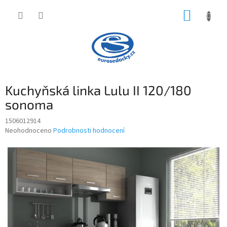
Přejít
NÁKUP
na
obsah
KOŠÍK
Kuchyňská linka Lulu II 120/180
sonoma
1506012914
Průměrné
Neohodnoceno
Podrobnosti hodnocení
hodnocení
produktu
je
0,0
z
5
hvězdiček.