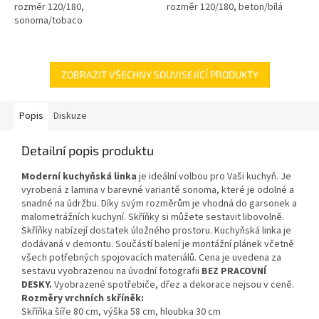
rozměr 120/180,
rozměr 120/180, beton/bílá
sonoma/tobaco
ZOBRAZIT VŠECHNY SOUVISEJÍCÍ PRODUKTY
Popis
Diskuze
Detailní popis produktu
Moderní kuchyňská linka
je ideální volbou pro Vaši kuchyň. Je
vyrobená z lamina v barevné variantě sonoma, které je odolné a
snadné na údržbu. Díky svým rozměrům je vhodná do garsonek a
malometrážních kuchyní. Skříňky si můžete sestavit libovolně.
Skříňky nabízejí dostatek úložného prostoru. Kuchyňská linka je
dodávaná v demontu. Součástí balení je montážní plánek včetně
všech potřebných spojovacích materiálů. Cena je uvedena za
sestavu vyobrazenou na úvodní fotografii
BEZ PRACOVNÍ
DESKY.
Vyobrazené spotřebiče, dřez a dekorace nejsou v ceně.
Rozměry vrchních skříněk:
Skříňka šíře 80 cm, výška 58 cm, hloubka 30 cm