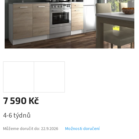
7 590 Kč
Měrná
4-6 týdnů
cena:
Můžeme doručit do:
22.9.2026
Možnosti doručení