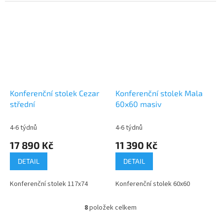
Konferenční stolek Cezar
Konferenční stolek Mala
střední
60x60 masiv
4-6 týdnů
4-6 týdnů
17 890 Kč
11 390 Kč
DETAIL
DETAIL
Konferenční stolek 117x74
Konferenční stolek 60x60
8
položek celkem
O