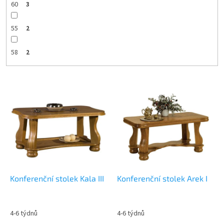
60
3
55
2
58
2
V
ý
p
i
s
p
r
o
d
Konferenční stolek Kala III
Konferenční stolek Arek I
u
k
t
4-6 týdnů
4-6 týdnů
ů