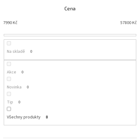
í
Cena
p
r
7990
Kč
57800
Kč
o
d
u
k
t
Na skladě
0
ů
Akce
0
Novinka
0
Tip
0
Všechny produkty
8