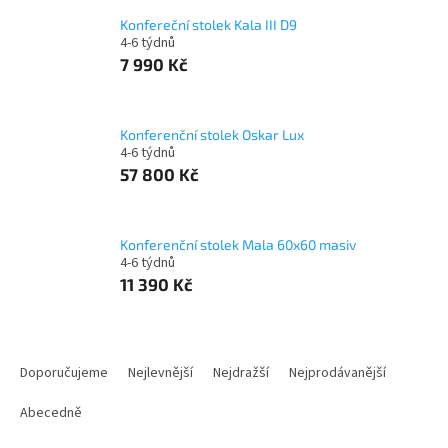
Konfereční stolek Kala III D9
4-6 týdnů
7 990 Kč
Konferenční stolek Oskar Lux
4-6 týdnů
57 800 Kč
Konferenční stolek Mala 60x60 masiv
4-6 týdnů
11 390 Kč
Ř
a
Doporučujeme
Nejlevnější
Nejdražší
Nejprodávanější
z
e
Abecedně
n