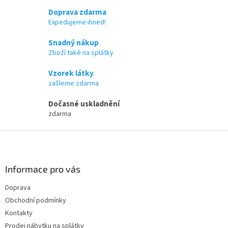
v
l
Doprava zdarma
á
Expedujeme ihned!
d
a
Snadný nákup
c
Zboží také na splátky
í
p
Vzorek látky
r
zašleme zdarma
v
k
Dočasné uskladnění
y
zdarma
v
ý
Z
p
i
á
s
p
u
a
Informace pro vás
t
Doprava
í
Obchodní podmínky
Kontakty
Prodej nábytku na splátky