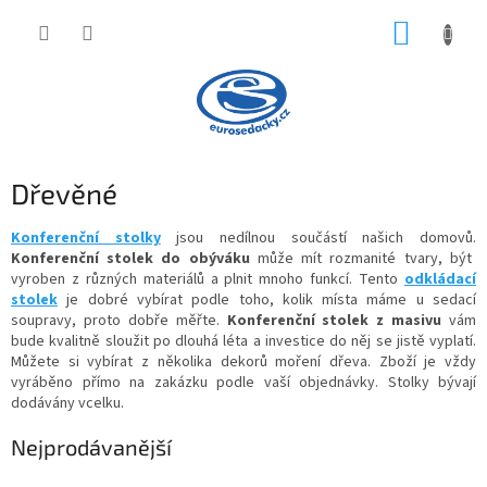
Přejít
NÁKUP
na
obsah
KOŠÍK
Dřevěné
Konferenční stolky
jsou nedílnou součástí našich domovů.
Konferenční stolek do obýváku
může mít rozmanité tvary, být
vyroben z různých materiálů a plnit mnoho funkcí. Tento
odkládací
stolek
je dobré vybírat podle toho, kolik místa máme u sedací
soupravy, proto dobře měřte.
Konferenční stolek z masivu
vám
bude kvalitně sloužit po dlouhá léta a investice do něj se jistě vyplatí.
Můžete si vybírat z několika dekorů moření dřeva. Zboží je vždy
vyráběno přímo na zakázku podle vaší objednávky. Stolky bývají
dodávány vcelku.
Nejprodávanější