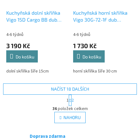
Kuchyňská dolní skříňka
Kuchyňská horní skříňka
Vigo 15D Cargo BB dub
Vigo 30G-72-1F dub
lancelot
lancelot/bílý lesk
4-6 týdnů
4-6 týdnů
3 190 Kč
1 730 Kč
Do košíku
Do košíku
dolní skříňka šíře 15cm
horní skříňka šíře 30 cm
NAČÍST 18 DALŠÍCH
S
1
2
t
O
r
36
položek celkem
v
á
l
NAHORU
n
á
k
d
o
v
a
Doprava zdarma
á