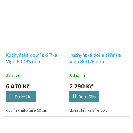
Kuchyňská dolní skříňka
Kuchyňská dolní skříňka
Vigo 60D3S dub
Vigo 80D2F dub
lancelot/bílý lesk
lancelot/bílý lesk
Skladem
Skladem
6 470 Kč
2 790 Kč
Do košíku
Do košíku
dolní skříňka šíře 60 cm
dolní skříňka šíře 80 cm