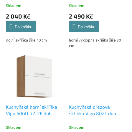
t
Skladem
Skladem
ů
2 040 Kč
2 490 Kč
Do košíku
Do košíku
dolní skříňka šíře 40 cm
horní výklopná skříňka šíře 80
cm
Kuchyňská horní skříňka
Kuchyňská dřezová
Vigo 60GU-72-2F dub
skříňka Vigo 80ZL dub
lancelot/bílý lesk
lancelot/bílý lesk
Skladem
Skladem