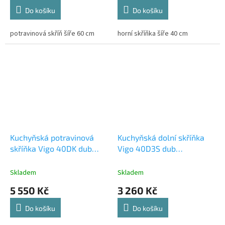
Do košíku
Do košíku
potravinová skříň šíře 60 cm
horní skříňka šíře 40 cm
Kuchyňská potravinová
Kuchyňská dolní skříňka
skříňka Vigo 40DK dub
Vigo 40D3S dub
lancelot/bílý lesk
lancelot/bílý lesk
Skladem
Skladem
5 550 Kč
3 260 Kč
Do košíku
Do košíku