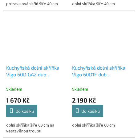
potravinová skříň šíře 40 cm
dolní skříňka šíře 40 cm
Kuchyňská dolní skříňka
Kuchyňská dolní skříňka
Vigo 60D GAZ dub
Vigo 60D1F dub
lancelot/bílý lesk
lancelot/bílý lesk
Skladem
Skladem
1 670 Kč
2 190 Kč
Do košíku
Do košíku
dolní skříňka šíře 60 cm na
dolní skříňka šíře 60 cm
vestavěnou troubu