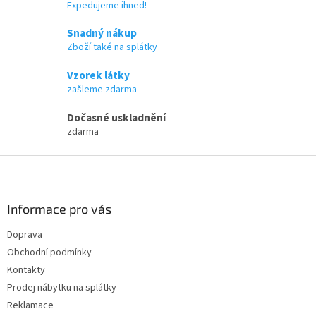
c
Expedujeme ihned!
n
í
í
p
Snadný nákup
r
Zboží také na splátky
v
k
Vzorek látky
y
zašleme zdarma
v
ý
Dočasné uskladnění
p
zdarma
i
s
Z
u
á
p
a
Informace pro vás
t
Doprava
í
Obchodní podmínky
Kontakty
Prodej nábytku na splátky
Reklamace