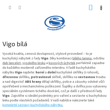
Přejít
NÁKUP
na
obsah
KOŠÍK
Vigo bílá
Vysoká kvalita, cenová dostupnost, stylové provedení – to je
kuchyňský nábytek z řady
Vigo
. Díky kombinaci
bílého lamina
, odstínu
dub lancelot
,
vysokého lesku
a
kovových úchytek
perfektně zapadne
do každého moderně zařízeného interiéru. V řadě kuchyňského
nábytku
Vigo
najdete:
horní
a
dolní
kuchyňské skříňky (i rohové),
dřezovou
skříňku,
potravinové
skříně, skříňku na
vestavnou
troubu
a nad digestoř.
ABS hrany
dělají skříňky, police a zásuvky odolné vůči
opotřebení a mechanickému poškození. Šuplíky a dvířka jsou vybaveny
speciálním systémem tichého dovírání, což je další z předností řady
Vigo
. Zajistěte si ideální podmínky pro vaření a sestavte si kuchyňskou
linku podle vlastních požadavků. V naší nabídce naleznete také
kompletní sestavy kuchyňského nábytku
.