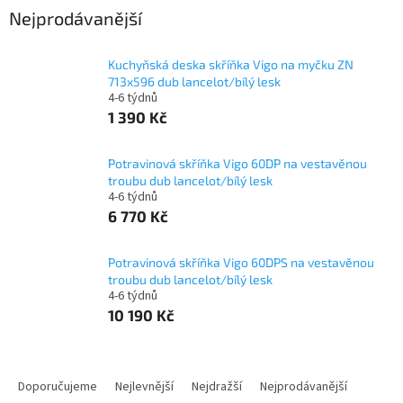
Nejprodávanější
Kuchyňská deska skříňka Vigo na myčku ZN
713x596 dub lancelot/bílý lesk
4-6 týdnů
1 390 Kč
Potravinová skříňka Vigo 60DP na vestavěnou
troubu dub lancelot/bílý lesk
4-6 týdnů
6 770 Kč
Potravinová skříňka Vigo 60DPS na vestavěnou
troubu dub lancelot/bílý lesk
4-6 týdnů
10 190 Kč
Ř
a
Doporučujeme
Nejlevnější
Nejdražší
Nejprodávanější