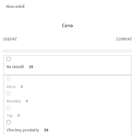
z
e
Abecedně
n
í
Cena
p
r
1020
Kč
11090
Kč
o
d
u
k
t
Na skladě
15
ů
Akce
0
Novinka
0
Tip
0
Všechny produkty
36