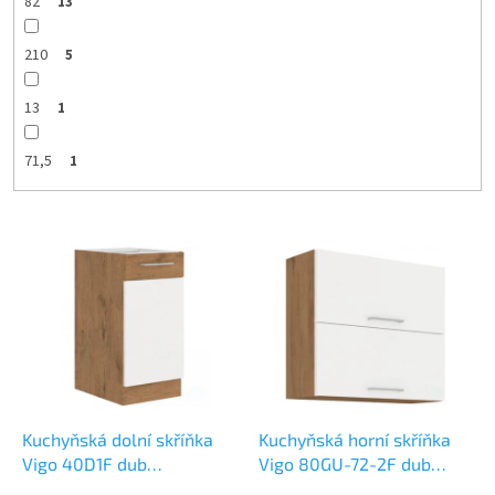
82
13
210
5
13
1
71,5
1
V
ý
p
i
s
p
r
o
d
Kuchyňská dolní skříňka
Kuchyňská horní skříňka
u
Vigo 40D1F dub
Vigo 80GU-72-2F dub
k
lancelot/bílý lesk
lancelot/bílý lesk