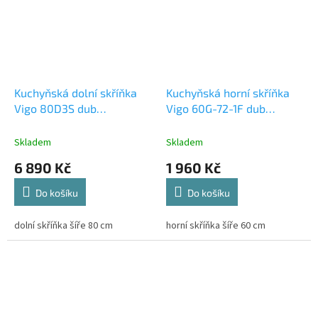
Kuchyňská dolní skříňka
Kuchyňská horní skříňka
Vigo 80D3S dub
Vigo 60G-72-1F dub
lancelot/bílý lesk
lancelot/bílý lesk
Skladem
Skladem
6 890 Kč
1 960 Kč
Do košíku
Do košíku
dolní skříňka šíře 80 cm
horní skříňka šíře 60 cm