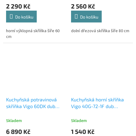
2 290 Kč
2 560 Kč
Do košíku
Do košíku
horní výklopná skříňka šíře 60
dolní dřezová skříňka šíře 80 cm
cm
Kuchyňská potravinová
Kuchyňská horní skříňka
skříňka Vigo 60DK dub
Vigo 40G-72-1F dub
lancelot/bílý lesk
lancelot/bílý lesk
Skladem
Skladem
6 890 Kč
1 540 Kč