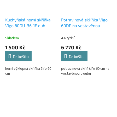
Kuchyňská horní skříňka
Potravinová skříňka Vigo
Vigo 60GU-36-1F dub
60DP na vestavěnou
lancelot/bílý lesk
troubu dub lancelot/bílý
lesk
Skladem
4-6 týdnů
1 500 Kč
6 770 Kč
Do košíku
Do košíku
horní výklopná skříňka šíře 60
potravinová skříň šíře 60 cm na
cm
vestavěnou troubu