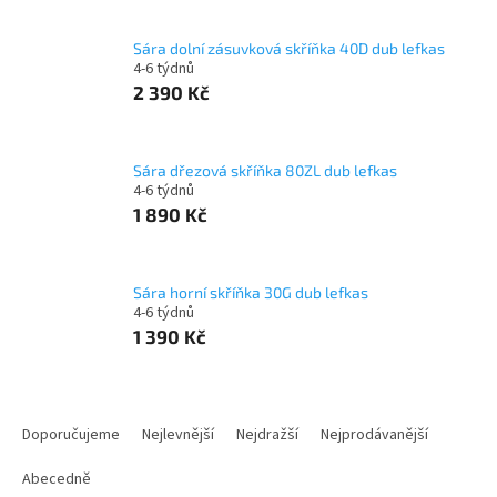
Sára dolní zásuvková skříňka 40D dub lefkas
4-6 týdnů
2 390 Kč
Sára dřezová skříňka 80ZL dub lefkas
4-6 týdnů
1 890 Kč
Sára horní skříňka 30G dub lefkas
4-6 týdnů
1 390 Kč
Ř
a
Doporučujeme
Nejlevnější
Nejdražší
Nejprodávanější
z
e
Abecedně