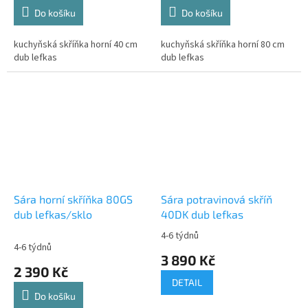
Do košíku
Do košíku
kuchyňská skříňka horní 40 cm
kuchyňská skříňka horní 80 cm
dub lefkas
dub lefkas
Sára horní skříňka 80GS
Sára potravinová skříň
dub lefkas/sklo
40DK dub lefkas
4-6 týdnů
Průměrné
4-6 týdnů
hodnocení
3 890 Kč
produktu
2 390 Kč
je
DETAIL
3,0
Do košíku
z