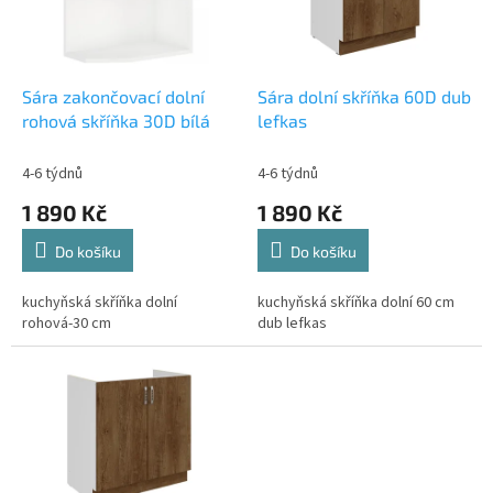
s
p
r
o
d
Sára zakončovací dolní
Sára dolní skříňka 60D dub
u
rohová skříňka 30D bílá
lefkas
k
t
4-6 týdnů
4-6 týdnů
ů
1 890 Kč
1 890 Kč
Do košíku
Do košíku
kuchyňská skříňka dolní
kuchyňská skříňka dolní 60 cm
rohová-30 cm
dub lefkas