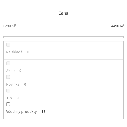
n
í
Cena
p
r
1290
Kč
4490
Kč
o
d
u
k
t
Na skladě
0
ů
Akce
0
Novinka
0
Tip
0
Všechny produkty
17