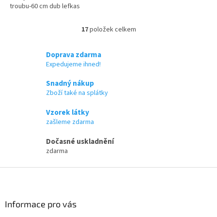
troubu-60 cm dub lefkas
17
položek celkem
O
v
l
Doprava zdarma
á
Expedujeme ihned!
d
a
Snadný nákup
c
Zboží také na splátky
í
p
Vzorek látky
r
zašleme zdarma
v
k
Dočasné uskladnění
y
zdarma
v
ý
Z
p
i
á
s
p
u
a
Informace pro vás
t