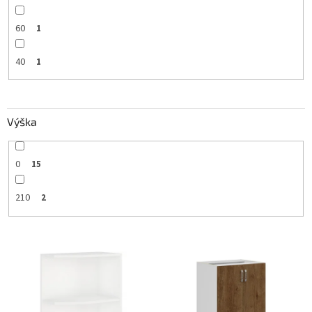
60
1
40
1
Výška
0
15
210
2
V
ý
p
i