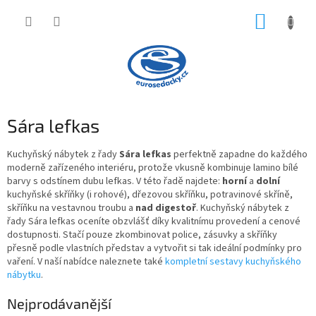
Přejít
NÁKUP
na
obsah
KOŠÍK
Sára lefkas
Kuchyňský nábytek z řady
Sára lefkas
perfektně zapadne do každého
moderně zařízeného interiéru, protože vkusně kombinuje lamino
bílé
barvy s odstínem
dubu lefkas
. V této řadě najdete:
horní
a
dolní
kuchyňské skříňky (i rohové), dřezovou skříňku, potravinové skříně,
skříňku na vestavnou troubu a
nad
digestoř
. Kuchyňský nábytek z
řady Sára lefkas oceníte obzvlášť díky
kvalitnímu provedení
a cenové
dostupnosti. Stačí pouze zkombinovat police, zásuvky a skříňky
přesně podle vlastních představ a vytvořit si tak ideální podmínky pro
vaření. V naší nabídce naleznete také
kompletní sestavy kuchyňského
nábytku
.
Nejprodávanější