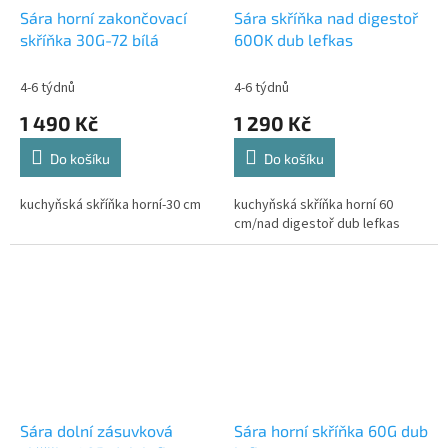
Sára horní zakončovací
Sára skříňka nad digestoř
skříňka 30G-72 bílá
60OK dub lefkas
4-6 týdnů
4-6 týdnů
1 490 Kč
1 290 Kč
Do košíku
Do košíku
kuchyňská skříňka horní-30 cm
kuchyňská skříňka horní 60
cm/nad digestoř dub lefkas
Sára dolní zásuvková
Sára horní skříňka 60G dub