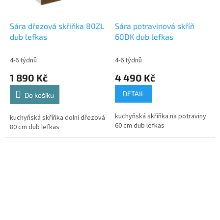
Sára dřezová skříňka 80ZL
Sára potravinová skříň
dub lefkas
60DK dub lefkas
4-6 týdnů
4-6 týdnů
1 890 Kč
4 490 Kč
DETAIL
Do košíku
kuchyňská skříňka na potraviny
kuchyňská skříňka dolní dřezová
60 cm dub lefkas
80 cm dub lefkas