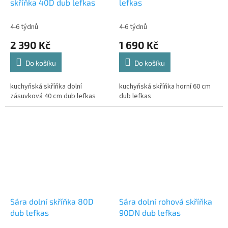
skříňka 40D dub lefkas
lefkas
4-6 týdnů
4-6 týdnů
2 390 Kč
1 690 Kč
Do košíku
Do košíku
kuchyňská skříňka dolní
kuchyňská skříňka horní 60 cm
zásuvková 40 cm dub lefkas
dub lefkas
Sára dolní skříňka 80D
Sára dolní rohová skříňka
dub lefkas
90DN dub lefkas