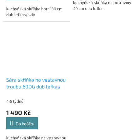
kuchyňská skříňka na potraviny
5
40 cm dub lefkas
kuchyňská skříňka horní 80 cm
hvězdiček.
dub lefkas/sklo
Sára skříňka na vestavnou
troubu 60DG dub lefkas
4-6 týdnů
1 490 Kč
Do košíku
kuchyňská skříňka na vestavnou