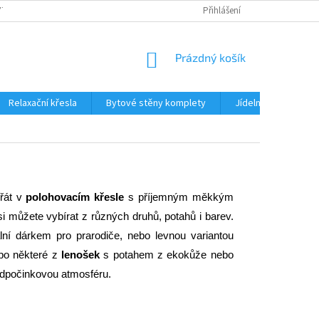
TKU NA SPLÁTKY
REKLAMACE
BLOG
Přihlášení
PODMÍNKY OCHRANY OS
NÁKUPNÍ
Prázdný košík
KOŠÍK
Relaxační křesla
Bytové stěny komplety
Jídelní sety
J
řát v 
polohovacím křesle
 s příjemným měkkým 
si můžete vybírat z různých druhů, potahů i barev. 
ní dárkem pro prarodiče, nebo levnou variantou 
po některé z 
lenošek
 s potahem z ekokůže nebo 
odpočinkovou atmosféru. 