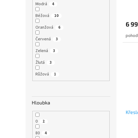
Modrá
4
Béžová
10
6 99
Oranžová
6
pohodl
Červená
3
Zelená
3
Žlutá
3
Růžová
1
Hloubka
Křesl
0
2
80
4