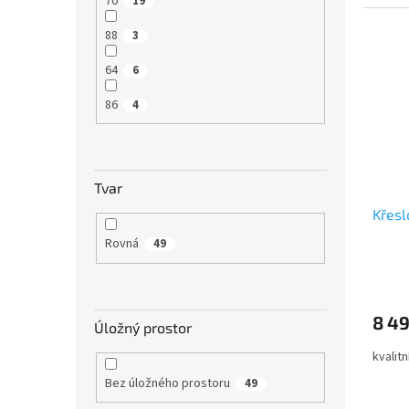
70
19
88
3
64
6
86
4
Tvar
Křesl
Rovná
49
8 4
Úložný prostor
kvalit
Bez úložného prostoru
49