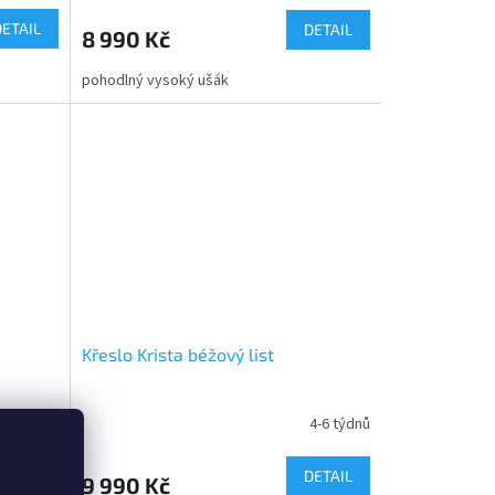
DETAIL
DETAIL
8 990 Kč
pohodlný vysoký ušák
Křeslo Krista béžový list
4-6 týdnů
4-6 týdnů
DETAIL
DETAIL
9 990 Kč