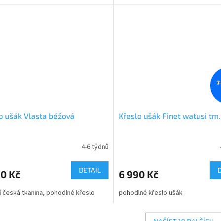
7
o ušák Vlasta béžová
Křeslo ušák Finet watusi tm
4-6 týdnů
DETAIL
90 Kč
6 990 Kč
ní česká tkanina, pohodlné křeslo
pohodlné křeslo ušák