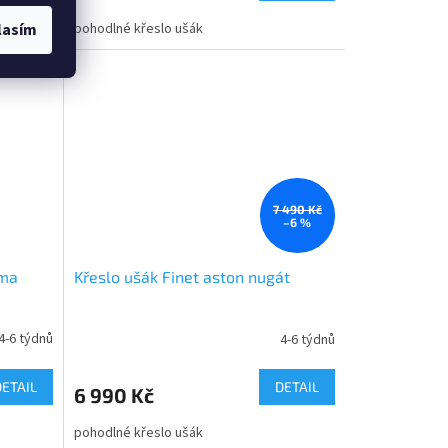
lasím
pohodlné křeslo ušák
7 490 Kč
–6 %
oma
Křeslo ušák Finet aston nugát
4-6 týdnů
4-6 týdnů
Průměrné
hodnocení
produktu
DETAIL
DETAIL
6 990 Kč
je
4,0
pohodlné křeslo ušák
z