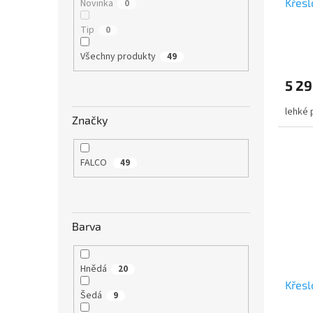
u
Křesl
Novinka
0
k
Tip
0
t
ů
Všechny produkty
49
5 29
lehké 
Značky
FALCO
49
Barva
Hnědá
20
Křesl
Šedá
9