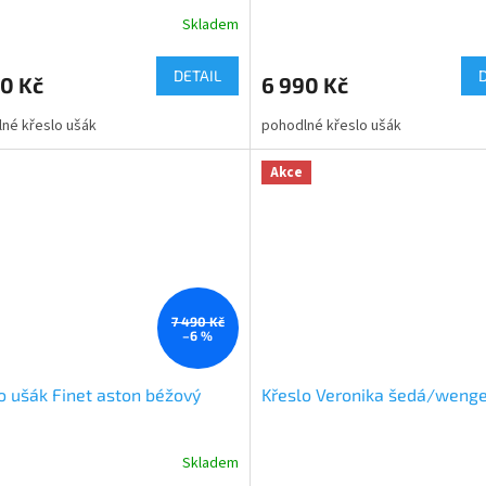
Skladem
Průměrné
hodnocení
produktu
DETAIL
0 Kč
6 990 Kč
je
5,0
né křeslo ušák
pohodlné křeslo ušák
z
5
hvězdiček.
Akce
7 490 Kč
–6 %
o ušák Finet aston béžový
Křeslo Veronika šedá/weng
Skladem
Průměrné