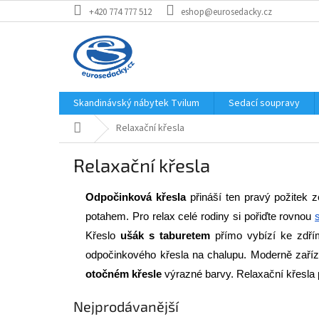
Přejít
+420 774 777 512
eshop@eurosedacky.cz
na
obsah
Skandinávský nábytek Tvilum
Sedací soupravy
Domů
Relaxační křesla
Relaxační křesla
Odpočinková křesla
 přináší ten pravý požitek
potahem. Pro relax celé rodiny si pořiďte rovnou 
Křeslo 
ušák s taburetem
 přímo vybízí ke zdřím
odpočinkového křesla na chalupu. Moderně zaříze
otočném křesle
 výrazné barvy. Relaxační křesla
Nejprodávanější