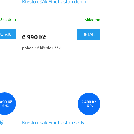
Křeslo ušák Finet aston denim
Skladem
Skladem
DETAIL
DETAIL
6 990 Kč
pohodlné křeslo ušák
 490 Kč
7 490 Kč
–6 %
–6 %
dý
Křeslo ušák Finet aston šedý