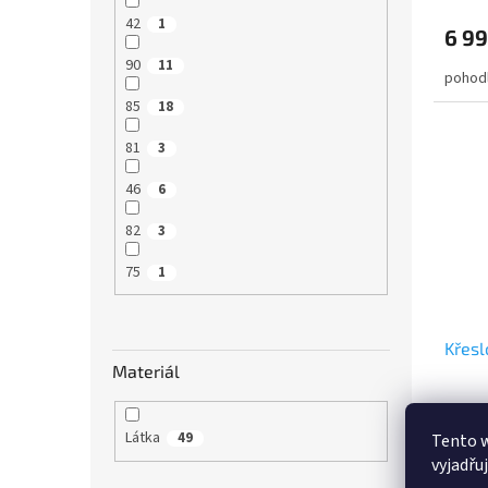
42
1
6 99
90
11
pohodl
85
18
81
3
46
6
82
3
75
1
Křesl
Materiál
Látka
49
Tento 
vyjadřu
6 99