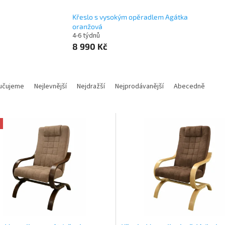
Křeslo s vysokým opěradlem Agátka
oranžová
4-6 týdnů
8 990 Kč
učujeme
Nejlevnější
Nejdražší
Nejprodávanější
Abecedně