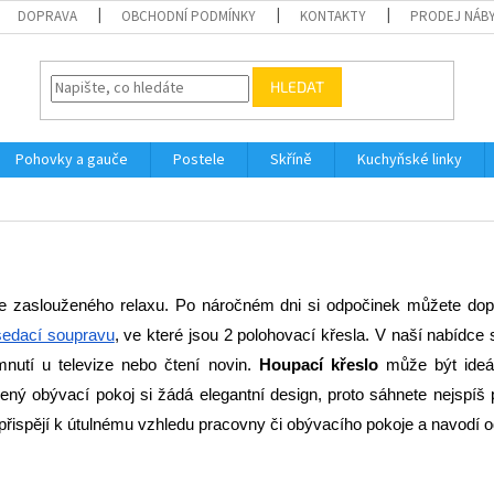
DOPRAVA
OBCHODNÍ PODMÍNKY
KONTAKTY
PRODEJ NÁBY
HLEDAT
Pohovky a gauče
Postele
Skříně
Kuchyňské linky
 ze zaslouženého relaxu. Po náročném dni si odpočinek můžete dop
sedací soupravu
, ve které jsou 2 polohovací křesla. V naší nabídce 
nutí u televize nebo čtení novin. 
Houpací křeslo
 může být ideál
ný obývací pokoj si žádá elegantní design, proto sáhnete nejspíš 
 přispějí k útulnému vzhledu pracovny či obývacího pokoje a navodí 