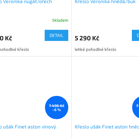
o Veronika nugát/ořech
Křeslo Veronika hnědá/buk
Skladem
Průměrné
hodnocení
produktu
DETAIL
0 Kč
5 290 Kč
je
3,1
pohodlné křeslo
lehké pohodlné křeslo
z
5
hvězdiček.
7 490 Kč
7
–6 %
o ušák Finet aston vínový
Křeslo ušák Finet aston hně