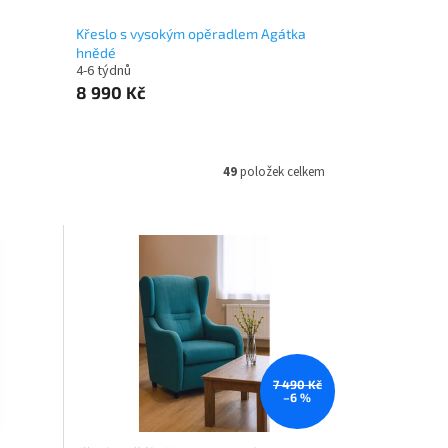
Křeslo s vysokým opěradlem Agátka
hnědé
4-6 týdnů
8 990 Kč
49
položek celkem
7 490 Kč
–6 %