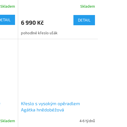
Skladem
Skladem
DETAIL
DETAIL
6 990 Kč
pohodlné křeslo ušák
e
Křeslo s vysokým opěradlem
Agátka hnědobéžová
Skladem
4-6 týdnů