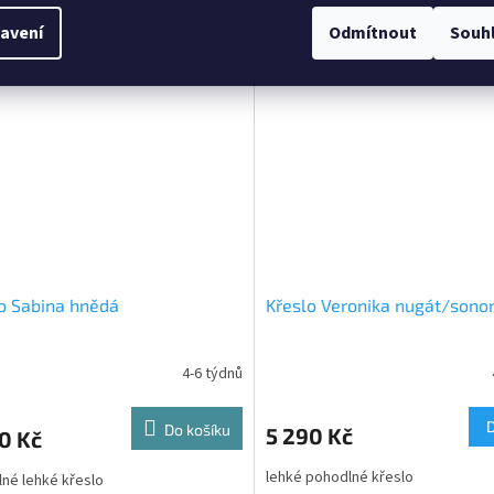
né křeslo ušák
pohodlné křeslo ušák
avení
Odmítnout
Souh
o Sabina hnědá
Křeslo Veronika nugát/son
4-6 týdnů
Do košíku
5 290 Kč
0 Kč
lehké pohodlné křeslo
né lehké křeslo