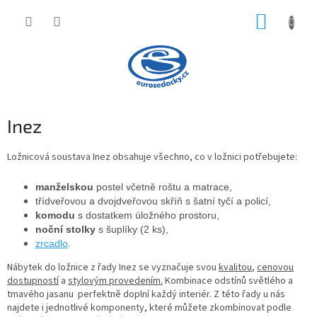
Přejít
NÁKUP
na
obsah
KOŠÍK
Inez
Ložnicová soustava Inez obsahuje všechno, co v ložnici potřebujete:
manželskou
 postel včetně roštu a matrace,
třídveřovou a dvojdveřovou skříň s šatní tyčí a policí,
komodu
 s dostatkem úložného prostoru,
noční stolky
 s šuplíky (2 ks),
.
zrcadlo
Nábytek do ložnice z řady Inez se vyznačuje svou
kvalitou
,
cenovou
dostupností
a
stylovým provedením.
Kombinace odstínů světlého a
tmavého jasanu perfektně doplní každý interiér. Z této řady u nás
najdete i jednotlivé komponenty, které můžete zkombinovat podle