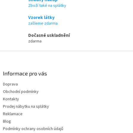
Zboží také na splátky
Vzorek látky
zašleme zdarma
Dočasné uskladnění
zdarma
Z
á
p
a
Informace pro vás
t
Doprava
í
Obchodní podmínky
Kontakty
Prodej nábytku na splátky
Reklamace
Blog
Podmínky ochrany osobních údajů