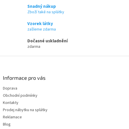
Snadný nákup
Zboží také na splátky
Vzorek látky
zašleme zdarma
Dočasné uskladnění
zdarma
Z
á
p
a
Informace pro vás
t
Doprava
í
Obchodní podmínky
Kontakty
Prodej nábytku na splátky
Reklamace
Blog