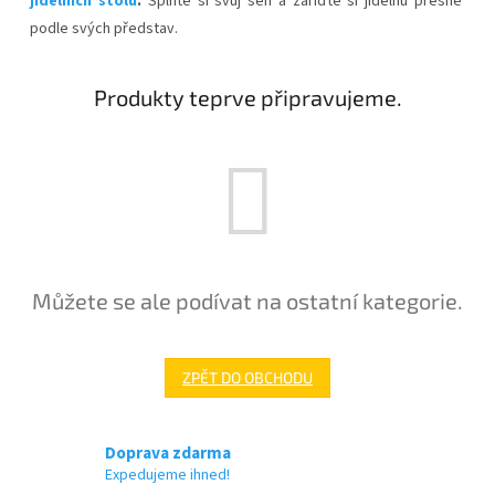
jídelních stolů
.
Splňte si svůj sen a zařiďte si jídelnu přesně
podle svých představ.
Produkty teprve připravujeme.
Můžete se ale podívat na ostatní kategorie.
ZPĚT DO OBCHODU
Doprava zdarma
Expedujeme ihned!