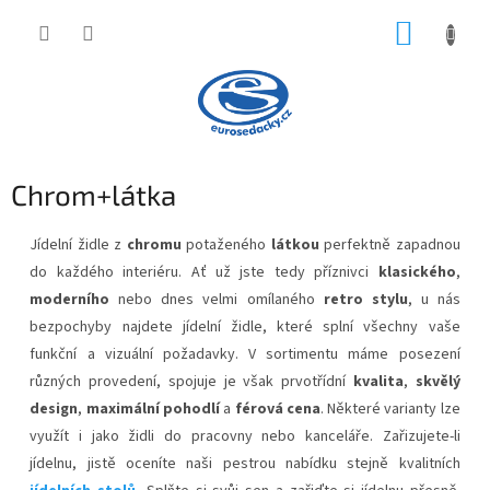
Přejít
NÁKUP
na
obsah
KOŠÍK
Chrom+látka
Jídelní židle z
chromu
potaženého
látkou
perfektně zapadnou
do každého interiéru. Ať už jste tedy příznivci
klasického
,
moderního
nebo dnes velmi omílaného
retro stylu
, u nás
bezpochyby najdete jídelní židle, které splní všechny vaše
funkční a vizuální požadavky. V sortimentu máme posezení
různých provedení, spojuje je však prvotřídní
kvalita
,
skvělý
design
,
maximální pohodlí
a
férová cena
. Některé varianty lze
využít i jako židli do pracovny nebo kanceláře. Zařizujete-li
jídelnu, jistě oceníte naši pestrou nabídku stejně kvalitních