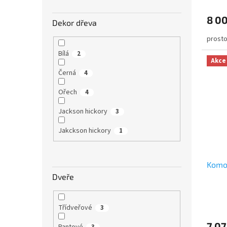
8 0
Dekor dřeva
prosto
Bílá
2
Akce
Černá
4
Ořech
4
Jackson hickory
3
Jakckson hickory
1
Komo
Dveře
Třídveřové
3
7 07