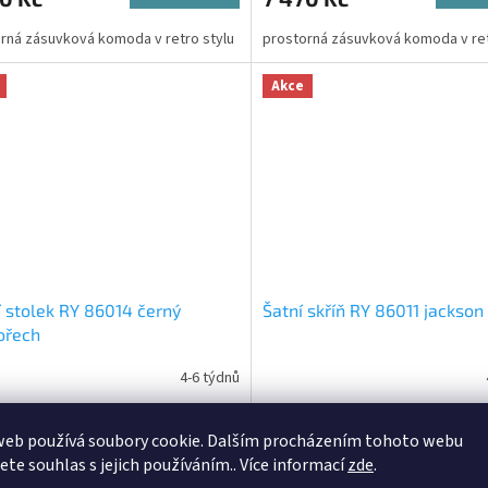
rná zásuvková komoda v retro stylu
prostorná zásuvková komoda v ret
Akce
 stolek RY 86014 černý
Šatní skříň RY 86011 jackson
ořech
4-6 týdnů
Do košíku
15 510 Kč
0 Kč
web používá soubory cookie. Dalším procházením tohoto webu
jete souhlas s jejich používáním.. Více informací
zde
.
prostorná šatní skříň se zásuvkami
stolek se zásuvkami v retro stylu