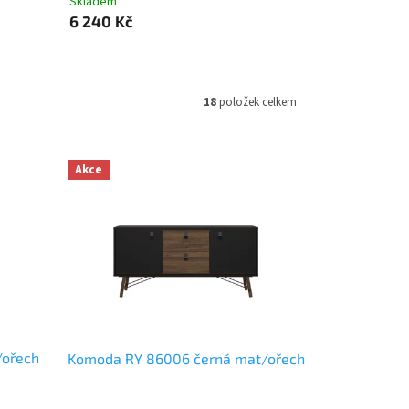
Skladem
6 240 Kč
18
položek celkem
Akce
/ořech
Komoda RY 86006 černá mat/ořech