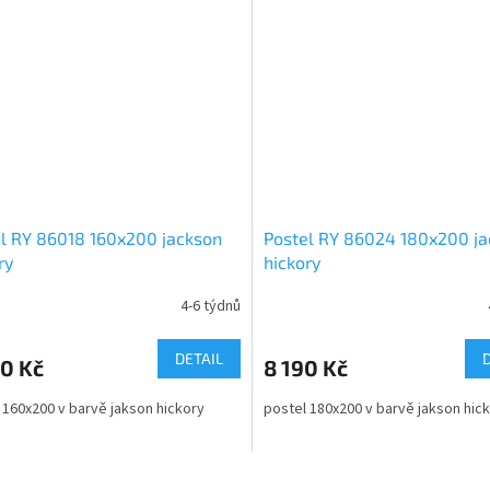
l RY 86018 160x200 jackson
Postel RY 86024 180x200 j
ry
hickory
4-6 týdnů
DETAIL
0 Kč
8 190 Kč
 160x200 v barvě jakson hickory
postel 180x200 v barvě jakson hic
O