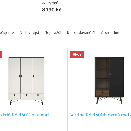
4-6 týdnů
8 190 Kč
učujeme
Nejlevnější
Nejdražší
Nejprodávanější
Abecedně
Akce
 skříň RY 86011 bílá mat
Vitrína RY 86008 černá mat