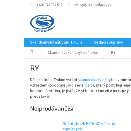
Přejít
+420 774 777 512
eshop@eurosedacky.cz
na
obsah
Skandinávský nábytek Tvilum
Sedací soupravy
Domů
Skandinávský nábytek Tvilum
RY
RY
Dánská firma Tvilum vyrábí
skandinávský nábytek
v
mini
vzhledem (podobně jako série
Oslo
), který podtrhují ne
komodu
či
vitrínu
, je jisté, že si tento
cenově dostupný
představám.
Nejprodávanější
Noční stolek RY 86014 černý
mat/ořech