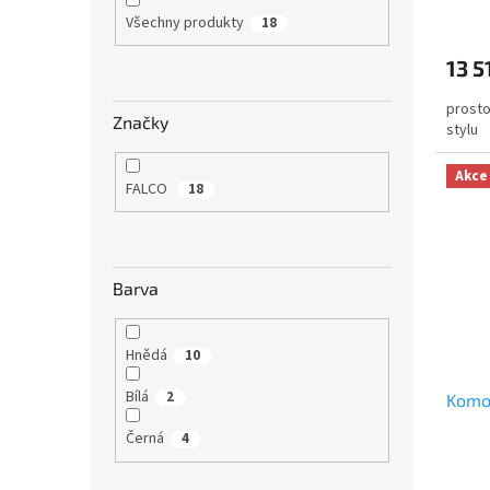
ů
Všechny produkty
18
13 5
prosto
Značky
stylu
Akce
FALCO
18
Barva
Hnědá
10
Bílá
2
Komo
Černá
4