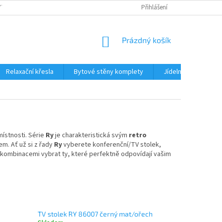
TKU NA SPLÁTKY
REKLAMACE
BLOG
Přihlášení
PODMÍNKY OCHRANY OS
NÁKUPNÍ
Prázdný košík
KOŠÍK
Relaxační křesla
Bytové stěny komplety
Jídelní sety
J
ístnosti. Série
Ry
je charakteristická svým
retro
m. Ať už si z řady
Ry
vyberete
konferenční/TV stolek,
 kombinacemi vybrat ty, které perfektně odpovídají vašim
TV stolek RY 86007 černý mat/ořech