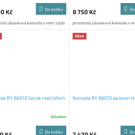
Do košíku
Do
00 Kč
8 750 Kč
rná zásuvková komoda v retro stylu
prostorná zásuvková komoda v ret
Akce
da RY 86013 černá mat/ořech
Komoda RY 86013 jackson hi
Skladem
Do košíku
Do
0 Kč
7 470 Kč