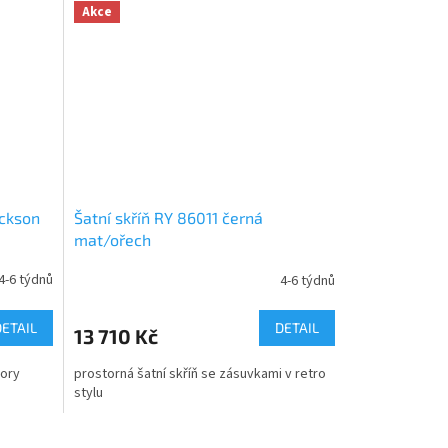
Akce
ackson
Šatní skříň RY 86011 černá
mat/ořech
4-6 týdnů
4-6 týdnů
DETAIL
DETAIL
13 710 Kč
kory
prostorná šatní skříň se zásuvkami v retro
stylu