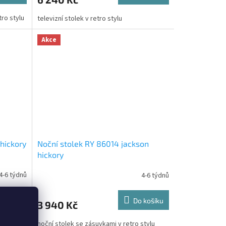
ro stylu
televizní stolek v retro stylu
Akce
 hickory
Noční stolek RY 86014 jackson
hickory
4-6 týdnů
4-6 týdnů
DETAIL
Do košíku
3 940 Kč
 v retro
noční stolek se zásuvkami v retro stylu