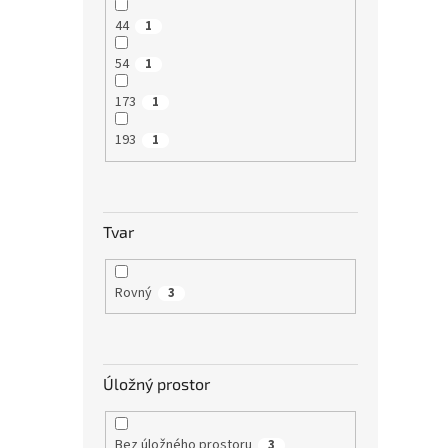
44
1
54
1
173
1
193
1
Tvar
Rovný
3
Úložný prostor
Bez úložného prostoru
3