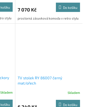
 košíku
Do košíku
7 070 Kč
ro stylu
prostorná zásuvková komoda v retro stylu
ckory
TV stolek RY 86007 černý
mat/ořech
Skladem
Skladem
 košíku
Do košíku
6 240 Kč