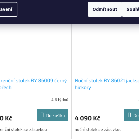
stylu
avení
Odmítnout
Souh
renční stolek RY 86009 černý
Noční stolek RY 86021 jacks
ořech
hickory
4-6 týdnů
Do košíku
Do
0 Kč
4 090 Kč
enční stolek se zásuvkou
noční stolek se zásuvkou