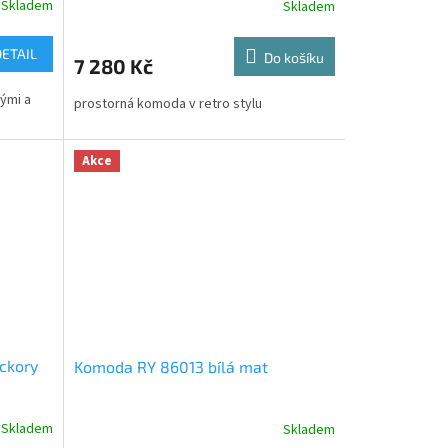
Skladem
Skladem
DETAIL
Do košíku
7 280 Kč
nými a
prostorná komoda v retro stylu
Akce
ckory
Komoda RY 86013 bílá mat
Skladem
Skladem