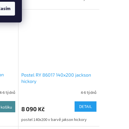
lasím
on
Postel RY 86017 140x200 jackson
hickory
4-6 týdnů
4-6 týdnů
DETAIL
 košíku
8 090 Kč
postel 140x200 v barvě jakson hickory