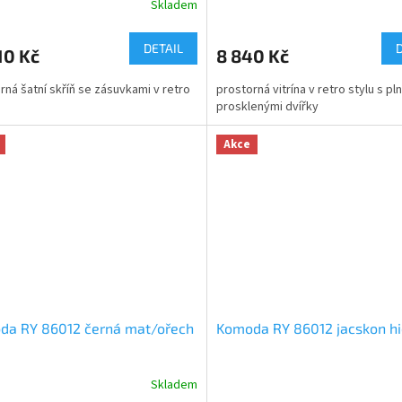
Skladem
DETAIL
10 Kč
8 840 Kč
rná šatní skříň se zásuvkami v retro
prostorná vitrína v retro stylu s pl
prosklenými dvířky
Akce
da RY 86012 černá mat/ořech
Komoda RY 86012 jacskon hi
Skladem