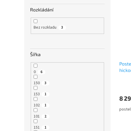
Rozkládání
Bez rozkladu
3
Šířka
Poste
hicko
0
6
150
3
153
1
8 29
102
1
postel
101
2
151
1