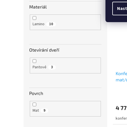
Materiál
Nast
Akce
Lamino
10
Otevírání dveří
Pantové
3
Konfe
mat/
Povrch
4 77
Mat
9
konfer