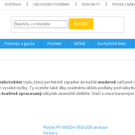
DOPRAVA
OBCHODNÍ PODMÍNKY
KONTAKTY
PRODEJ NÁBY
HLEDAT
Pohovky a gauče
Postele
Skříně
Kuchyňské linky
malistickém
stylu, který perfektně zapadne do každé
moderně
zařízené m
jen vysoké nožky. Ty oceníte také díky snadnému úklidu podlahy pod nábytke
a
kvalitně zpracovaný
nábytek okamžitě oblíbíte. Stačí si mezi barevnými
Postel RY 86024 180x200 jackson
hickory