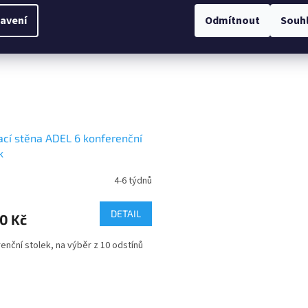
avení
Odmítnout
Souh
cí stěna ADEL 6 konferenční
k
4-6 týdnů
DETAIL
0 Kč
enční stolek, na výběr z 10 odstínů
O
v