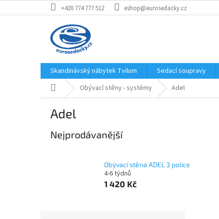
Přejít
+420 774 777 512
eshop@eurosedacky.cz
na
obsah
Skandinávský nábytek Tvilum
Sedací soupravy
Domů
Obývací stěny - systémy
Adel
Adel
Nejprodávanější
Obývací stěna ADEL 3 police
4-6 týdnů
1 420 Kč
P
Ř