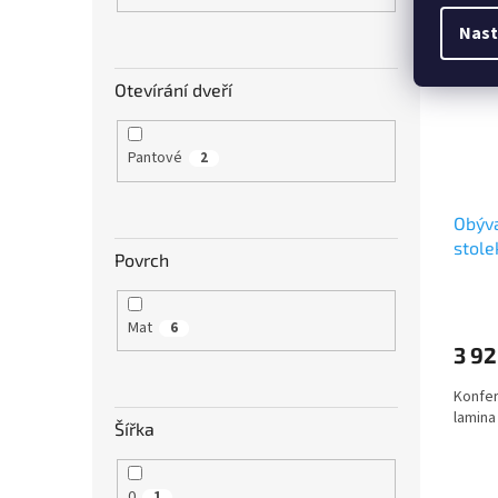
Nast
Otevírání dveří
Pantové
2
Obýva
stole
Povrch
Mat
6
3 92
Konfer
lamina
Šířka
0
1