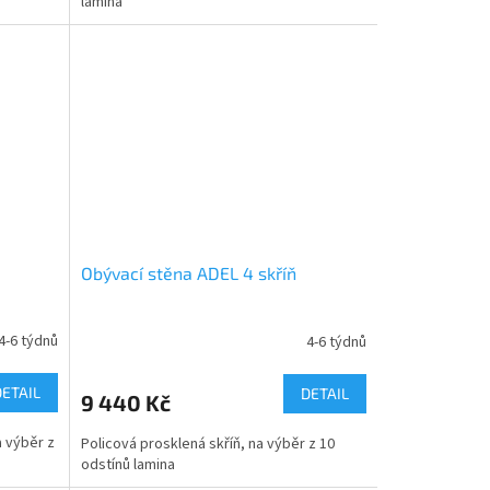
lamina
Obývací stěna ADEL 4 skříň
4-6 týdnů
4-6 týdnů
DETAIL
DETAIL
9 440 Kč
a výběr z
Policová prosklená skříň, na výběr z 10
odstínů lamina