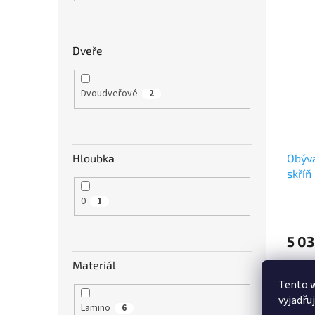
Dveře
Dvoudveřové
2
Hloubka
Obýva
skříň
0
1
5 03
Materiál
Polico
výběr 
Tento 
vyjadřu
Lamino
6