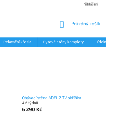
TKU NA SPLÁTKY
REKLAMACE
BLOG
Přihlášení
PODMÍNKY OCHRANY OS
NÁKUPNÍ
Prázdný košík
KOŠÍK
Relaxační křesla
Bytové stěny komplety
Jídelní sety
J
Obývací stěna ADEL 2 TV skříňka
4-6 týdnů
6 290 Kč