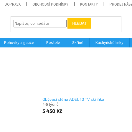
DOPRAVA
OBCHODNÍ PODMÍNKY
KONTAKTY
PRODEJ NÁBY
HLEDAT
Pohovky a gauče
Postele
Skříně
Kuchyňské linky
Obývací stěna ADEL 10 TV skříňka
4-6 týdnů
5 450 Kč