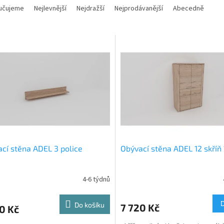
učujeme
Nejlevnější
Nejdražší
Nejprodávanější
Abecedně
cí stěna ADEL 3 police
Obývací stěna ADEL 12 skříň 
4-6 týdnů
Do košíku
7 720 Kč
0 Kč