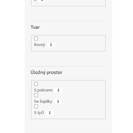
Tvar
Rovný
2
Úložný prostor
S policemi
2
Se šuplíky
1
S tyčí
1