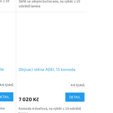
ěr z 10
Skříň se silnými bočnicemi, na výběr z 10
odstínů lamina
da
Obývací stěna ADEL 13 komoda
4-6 týdnů
4-6 týdnů
DETAIL
DETAIL
7 020 Kč
ina
Komoda 4 dveřová, na výběr z 10 odstínů