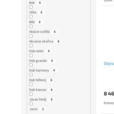
výběr 
Buk
6
Olše
6
Bílá
6
Akácie světlá
6
Akcácie skořice
6
Dub natur
6
Dub grande
4
Obýv
Dub harmony
4
Dub bělený
6
Dub kansas
6
8 4
Jasan šedý
6
Komoda
Javor
2