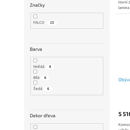
Horní 
Značky
lamina
FALCO
13
Barva
Hnědá
6
Bílá
6
Obýv
Šedá
6
5 51
Dekor dřeva
Komoda