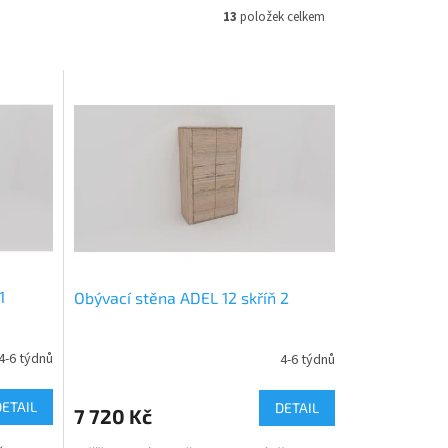
13
položek celkem
1
Obývací stěna ADEL 12 skříň 2
4-6 týdnů
4-6 týdnů
DETAIL
DETAIL
7 720 Kč