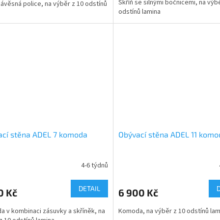
Skříň se silnými bočnicemi, na výb
závěsná police, na výběr z 10 odstínů
odstínů lamina
ací stěna ADEL 7 komoda
Obývací stěna ADEL 11 komo
4-6 týdnů
DETAIL
0 Kč
6 900 Kč
 v kombinaci zásuvky a skříněk, na
Komoda, na výběr z 10 odstínů lam