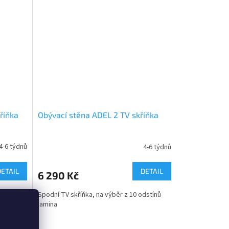
říňka
Obývací stěna ADEL 2 TV skříňka
4-6 týdnů
4-6 týdnů
DETAIL
DETAIL
6 290 Kč
dstínů
Spodní TV skříňka, na výběr z 10 odstínů
lamina