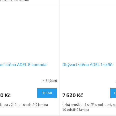
z 10 odstínů lamina
ací stěna ADEL 8 komoda
Obývací stěna ADEL 1 skříň
4-6 týdnů
DETAIL
60 Kč
7 620 Kč
, na výběr z 10 odstínů lamina
Úzká prosklená skříň s policemi, n
10 odstínů lamina