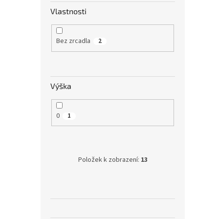
Vlastnosti
Bez zrcadla
2
Výška
0
1
Položek k zobrazení:
13