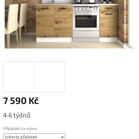
7 590 Kč
Měrná
4-6 týdnů
cena:
Příplatek za výnos