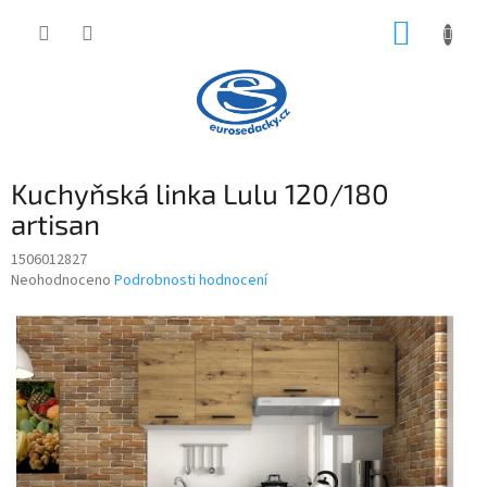
Přejít
NÁKUP
na
obsah
KOŠÍK
Kuchyňská linka Lulu 120/180
artisan
1506012827
Průměrné
Neohodnoceno
Podrobnosti hodnocení
hodnocení
produktu
je
0,0
z
5
hvězdiček.