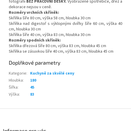
fotografii
BEZ PRACOVNÍ DESKY.
Vyobrazené spotřebiče, dřez a
dekorace nejsou v ceně.
Rozměry vrchních skříněk:
Skříňka šíře 80 cm, výška 58 cm, hloubka 30 cm
Skříňka nad digestoř s výklopnými dvířky šíře 60 cm, výška 40
cm, hloubka 30 cm
Skříňka šíře 40 cm, výška 83 cm, hloubka 30 cm
Rozměry spodních skříněk:
Skříňka dřezová šíře 80 cm, výška 83 cm, hloubka 45 cm
Skříňka se zásuvkou šíře 40 cm, výška 83 cm, hloubka 45 cm
Doplňkové parametry
Kategorie
:
Kuchyně za skvělé ceny
Hloubka
:
180
Šířka
:
45
Výška
:
83
Z
á
p
a
Informace pro vás