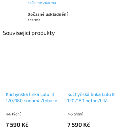
zašleme zdarma
Dočasné uskladnění
zdarma
Související produkty
Kuchyňská linka Lulu III
Kuchyňská linka Lulu III
120/180 sonoma/tobaco
120/180 beton/bílá
4-6 týdnů
4-6 týdnů
7 590 Kč
7 590 Kč