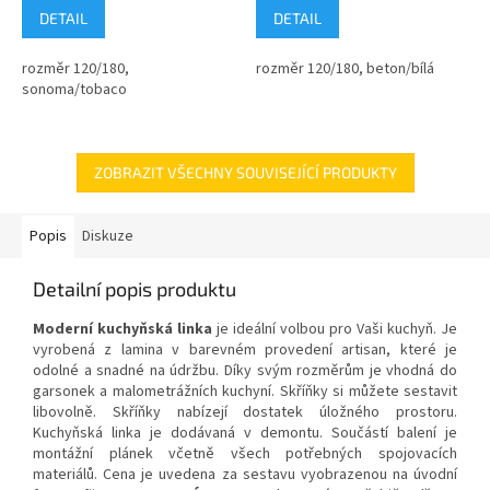
DETAIL
DETAIL
rozměr 120/180,
rozměr 120/180, beton/bílá
sonoma/tobaco
ZOBRAZIT VŠECHNY SOUVISEJÍCÍ PRODUKTY
Popis
Diskuze
Detailní popis produktu
Moderní kuchyňská linka
je ideální volbou pro Vaši kuchyň. Je
vyrobená z lamina v barevném provedení artisan, které je
odolné a snadné na údržbu. Díky svým rozměrům je vhodná do
garsonek a malometrážních kuchyní. Skříňky si můžete sestavit
libovolně. Skříňky nabízejí dostatek úložného prostoru.
Kuchyňská linka je dodávaná v demontu. Součástí balení je
montážní plánek včetně všech potřebných spojovacích
materiálů. Cena je uvedena za sestavu vyobrazenou na úvodní