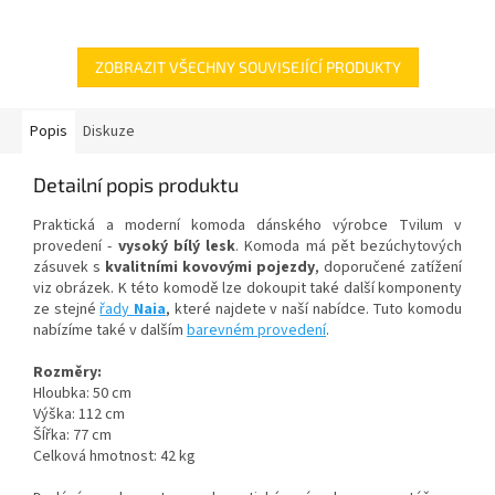
ZOBRAZIT VŠECHNY SOUVISEJÍCÍ PRODUKTY
Popis
Diskuze
Detailní popis produktu
Praktická a moderní komoda dánského výrobce Tvilum v
provedení -
vysoký bílý lesk
. Komoda má pět bezúchytových
zásuvek s
kvalitními kovovými pojezdy
, doporučené zatížení
viz obrázek. K této komodě lze dokoupit také další komponenty
ze stejné
řady
Naia
, které najdete v naší nabídce. Tuto komodu
nabízíme také v dalším
barevném provedení
.
Rozměry:
Hloubka: 50 cm
Výška: 112 cm
ŠÍřka: 77 cm
Celková hmotnost: 42 kg