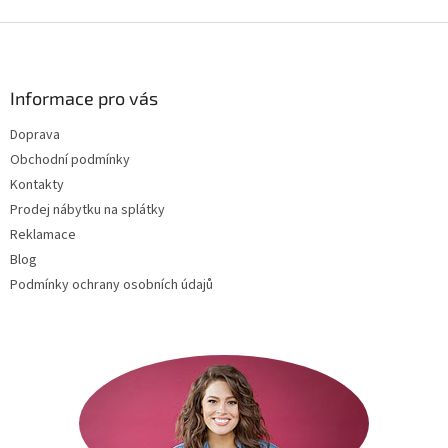
Z
á
p
a
Informace pro vás
t
Doprava
í
Obchodní podmínky
Kontakty
Prodej nábytku na splátky
Reklamace
Blog
Podmínky ochrany osobních údajů