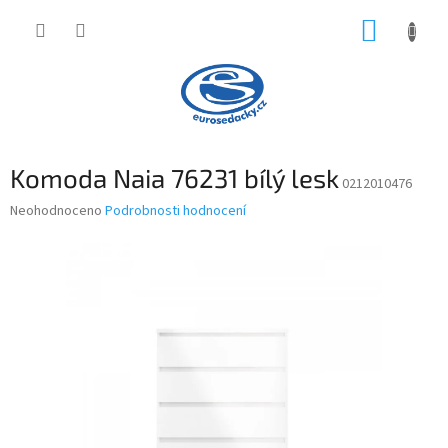
Přejít
NÁKUP
na
obsah
KOŠÍK
Komoda Naia 76231 bílý lesk
0212010476
Průměrné
Neohodnoceno
Podrobnosti hodnocení
hodnocení
produktu
je
0,0
z
5
hvězdiček.