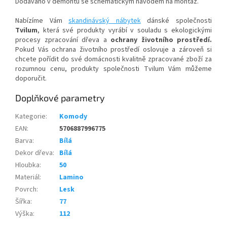
Dodáváno v demontu se schematickým návodem na montáž.
Nabízíme Vám
skandinávský nábytek
dánské společnosti
Tvilum
, která své produkty vyrábí v souladu s ekologickými
procesy zpracování dřeva a
ochrany životního prostředí.
Pokud Vás ochrana životního prostředí oslovuje a zároveň si
chcete pořídit do své domácnosti kvalitně zpracované zboží za
rozumnou cenu, produkty společnosti Tvilum Vám můžeme
doporučit.
Doplňkové parametry
Kategorie
:
Komody
EAN
:
5706887996775
Barva
:
Bílá
Dekor dřeva
:
Bílá
Hloubka
:
50
Materiál
:
Lamino
Povrch
:
Lesk
Šířka
:
77
Výška
:
112