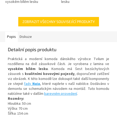
vysokém bílém lesku
lesku
ZOBRAZIT VŠECHNY SOUVISEJÍCÍ PRODUKTY
Popis
Diskuze
Detailní popis produktu
Praktická a moderní komoda dánského výrobce Tvilum je
rozdělena na dvě zásuvkové části. Je vyrobena z lamina ve
vysokém bílém lesku
. Komoda má šest bezúchytových
zásuvek s
kvalitními kovovými pojezdy
, doporučené zatížení
viz obrázek. K této komodě lze dokoupit také další komponenty
ze stejné
řady
Naia
, které najdete v naší nabídce. Dodáváno v
demontu se schematickým návodem na montáž. Tuto komodu
nabízíme také v dalším
barevném provedení
.
Rozměry:
Hloubka: 50 cm
Výška: 70 cm
ŠÍřka: 154 cm