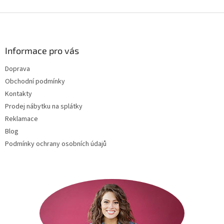
Z
á
p
a
Informace pro vás
t
Doprava
í
Obchodní podmínky
Kontakty
Prodej nábytku na splátky
Reklamace
Blog
Podmínky ochrany osobních údajů