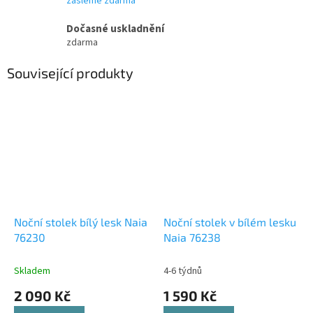
zašleme zdarma
Dočasné uskladnění
zdarma
Související produkty
Noční stolek bílý lesk Naia
Noční stolek v bílém lesku
76230
Naia 76238
Skladem
4-6 týdnů
2 090 Kč
1 590 Kč