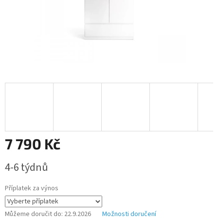
7 790 Kč
Měrná
4-6 týdnů
cena:
Příplatek za výnos
Můžeme doručit do:
22.9.2026
Možnosti doručení