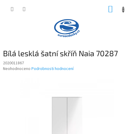
Přejít
NÁKUP
na
obsah
KOŠÍK
Bílá lesklá šatní skříň Naia 70287
2020011867
Průměrné
Neohodnoceno
Podrobnosti hodnocení
hodnocení
produktu
je
0,0
z
5
hvězdiček.