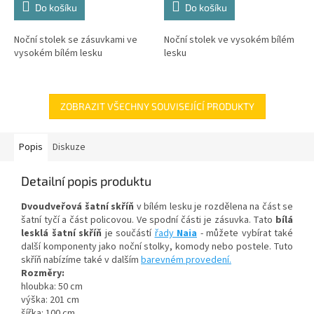
Do košíku
Do košíku
Noční stolek se zásuvkami ve
Noční stolek ve vysokém bílém
vysokém bílém lesku
lesku
ZOBRAZIT VŠECHNY SOUVISEJÍCÍ PRODUKTY
Popis
Diskuze
Detailní popis produktu
Dvoudveřová šatní skříň
v bílém lesku je rozdělena na část se
šatní tyčí a část policovou. Ve spodní části je zásuvka. Tato
bílá
lesklá šatní skříň
je součástí
řady
Naia
- můžete vybírat také
další komponenty jako noční stolky, komody nebo postele. Tuto
skříň nabízíme také v dalším
barevném provedení.
Rozměry:
hloubka: 50 cm
výška: 201 cm
šířka: 100 cm