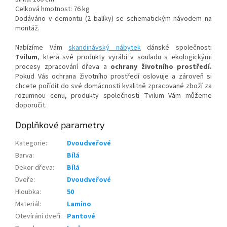
Celková hmotnost: 76 kg
Dodáváno v demontu (2 balíky) se schematickým návodem na
montáž.
Nabízíme Vám
skandinávský nábytek
dánské společnosti
Tvilum
, která své produkty vyrábí v souladu s ekologickými
procesy zpracování dřeva a
ochrany životního prostředí.
Pokud Vás ochrana životního prostředí oslovuje a zároveň si
chcete pořídit do své domácnosti kvalitně zpracované zboží za
rozumnou cenu, produkty společnosti Tvilum Vám můžeme
doporučit.
Doplňkové parametry
Kategorie
:
Dvoudveřové
Barva
:
Bílá
Dekor dřeva
:
Bílá
Dveře
:
Dvoudveřové
Hloubka
:
50
Materiál
:
Lamino
Otevírání dveří
:
Pantové