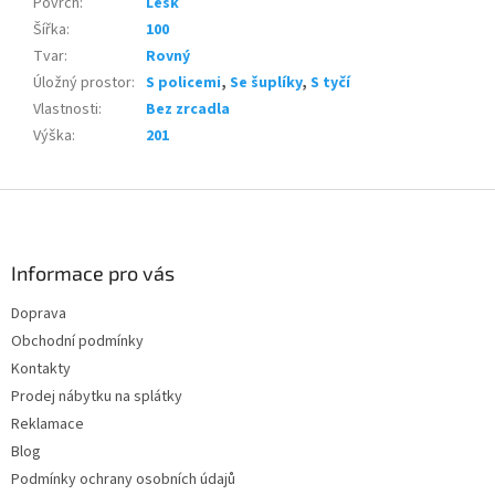
Povrch
:
Lesk
Šířka
:
100
Tvar
:
Rovný
Úložný prostor
:
S policemi
,
Se šuplíky
,
S tyčí
Vlastnosti
:
Bez zrcadla
Výška
:
201
Z
á
p
a
Informace pro vás
t
Doprava
í
Obchodní podmínky
Kontakty
Prodej nábytku na splátky
Reklamace
Blog
Podmínky ochrany osobních údajů