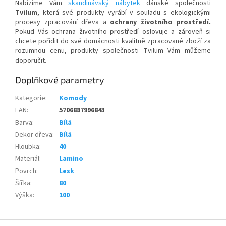
Nabízíme Vám
skandinávský nábytek
dánské společnosti
Tvilum
, která své produkty vyrábí v souladu s ekologickými
procesy zpracování dřeva a
ochrany životního prostředí.
Pokud Vás ochrana životního prostředí oslovuje a zároveň si
chcete pořídit do své domácnosti kvalitně zpracované zboží za
rozumnou cenu, produkty společnosti Tvilum Vám můžeme
doporučit.
Doplňkové parametry
Kategorie
:
Komody
EAN
:
5706887996843
Barva
:
Bílá
Dekor dřeva
:
Bílá
Hloubka
:
40
Materiál
:
Lamino
Povrch
:
Lesk
Šířka
:
80
Výška
:
100
Z