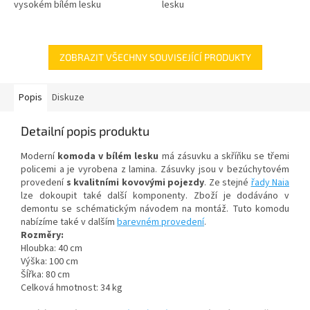
vysokém bílém lesku
lesku
ZOBRAZIT VŠECHNY SOUVISEJÍCÍ PRODUKTY
Popis
Diskuze
Detailní popis produktu
Moderní
komoda v bílém lesku
má zásuvku a skříňku se třemi
policemi a je vyrobena z lamina. Zásuvky jsou v bezúchytovém
provedení
s kvalitními kovovými pojezdy
. Ze stejné
řady Naia
lze dokoupit také další komponenty. Zboží je dodáváno v
demontu se schématickým návodem na montáž. Tuto komodu
nabízíme také v dalším
barevném provedení
.
Rozměry:
Hloubka: 40 cm
Výška: 100 cm
ŠÍřka: 80 cm
Celková hmotnost: 34 kg