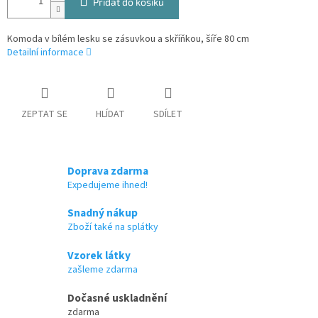
Přidat do košíku
Komoda v bílém lesku se zásuvkou a skříňkou, šíře 80 cm
Detailní informace
ZEPTAT SE
HLÍDAT
SDÍLET
Doprava zdarma
Expedujeme ihned!
Snadný nákup
Zboží také na splátky
Vzorek látky
zašleme zdarma
Dočasné uskladnění
zdarma