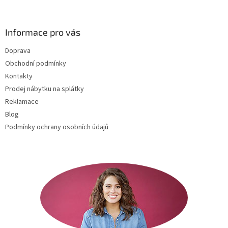
á
p
a
Informace pro vás
t
Doprava
í
Obchodní podmínky
Kontakty
Prodej nábytku na splátky
Reklamace
Blog
Podmínky ochrany osobních údajů