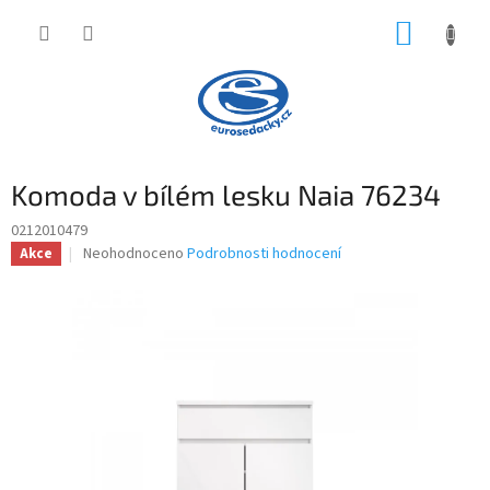
Přejít
NÁKUP
na
obsah
KOŠÍK
Komoda v bílém lesku Naia 76234
0212010479
Průměrné
Neohodnoceno
Podrobnosti hodnocení
Akce
hodnocení
produktu
je
0,0
z
5
hvězdiček.