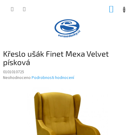
Přejít
NÁKUP
na
obsah
KOŠÍK
Křeslo ušák Finet Mexa Velvet
písková
0101010725
Průměrné
Neohodnoceno
Podrobnosti hodnocení
hodnocení
produktu
je
0,0
z
5
hvězdiček.