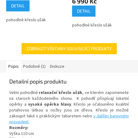
6 990 Kč
je
DETAIL
5,0
DETAIL
z
pohodlné křeslo ušák
5
pohodlné křeslo ušák
hvězdiček.
ZOBRAZIT VŠECHNY SOUVISEJÍCÍ PRODUKTY
Popis
Podobné (1)
Diskuze
Detailní popis produktu
Velmi pohodlné
relaxační křeslo ušák
, ve kterém zapomenete
na starosti každodenního shonu. K pohodlí přispívají loketní
opěrky a
vysoká opěrka hlavy
. Křeslo je očalouněno kvalitní
potahovou látkou
a nožky jsou ze dřeva.
Křeslo je možné
zakoupit také s praktickým taburetem nebo
v dalším barevném
provedení.
Rozměry:
Výška 110 cm