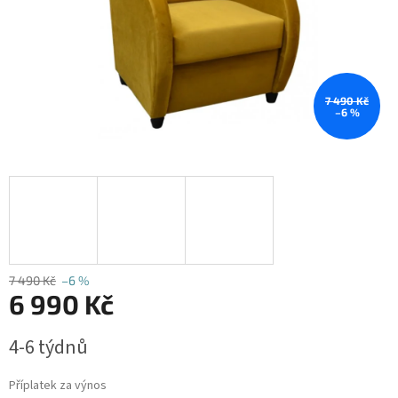
7 490 Kč
–6 %
7 490 Kč
–6 %
6 990 Kč
Měrná
4-6 týdnů
cena:
Příplatek za výnos