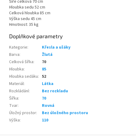
Šíře celková 70 cm
Hloubka sedu 52 cm
Celková hloubka 85 cm
Výška sedu 45 cm
Hmotnost: 35 kg
Doplňkové parametry
Kategorie
:
Křesla a ušáky
Barva
:
Žlutá
Celková šířka
:
70
Hloubka
:
85
Hloubka sedáku
:
52
Materiál
:
Látka
Rozkládání
:
Bez rozkladu
Šířka
:
70
Tvar
:
Rovná
Úložný prostor
:
Bez úložného prostoru
Výška
:
110