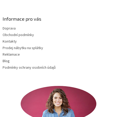
Z
á
p
a
Informace pro vás
t
Doprava
í
Obchodní podmínky
Kontakty
Prodej nábytku na splátky
Reklamace
Blog
Podmínky ochrany osobních údajů