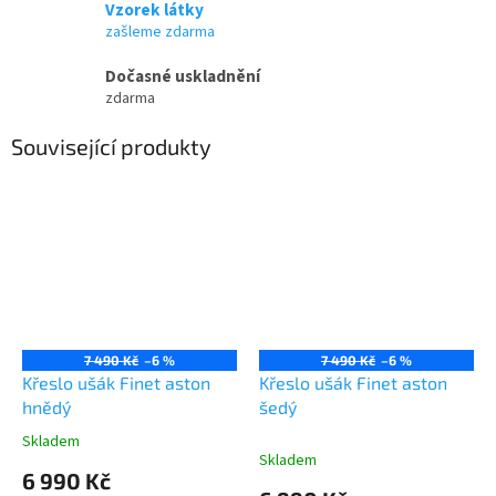
Vzorek látky
zašleme zdarma
Dočasné uskladnění
zdarma
Související produkty
7 490 Kč
–6 %
7 490 Kč
–6 %
Křeslo ušák Finet aston
Křeslo ušák Finet aston
hnědý
šedý
Skladem
Průměrné
Skladem
hodnocení
6 990 Kč
produktu