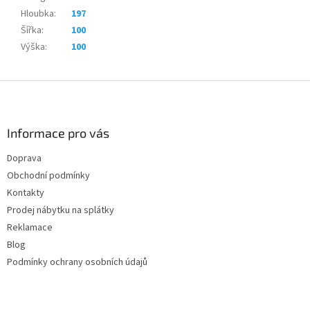
Hloubka
:
197
Šířka
:
100
Výška
:
100
Z
á
p
a
Informace pro vás
t
Doprava
í
Obchodní podmínky
Kontakty
Prodej nábytku na splátky
Reklamace
Blog
Podmínky ochrany osobních údajů