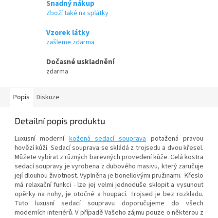
Snadný nákup
Zboží také na splátky
Vzorek látky
zašleme zdarma
Dočasné uskladnění
zdarma
Popis
Diskuze
Detailní popis produktu
Luxusní moderní
kožená sedací souprava
potažená pravou
hovězí kůží. Sedací souprava se skládá z trojsedu a dvou křesel.
Můžete vybírat z různých barevných provedení kůže. Celá kostra
sedací soupravy je vyrobena z dubového masivu, který zaručuje
její dlouhou životnost. Vyplněna je bonellovými pružinami. Křeslo
má relaxační funkci - lze jej velmi jednoduše sklopit a vysunout
opěrky na nohy, je otočné a houpací. Trojsed je bez rozkladu.
Tuto luxusní sedací soupravu doporučujeme do všech
moderních interiérů. V případě Vašeho zájmu pouze o některou z