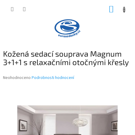
Přejít
NÁKUP
na
obsah
KOŠÍK
Kožená sedací souprava Magnum
3+1+1 s relaxačními otočnými křesly
Průměrné
Neohodnoceno
Podrobnosti hodnocení
hodnocení
produktu
je
0,0
z
5
hvězdiček.