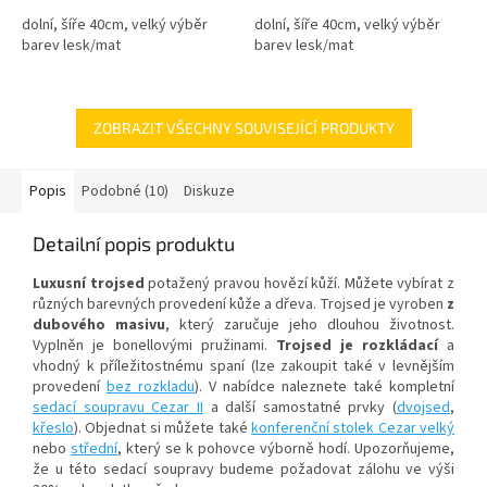
dolní, šíře 40cm, velký výběr
dolní, šíře 40cm, velký výběr
barev lesk/mat
barev lesk/mat
ZOBRAZIT VŠECHNY SOUVISEJÍCÍ PRODUKTY
Popis
Podobné (10)
Diskuze
Detailní popis produktu
Luxusní trojsed
potažený pravou hovězí kůží. Můžete vybírat z
různých barevných provedení kůže a dřeva. Trojsed je vyroben
z
dubového masivu
, který zaručuje jeho dlouhou životnost.
Vyplněn je bonellovými pružinami.
Trojsed je rozkládací
a
vhodný k příležitostnému spaní (lze zakoupit také v levnějším
provedení
bez rozkladu
). V nabídce naleznete také kompletní
sedací soupravu Cezar II
a další samostatné prvky (
dvojsed
,
křeslo
). Objednat si můžete také
konferenční stolek Cezar velký
nebo
střední
, který se k pohovce výborně hodí. Upozorňujeme,
že u této sedací soupravy budeme požadovat zálohu ve výši