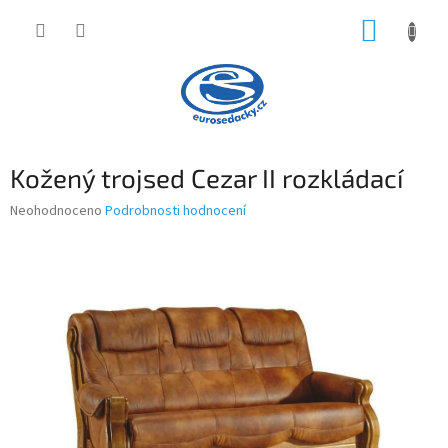
Přejít
NÁKUP
na
obsah
KOŠÍK
Kožený trojsed Cezar II rozkládací
Průměrné
Neohodnoceno
Podrobnosti hodnocení
hodnocení
produktu
je
0,0
z
5
hvězdiček.