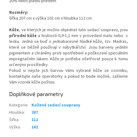
20% nebo platbu předem.
Rozměry:
šířka 207 cm x výška 102 cm x hloubka 112 cm
Kůže
, ve kterých je možno objednat tuto sedací soupravu, jsou
přírodní kůže
a hrubosti 0,9-1,1 mm v provedení matu nebo v
lesku. Jedná se buď o jednabarevné hladké kůže, tzv. Madras,
které se běžně používají v nábytkářství. Jsou barveny jedním
pigmentem a chráněny proti opotřebení a poškození speciálním
impregnačním lakem. Kůže je potřeba ošetřovat pouze k tomu
určenými prostředky.
Pokud si nejste jisti barvou Vámi vybrané kůže ze vzorníku,
kontaktujte naše operátorky a pokud to bude možné, zašleme
Vám vzorek kůže poštou.
Doplňkové parametry
Kategorie
:
Kožené sedací soupravy
Hloubka
:
207
Šířka
:
112
Výška
:
102