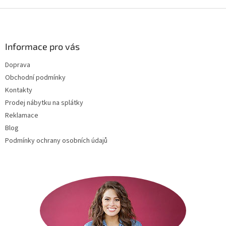
Z
á
p
a
Informace pro vás
t
Doprava
í
Obchodní podmínky
Kontakty
Prodej nábytku na splátky
Reklamace
Blog
Podmínky ochrany osobních údajů