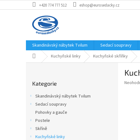
Přejít
+420 774 777 512
eshop@eurosedacky.cz
na
obsah
Skandinávský nábytek Tvilum
Sedací soupravy
Domů
Kuchyňské linky
Kuchyňské skříňky
P
Kuch
o
Přeskočit
s
Průměr
Neohod
Kategorie
kategorie
t
hodnoce
r
produkt
Skandinávský nábytek Tvilum
a
je
Sedací soupravy
0,0
n
z
Pohovky a gauče
n
5
í
Postele
hvězdič
p
Skříně
a
Kuchyňské linky