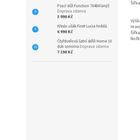
Šířk
Psací stůl Function 70484 lanýž
Doprava zdarma
3 990 Kč
Výšk
Křeslo ušák Finet Lucia hnědá
Hrany
6 990 Kč
Šířk
Nožk
Čtyřdveřová šatní skříň Home 10
dub sonoma
Doprava zdarma
7 190 Kč