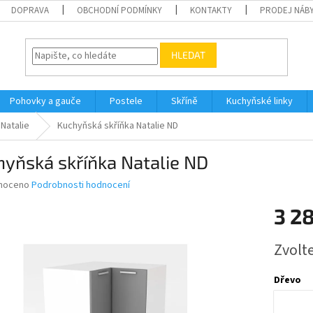
DOPRAVA
OBCHODNÍ PODMÍNKY
KONTAKTY
PRODEJ NÁBY
HLEDAT
Pohovky a gauče
Postele
Skříně
Kuchyňské linky
Natalie
Kuchyňská skříňka Natalie ND
yňská skříňka Natalie ND
né
noceno
Podrobnosti hodnocení
ní
3 2
u
Měrná
Zvolt
cena:
ek.
Dřevo