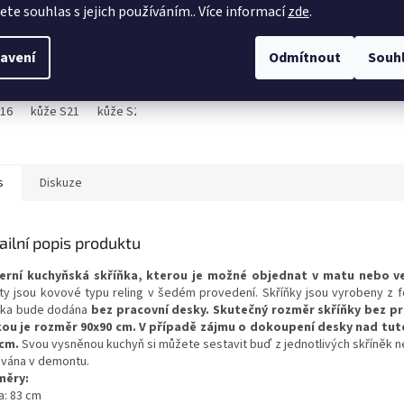
DETAIL
jete souhlas s jejich používáním.. Více informací
zde
.
 trojsed Cezar II v
avení
Odmítnout
Souh
ení pravé kůže,
dací
S16
kůže S21
kůže S22
kůže S27
kůže S35
kůže S38
kůže S
s
Diskuze
ailní popis produktu
rní kuchyňská skříňka, kterou je možné objednat v matu nebo v
ty jsou kovové typu reling v šedém provedení. Skříňky jsou vyrobeny z f
ňka bude dodána
bez pracovní desky.
Skutečný rozměr skříňky bez pra
ou je rozměr 90x90 cm. V případě zájmu o dokoupení desky nad tut
 cm
.
Svou vysněnou kuchyň si můžete sestavit buď z jednotlivých skříněk n
vána v demontu.
měry:
a: 83 cm