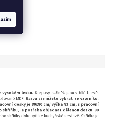
lasím
39
kůže S41
kůže S42
kůže S43
kůže S45
kůže S46
kůže S4
e vysokém lesku.
Korpusy skříněk jsou v bílé barvě.
oliované MDF.
Barvu si můžete vybrat ze vzorníku.
covní desky je 80x80 cm/ výška 83 cm, s pracovní
o skříňku, je potřeba objednat dělenou desku 90
ebo skříňky dokoupit ke kuchyňské sestavě. Skříňka je