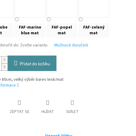
kobe
FAF-marine
FAF-popel
FAF-zelený
t
blue mat
mat
mat
oručit do:
Zvolte variantu
Možnosti doručení
Přidat do košíku
ře 80cm, velký výběr barev lesk/mat
informace
ZEPTAT SE
HLÍDAT
SDÍLET
Vzorek látky