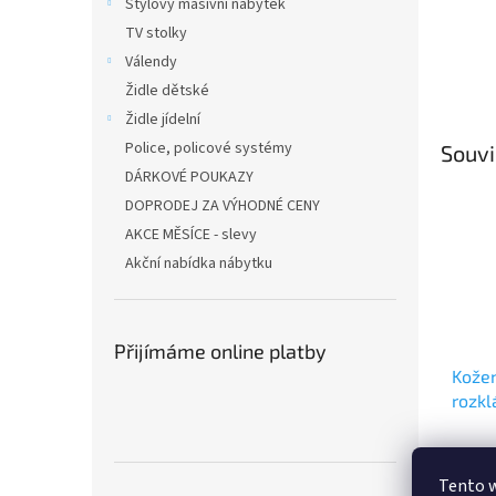
Stylový masivní nábytek
TV stolky
Válendy
Židle dětské
Židle jídelní
Police, policové systémy
Souvi
DÁRKOVÉ POUKAZY
DOPRODEJ ZA VÝHODNÉ CENY
AKCE MĚSÍCE - slevy
Akční nabídka nábytku
Přijímáme online platby
Kožen
rozkl
Tento 
44 