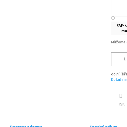
FAF-
ma
Můžeme d
dolní, ší
Detailní 
TISK
Doprava zdarma
Snadný nákup