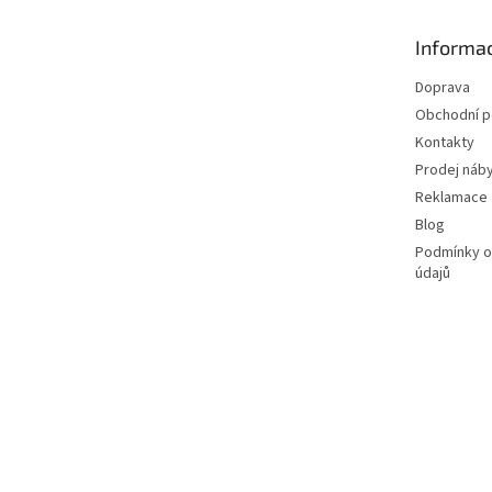
a
t
Informac
í
Doprava
Obchodní 
Kontakty
Prodej náby
Reklamace
Blog
Podmínky o
údajů