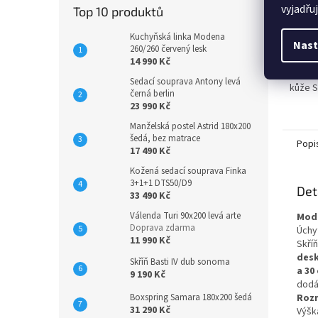
vyjadřu
Top 10 produktů
Luxusní
Kuchyňská linka Modena
Nast
proved
260/260 červený lesk
rozklá
14 990 Kč
Sedací souprava Antony levá
kůže 
černá berlin
23 990 Kč
Manželská postel Astrid 180x200
šedá, bez matrace
Popi
17 490 Kč
Kožená sedací souprava Finka
3+1+1 DTS50/D9
Det
33 490 Kč
Válenda Turi 90x200 levá arte
Mode
Doprava zdarma
Úchy
11 990 Kč
Skří
desk
Skříň Basti IV dub sonoma
a 30
9 190 Kč
dodá
Roz
Boxspring Samara 180x200 šedá
31 290 Kč
Výšk