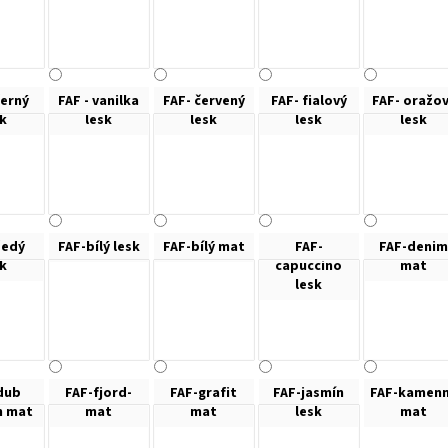
černý
FAF - vanilka
FAF- červený
FAF- fialový
FAF- oražo
sk
lesk
lesk
lesk
lesk
šedý
FAF-bílý lesk
FAF-bílý mat
FAF-
FAF-denim
sk
capuccino
mat
lesk
dub
FAF-fjord-
FAF-grafit
FAF-jasmín
FAF-kamen
n mat
mat
mat
lesk
mat