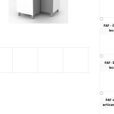
FAF - 
le
FAF- 
le
FAF-
artisa