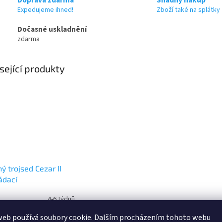
Expedujeme ihned!
Zboží také na splátky
Dočasné uskladnění
zdarma
sející produkty
ý trojsed Cezar II
ádací
4-6 týdnů
web používá soubory cookie. Dalším procházením tohoto webu
690 Kč