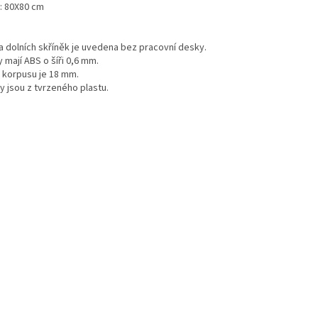
a: 80X80 cm
a dolních skříněk je uvedena bez pracovní desky.
 mají ABS o šíři 0,6 mm.
a korpusu je 18 mm.
y jsou z tvrzeného plastu.