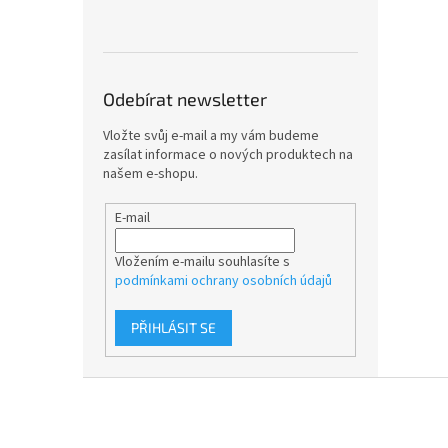
Odebírat newsletter
Vložte svůj e-mail a my vám budeme
zasílat informace o nových produktech na
našem e-shopu.
E-mail
Vložením e-mailu souhlasíte s
podmínkami ochrany osobních údajů
PŘIHLÁSIT SE
Z
á
p