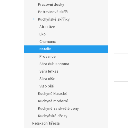
n
Pracovní desky
e
Potravinová skříň
l
Kuchyňské skříňky
Atractive
Eko
Chamonix
Natalie
Provance
Sára dub sonoma
Sára lefkas
Sára olše
Vigo bílá
Kuchyně klasické
Kuchyně moderní
Kuchyně za skvělé ceny
Kuchyňské dřezy
Relaxační křesla