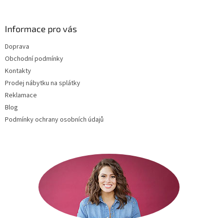
á
p
a
Informace pro vás
t
Doprava
í
Obchodní podmínky
Kontakty
Prodej nábytku na splátky
Reklamace
Blog
Podmínky ochrany osobních údajů