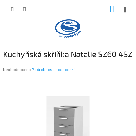
Přejít
NÁKUP
na
obsah
KOŠÍK
Kuchyňská skříňka Natalie SZ60 4SZ
Průměrné
Neohodnoceno
Podrobnosti hodnocení
hodnocení
produktu
je
0,0
z
5
hvězdiček.