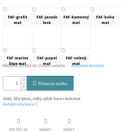
FAF-grafit
FAF-jasmín
FAF-kamenný
FAF-kobe
mat
lesk
mat
mat
FAF-marine
FAF-popel
FAF-zelený
blue mat
mat
mat
Můžeme doručit do:
Zvolte variantu
Možnosti doručení
Přidat do košíku
dolní, šíře 60cm, velký výběr barev lesk/mat
Detailní informace
ZEPTAT SE
HLÍDAT
SDÍLET