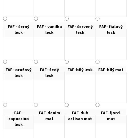
FAF - černý
FAF - vanilka
FAF- červený
FAF- fialový
lesk
lesk
lesk
lesk
FAF- oražový
FAF- šedý
FAF-bílý lesk
FAF-bílý mat
lesk
lesk
FAF-
FAF-denim
FAF-dub
FAF-fjord-
capuccino
mat
artisan mat
mat
lesk