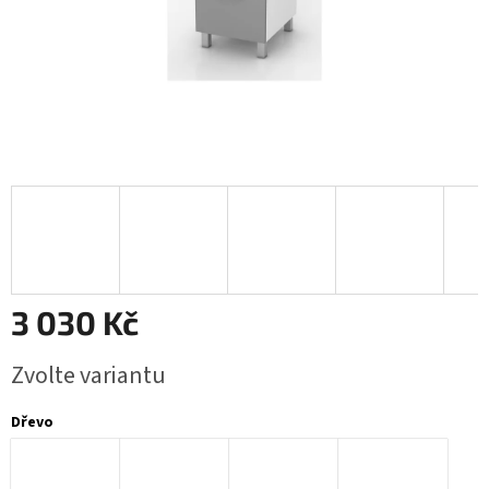
3 030 Kč
Měrná
Zvolte variantu
cena:
Dřevo