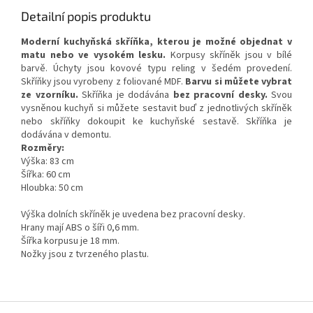
Detailní popis produktu
Moderní kuchyňská skříňka, kterou je možné objednat v
matu nebo ve vysokém lesku.
Korpusy skříněk jsou v bílé
barvě. Úchyty jsou kovové typu reling v šedém provedení.
Skříňky jsou vyrobeny z foliované MDF.
Barvu si můžete vybrat
ze vzorníku.
Skříňka je dodávána
bez pracovní desky.
Svou
vysněnou kuchyň si můžete sestavit buď z jednotlivých skříněk
nebo skříňky dokoupit ke kuchyňské sestavě. Skříňka je
dodávána v demontu.
Rozměry:
Výška: 83 cm
Šířka: 60 cm
Hloubka: 50 cm
Výška dolních skříněk je uvedena bez pracovní desky.
Hrany mají ABS o šíři 0,6 mm.
Šířka korpusu je 18 mm.
Nožky jsou z tvrzeného plastu.
Z