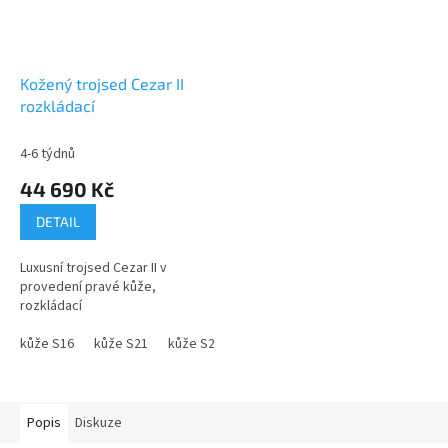
Kožený trojsed Cezar II
rozkládací
4-6 týdnů
44 690 Kč
DETAIL
Luxusní trojsed Cezar II v
provedení pravé kůže,
rozkládací
kůže S16
kůže S21
kůže S22
kůže S27
kůže S35
kůže S38
Popis
Diskuze