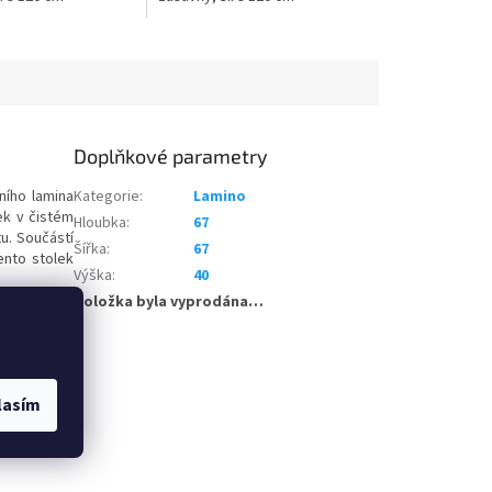
Doplňkové parametry
ního lamina
Kategorie
:
Lamino
ek v čistém
Hloubka
:
67
u. Součástí
Šířka
:
67
ento stolek
Výška
:
40
Položka byla vyprodána…
lasím