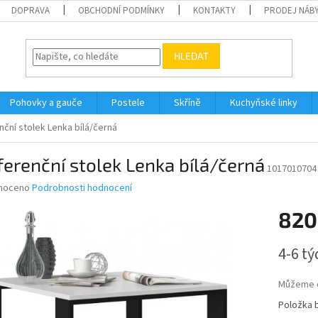
DOPRAVA
OBCHODNÍ PODMÍNKY
KONTAKTY
PRODEJ NÁBY
HLEDAT
Pohovky a gauče
Postele
Skříně
Kuchyňské linky
ční stolek Lenka bílá/černá
erenční stolek Lenka bílá/černá
1017010704
né
noceno
Podrobnosti hodnocení
ní
820
u
Měrná
4-6 t
cena:
ek.
Můžeme d
Položka 