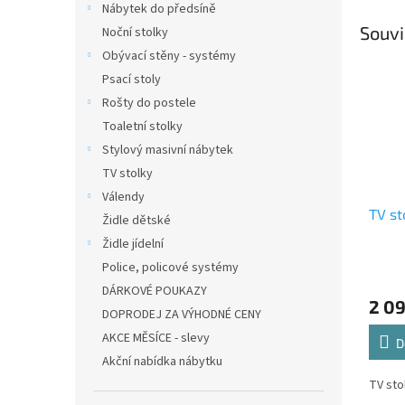
Nábytek do předsíně
Souvi
Noční stolky
Obývací stěny - systémy
Psací stoly
Rošty do postele
Toaletní stolky
Stylový masivní nábytek
TV stolky
Válendy
TV st
Židle dětské
Židle jídelní
Police, policové systémy
DÁRKOVÉ POUKAZY
2 0
DOPRODEJ ZA VÝHODNÉ CENY
AKCE MĚSÍCE - slevy
D
Akční nabídka nábytku
TV sto