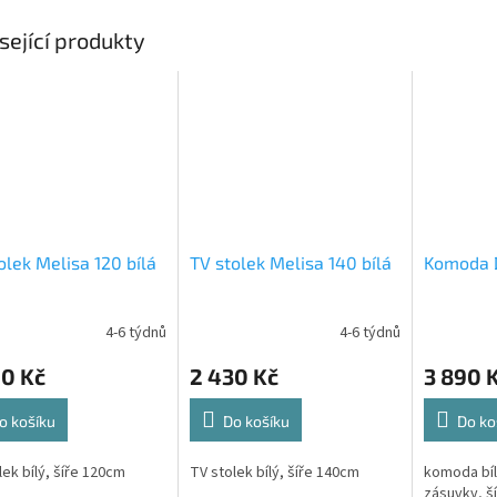
sející produkty
olek Melisa 120 bílá
TV stolek Melisa 140 bílá
Komoda D
4-6 týdnů
4-6 týdnů
90 Kč
2 430 Kč
3 890 
o košíku
Do košíku
Do ko
lek bílý, šíře 120cm
TV stolek bílý, šíře 140cm
komoda bílá
zásuvky, š