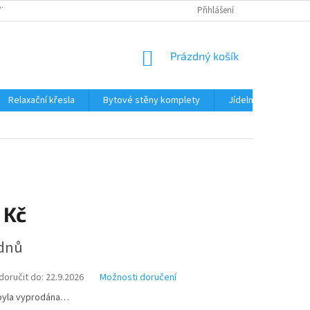
TKU NA SPLÁTKY
REKLAMACE
BLOG
Přihlášení
PODMÍNKY OCHRANY OS
NÁKUPNÍ
Prázdný košík
KOŠÍK
Relaxační křesla
Bytové stěny komplety
Jídelní sety
J
 Kč
ýdnů
oručit do:
22.9.2026
Možnosti doručení
byla vyprodána…