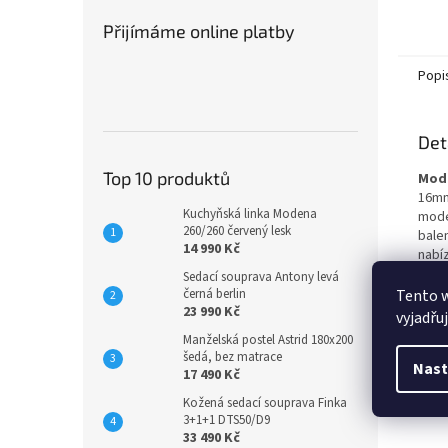
Přijímáme online platby
Popi
Det
Top 10 produktů
Mode
16mm
Kuchyňská linka Modena
mode
260/260 červený lesk
bale
14 990 Kč
nabí
Sedací souprava Antony levá
Roz
černá berlin
Tento 
23 990 Kč
Šířka
vyjadřu
Výšk
Manželská postel Astrid 180x200
Délk
šedá, bez matrace
Nast
17 490 Kč
Kožená sedací souprava Finka
3+1+1 DTS50/D9
33 490 Kč