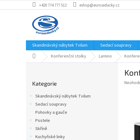
Přejít
+420 774 777 512
eshop@eurosedacky.cz
na
obsah
Skandinávský nábytek Tvilum
Sedací soupravy
Domů
Konferenční stolky
Lamino
Konferen
P
Konf
o
Přeskočit
s
Průměr
Neohod
Kategorie
kategorie
t
hodnoce
r
produkt
Skandinávský nábytek Tvilum
a
je
Sedací soupravy
0,0
n
z
Pohovky a gauče
n
5
í
Postele
hvězdič
p
Skříně
a
Kuchyňské linky