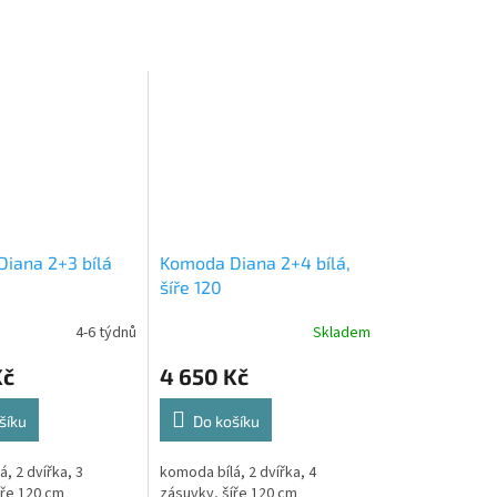
iana 2+3 bílá
Komoda Diana 2+4 bílá,
šíře 120
4-6 týdnů
Skladem
Kč
4 650 Kč
šíku
Do košíku
, 2 dvířka, 3
komoda bílá, 2 dvířka, 4
íře 120 cm
zásuvky, šíře 120 cm