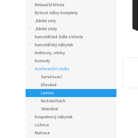
n
Relaxační křesla
e
Bytové stěny komplety
l
Jídelní sety
Jídelní stoly
Kancelářské židle a křesla
Kancelářský nábytek
Knihovny, vitríny
Komody
Konferenční stolky
Servírovací
Dřevěné
Lamino
Na kolečkách
Skleněné
Koupelnový nábytek
Ložnice
Matrace