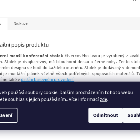
s
Diskuze
ailní popis produktu
rní menší konferenční stolek
čtvercového tvaru
je vyrobený z kvalit
. Stolek je dvojbarevný,
má bílou horní desku a černé nohy
.
Tento stol
rním designu se hodí do každého interiéru.
Stolek je dodávaný v demont
ní je montážní plánek včetně všech potřebných spojovacích materiálů. T
zíme také v
dalším barevném provedení.
měry:
web používá soubory cookie. Dalším procházením tohoto webu
: 67 cm
jete souhlas s jejich používáním.. Více informací
zde
.
a: 40 cm
a: 67 cm
avení
Odmítnout
Souh