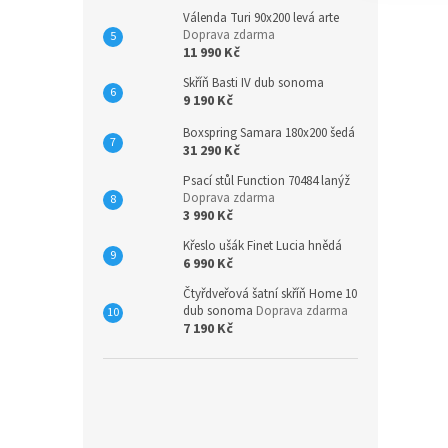
Válenda Turi 90x200 levá arte
Doprava zdarma
11 990 Kč
Skříň Basti IV dub sonoma
9 190 Kč
Boxspring Samara 180x200 šedá
31 290 Kč
Psací stůl Function 70484 lanýž
Doprava zdarma
3 990 Kč
Křeslo ušák Finet Lucia hnědá
6 990 Kč
Čtyřdveřová šatní skříň Home 10
dub sonoma
Doprava zdarma
7 190 Kč