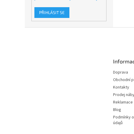
PŘIHLÁSIT SE
Z
á
p
a
t
Informac
í
Doprava
Obchodní 
Kontakty
Prodej náby
Reklamace
Blog
Podmínky o
údajů