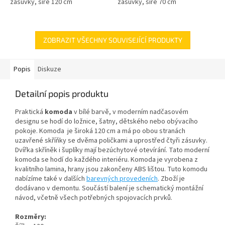
zásuvky, šíře 120 cm
zásuvky, šíře 70 cm
ZOBRAZIT VŠECHNY SOUVISEJÍCÍ PRODUKTY
Popis
Diskuze
Detailní popis produktu
Praktická
komoda
v bílé barvě, v moderním nadčasovém
designu se hodí do ložnice, šatny, dětského nebo obývacího
pokoje. Komoda je široká 120 cm a má po obou stranách
uzavřené skříňky se dvěma poličkami a uprostřed čtyři zásuvky.
Dvířka skříněk i šuplíky mají bezúchytové otevírání. Tato moderní
komoda se hodí do každého interiéru. Komoda je vyrobena z
kvalitního lamina, hrany jsou zakončeny ABS lištou. Tuto komodu
nabízíme také v dalších
barevných provedeních
. Zboží
je
dodávano v demontu. Součástí balení je schematický montážní
návod, včetně všech potřebných spojovacích prvků.
Rozměry: