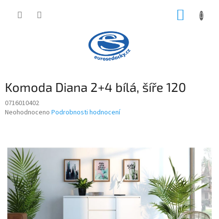
Přejít
NÁKUP
na
obsah
KOŠÍK
Komoda Diana 2+4 bílá, šíře 120
0716010402
Průměrné
Neohodnoceno
Podrobnosti hodnocení
hodnocení
produktu
je
0,0
z
5
hvězdiček.