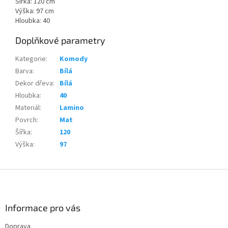
Šířka: 120 cm
Výška: 97 cm
Hloubka: 40
Doplňkové parametry
Kategorie
:
Komody
Barva
:
Bílá
Dekor dřeva
:
Bílá
Hloubka
:
40
Materiál
:
Lamino
Povrch
:
Mat
Šířka
:
120
Výška
:
97
Z
á
p
a
Informace pro vás
t
Doprava