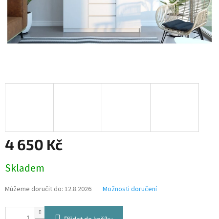
4 650 Kč
Měrná
Skladem
cena:
Můžeme doručit do:
12.8.2026
Možnosti doručení
Přidat do košíku