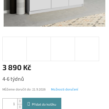
3 890 Kč
Měrná
4-6 týdnů
cena:
Můžeme doručit do:
21.9.2026
Možnosti doručení
Přidat do košíku