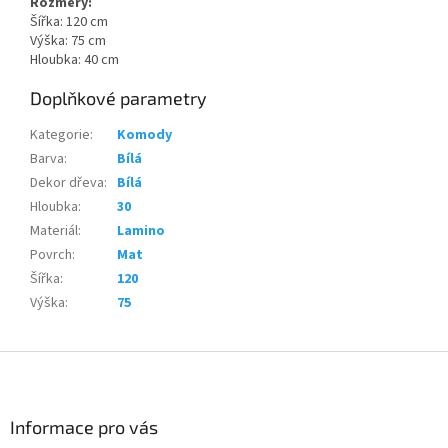
Rozměry:
Šířka: 120 cm
Výška: 75 cm
Hloubka: 40 cm
Doplňkové parametry
Kategorie
:
Komody
Barva
:
Bílá
Dekor dřeva
:
Bílá
Hloubka
:
30
Materiál
:
Lamino
Povrch
:
Mat
Šířka
:
120
Výška
:
75
Z
á
p
a
Informace pro vás