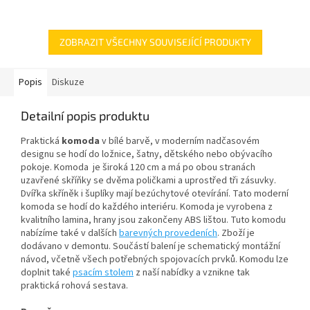
ZOBRAZIT VŠECHNY SOUVISEJÍCÍ PRODUKTY
Popis
Diskuze
Detailní popis produktu
Praktická
komoda
v bílé barvě, v moderním nadčasovém
designu se hodí do ložnice, šatny, dětského nebo obývacího
pokoje. Komoda je široká 120 cm a má po obou stranách
uzavřené skříňky se dvěma poličkami a uprostřed tři zásuvky.
Dvířka skříněk i šuplíky mají bezúchytové otevírání. Tato moderní
komoda se hodí do každého interiéru. Komoda je vyrobena z
kvalitního lamina, hrany jsou zakončeny ABS lištou. Tuto komodu
nabízíme také v dalších
barevných provedeních
. Zboží
je
dodávano v demontu. Součástí balení je schematický montážní
návod, včetně všech potřebných spojovacích prvků. Komodu
lze
doplnit také
psacím stolem
z naší nabídky a vznikne tak
praktická rohová sestava.