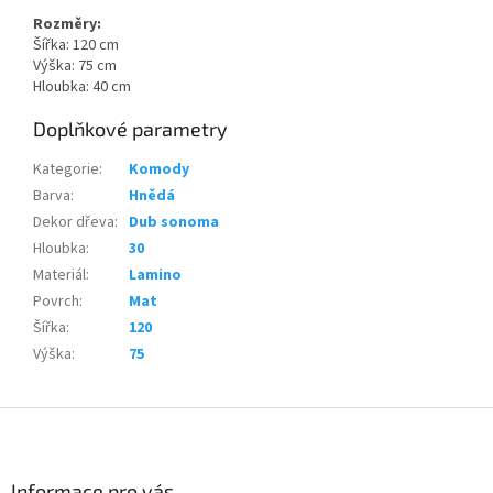
Rozměry:
Šířka: 120 cm
Výška: 75 cm
Hloubka: 40 cm
Doplňkové parametry
Kategorie
:
Komody
Barva
:
Hnědá
Dekor dřeva
:
Dub sonoma
Hloubka
:
30
Materiál
:
Lamino
Povrch
:
Mat
Šířka
:
120
Výška
:
75
Z
á
p
a
Informace pro vás