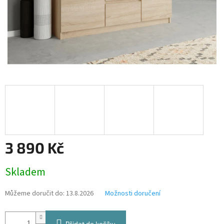
3 890 Kč
Měrná
Skladem
cena:
Můžeme doručit do:
13.8.2026
Možnosti doručení
Přidat do košíku