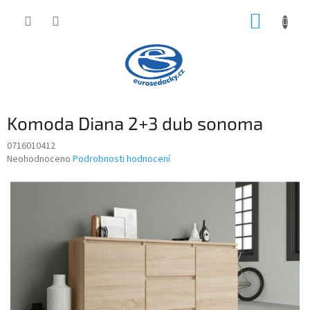
Přejít
NÁKUP
na
obsah
KOŠÍK
Komoda Diana 2+3 dub sonoma
0716010412
Průměrné
Neohodnoceno
Podrobnosti hodnocení
hodnocení
produktu
je
0,0
z
5
hvězdiček.