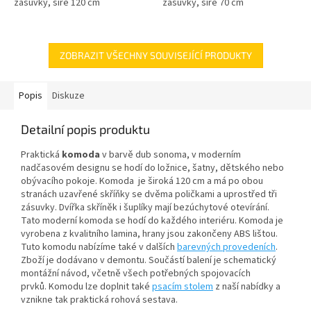
zásuvky, šíře 120 cm
zásuvky, šíře 70 cm
ZOBRAZIT VŠECHNY SOUVISEJÍCÍ PRODUKTY
Popis
Diskuze
Detailní popis produktu
Praktická
komoda
v barvě dub sonoma, v moderním
nadčasovém designu se hodí do ložnice, šatny, dětského nebo
obývacího pokoje. Komoda je široká 120 cm a má po obou
stranách uzavřené skříňky se dvěma poličkami a uprostřed tři
zásuvky. Dvířka skříněk i šuplíky mají bezúchytové otevírání.
Tato moderní komoda se hodí do každého interiéru. Komoda je
vyrobena z kvalitního lamina, hrany jsou zakončeny ABS lištou.
Tuto komodu nabízíme také v dalších
barevných provedeních
.
Zboží
je dodávano v demontu. Součástí balení je schematický
montážní návod, včetně všech potřebných spojovacích
prvků. Komodu
lze doplnit také
psacím stolem
z naší nabídky a
vznikne tak praktická rohová sestava.