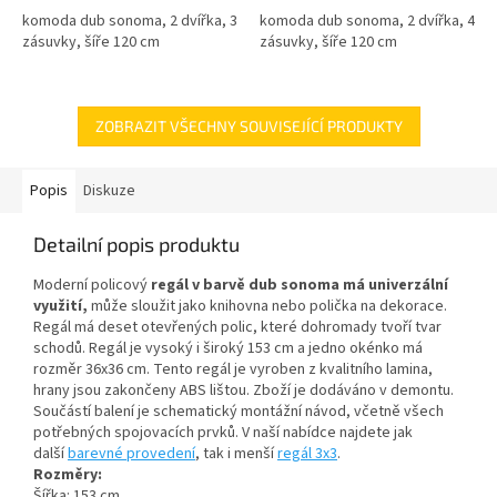
komoda dub sonoma, 2 dvířka, 3
komoda dub sonoma, 2 dvířka, 4
zásuvky, šíře 120 cm
zásuvky, šíře 120 cm
ZOBRAZIT VŠECHNY SOUVISEJÍCÍ PRODUKTY
Popis
Diskuze
Detailní popis produktu
Moderní policový
regál v barvě dub sonoma má univerzální
využití,
může sloužit jako knihovna nebo polička na dekorace.
Regál má deset otevřených polic, které dohromady tvoří tvar
schodů. Regál je vysoký i široký 153 cm a jedno okénko má
rozměr 36x36 cm. Tento regál je vyroben z kvalitního lamina,
hrany jsou zakončeny ABS lištou. Zboží
je dodáváno v demontu.
Součástí balení je schematický montážní návod, včetně všech
potřebných spojovacích prvků. V naší nabídce najdete jak
další
barevné provedení
, tak i menší
regál 3x3
.
Rozměry:
Šířka: 153 cm