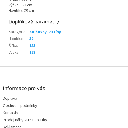
Výška: 153 cm
Hloubka: 30 cm
Doplňkové parametry
Kategorie
:
Knihovny, vitríny
Hloubka
:
30
Šířka
:
153
Výška
:
153
Z
á
p
a
Informace pro vás
t
Doprava
í
Obchodní podmínky
Kontakty
Prodej nábytku na splátky
Reklamace