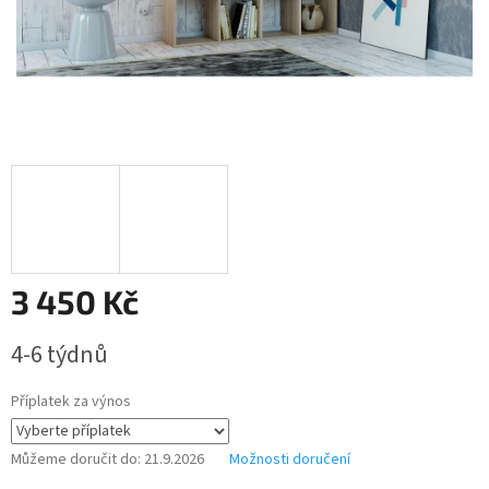
3 450 Kč
Měrná
4-6 týdnů
cena:
Příplatek za výnos
Můžeme doručit do:
21.9.2026
Možnosti doručení