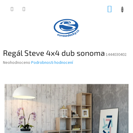
Přejít
NÁKUP
na
obsah
KOŠÍK
Regál Steve 4x4 dub sonoma
1444030402
Průměrné
Neohodnoceno
Podrobnosti hodnocení
hodnocení
produktu
je
0,0
z
5
hvězdiček.