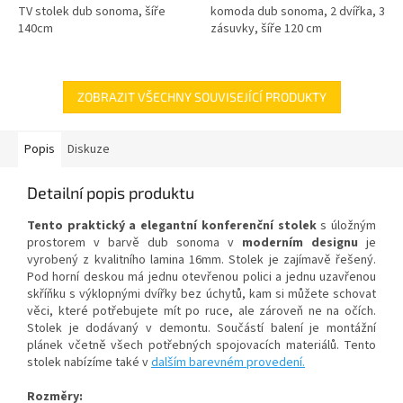
TV stolek dub sonoma, šíře
komoda dub sonoma, 2 dvířka, 3
140cm
zásuvky, šíře 120 cm
ZOBRAZIT VŠECHNY SOUVISEJÍCÍ PRODUKTY
Popis
Diskuze
Detailní popis produktu
Tento praktický a elegantní konferenční stolek
s úložným
prostorem v barvě dub sonoma v
moderním designu
je
vyrobený z kvalitního lamina 16mm. S
tolek je zajímavě řešený.
Pod horní deskou má jednu otevřenou polici a jednu uzavřenou
skříňku s výklopnými dvířky bez úchytů, kam si můžete schovat
věci, které potřebujete mít po ruce, ale zároveň ne na očích.
Stolek je dodávaný v demontu. Součástí balení je montážní
plánek včetně všech potřebných spojovacích materiálů. Tento
stolek nabízíme také v
dalším barevném provedení.
Rozměry: