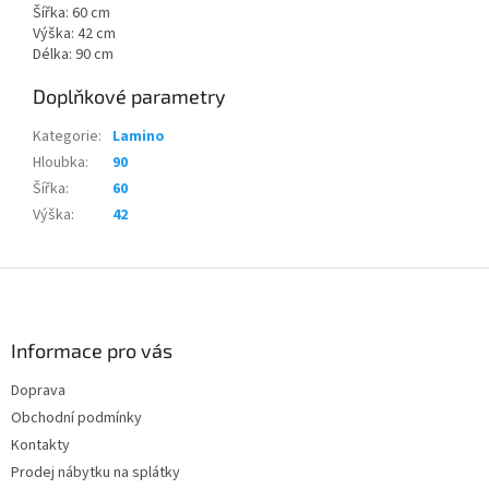
Šířka: 60 cm
Výška: 42 cm
Délka: 90 cm
Doplňkové parametry
Kategorie
:
Lamino
Hloubka
:
90
Šířka
:
60
Výška
:
42
Z
á
p
a
Informace pro vás
t
Doprava
í
Obchodní podmínky
Kontakty
Prodej nábytku na splátky