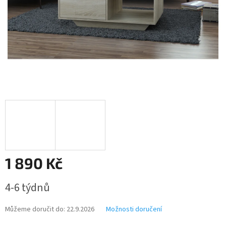
1 890 Kč
Měrná
4-6 týdnů
cena:
Můžeme doručit do:
22.9.2026
Možnosti doručení