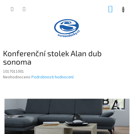
Přejít
NÁKUP
na
obsah
KOŠÍK
Konferenční stolek Alan dub
sonoma
1017011001
Průměrné
Neohodnoceno
Podrobnosti hodnocení
hodnocení
produktu
je
0,0
z
5
hvězdiček.