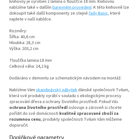
knihovny je vyroben z lamina o tloušťce 18 mm. Knihovnu
nabízíme také v dalším
barevném provedení
. K této knihovně lze
dokoupit také další komponenty ze stejné
řady Basic,
které
najdete v naší nabídce.
Rozměry:
Šířka: 40,6 cm
Hloubka: 28,3 cm
Výška: 203,2 cm
Tloušťka lamina:18 mm
Celková váha: 24,2 kg
Dodáváno v demontu se schematickým návodem na montáž.
Nabízíme Vám
skandinávský nábytek
dánské společnosti Tvilum,
která své produkty vyrábí v souladu s ekologickými procesy
zpracování dřeva a ochrany životního prostředí. Pokud Vás
ochrana životního prostředí
oslovuje a zároveň si chcete
pořídit do své domácnosti
kvalitně zpracované zboží za
rozumnou cenu
, produkty společnosti Tvilum Vám můžeme
doporučit.
Doplňkové parametry