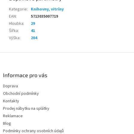
Kategorie
:
Knihovny, vitríny
EAN
:
5713035007719
Hloubka
:
29
Šířka
:
41
Výška
:
204
Z
á
p
a
Informace pro vás
t
Doprava
í
Obchodní podmínky
Kontakty
Prodej nábytku na splátky
Reklamace
Blog
Podmínky ochrany osobních údajů