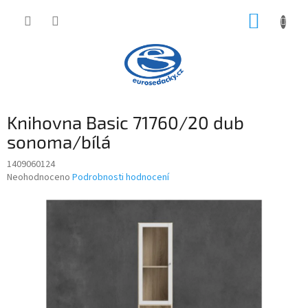
Přejít
NÁKUP
na
obsah
KOŠÍK
Knihovna Basic 71760/20 dub
sonoma/bílá
1409060124
Průměrné
Neohodnoceno
Podrobnosti hodnocení
hodnocení
produktu
je
0,0
z
5
hvězdiček.