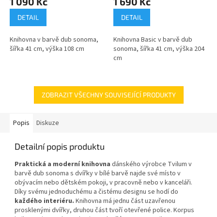
1 090 Kč
1 690 Kč
DETAIL
DETAIL
Knihovna v barvě dub sonoma,
Knihovna Basic v barvě dub
šířka 41 cm, výška 108 cm
sonoma, šířka 41 cm, výška 204
cm
ZOBRAZIT VŠECHNY SOUVISEJÍCÍ PRODUKTY
Popis
Diskuze
Detailní popis produktu
Praktická a moderní knihovna
dánského výrobce Tvilum v
barvě dub sonoma s dvířky v bílé barvě najde své místo v
obývacím nebo dětském pokoji, v pracovně nebo v kanceláři.
Díky svému jednoduchému a čistému designu se hodí do
každého interiéru.
Knihovna má jednu část uzavřenou
prosklenými dvířky, druhou část tvoří otevřené police. Korpus