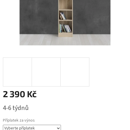
2 390 Kč
Měrná
4-6 týdnů
cena:
Příplatek za výnos