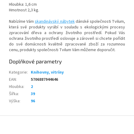
Hloubka: 1,6 cm
Hmotnost 2,3 kg.
Nabízíme Vám
skandinávský nábytek
dánské společnosti Tvilum,
která své produkty vyrábí v souladu s ekologickými procesy
zpracování dřeva a ochrany životního prostředí. Pokud Vás
ochrana životního prostředí oslovuje a zároveň si chcete pořídit
do své domácnosti kvalitně zpracované zboží za rozumnou
cenu, produkty společnosti Tvilum Vám můžeme doporučit.
Doplňkové parametry
Kategorie
:
Knihovny, vitríny
EAN
:
5706887944646
Hloubka
:
2
Šířka
:
39
Výška
:
96
Z
á
p