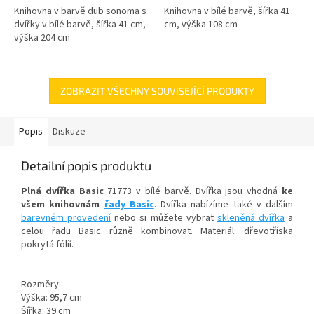
Knihovna v barvě dub sonoma s
Knihovna v bílé barvě, šířka 41
dvířky v bílé barvě, šířka 41 cm,
cm, výška 108 cm
výška 204 cm
ZOBRAZIT VŠECHNY SOUVISEJÍCÍ PRODUKTY
Popis
Diskuze
Detailní popis produktu
Plná dvířka Basic
71773 v bílé barvě. Dvířka jsou vhodná
ke
všem knihovnám
řady Basic
. Dvířka nabízíme také v dalším
barevném provedení
nebo si můžete vybrat
skleněná dvířka
a
celou řadu Basic různě kombinovat. Materiál: dřevotříska
pokrytá fólií.
Rozměry:
Výška: 95,7 cm
Šířka: 39 cm