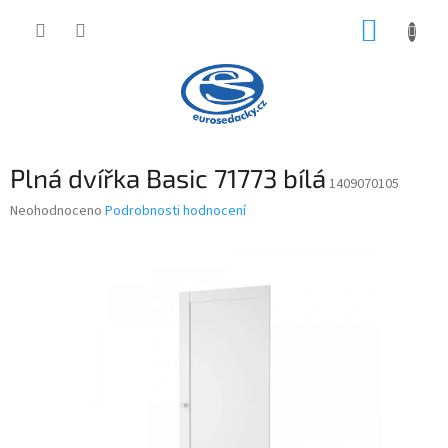
Přejít
NÁKUP
na
obsah
KOŠÍK
Plná dvířka Basic 71773 bílá
1409070105
Průměrné
Neohodnoceno
Podrobnosti hodnocení
hodnocení
produktu
je
0,0
z
5
hvězdiček.