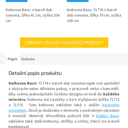
Knihovna Basic v barvě dub
Knihovna Basic 71776 v barvě
sonoma, šířka 41 cm, výška 204
dub sonoma, šířka 79 cm, výška
cm
108 cm
ZOBRAZIT VŠECHNY SOUVISEJÍCÍ PRODUKTY
Popis
Diskuze
Detailní popis produktu
Knihovna Basic
71774 v barvě dub sonoma najde své uplatnění
v obývacím nebo dětském pokoji, v pracovně nebo v kanceláři.
Díky svému jednoduchém čistému designu se hodí do
každého
interiéru
. Knihovna má 2 poličky a lze k ní připevnit dvířka 71772
a 71773. Tuto knihovnu nabízíme také v dalším
barevném
provedení
. Zboží je dodáváno v demontu s podrobným návodem
k montáži. Materiál: dřevotříska pokrytá fólií. V
kolekci Basic
nabízíme také další knihovny, skříňky a vitríny, které lze krásně
kombinovat.