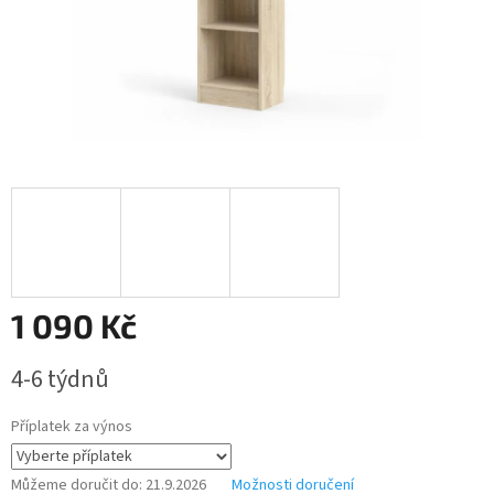
1 090 Kč
Měrná
4-6 týdnů
cena:
Příplatek za výnos
Můžeme doručit do:
21.9.2026
Možnosti doručení