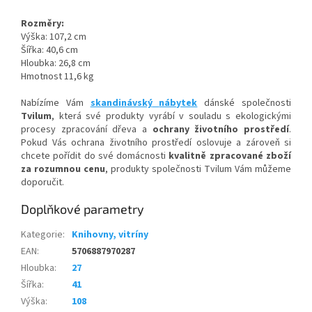
Rozměry:
Výška: 107,2 cm
Šířka: 40,6 cm
Hloubka: 26,8 cm
Hmotnost 11,6 kg
Nabízíme Vám
skandinávský
nábytek
dánské společnosti
Tvilum
, která své produkty vyrábí v souladu s ekologickými
procesy zpracování dřeva a
ochrany životního prostředí
.
Pokud Vás ochrana životního prostředí oslovuje a zároveň si
chcete pořídit do své domácnosti
kvalitně zpracované zboží
za rozumnou cenu
, produkty společnosti Tvilum Vám můžeme
doporučit.
Doplňkové parametry
Kategorie
:
Knihovny, vitríny
EAN
:
5706887970287
Hloubka
:
27
Šířka
:
41
Výška
:
108