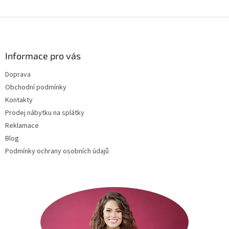
Z
á
p
a
Informace pro vás
t
Doprava
í
Obchodní podmínky
Kontakty
Prodej nábytku na splátky
Reklamace
Blog
Podmínky ochrany osobních údajů