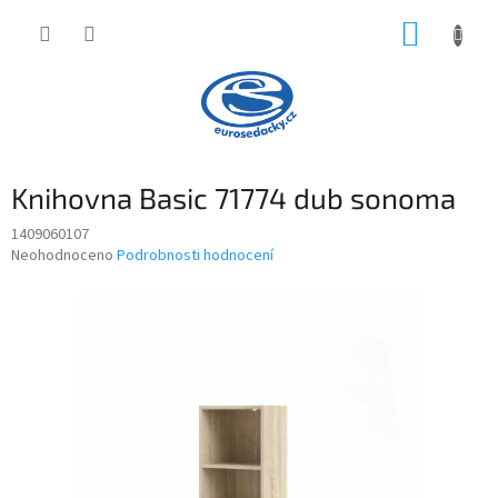
Přejít
NÁKUP
na
obsah
KOŠÍK
Knihovna Basic 71774 dub sonoma
1409060107
Průměrné
Neohodnoceno
Podrobnosti hodnocení
hodnocení
produktu
je
0,0
z
5
hvězdiček.