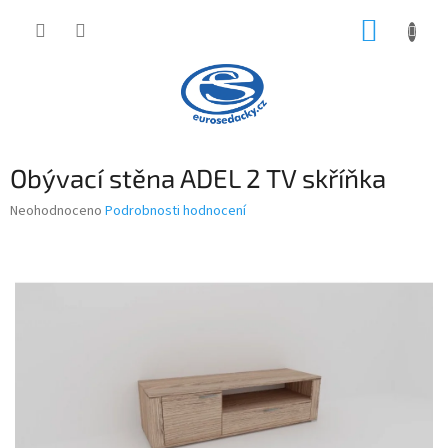
Přejít
NÁKUP
na
obsah
KOŠÍK
Obývací stěna ADEL 2 TV skříňka
Průměrné
Neohodnoceno
Podrobnosti hodnocení
hodnocení
produktu
je
0,0
z
5
hvězdiček.