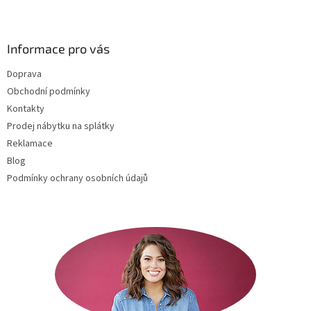
Z
á
p
a
Informace pro vás
t
Doprava
í
Obchodní podmínky
Kontakty
Prodej nábytku na splátky
Reklamace
Blog
Podmínky ochrany osobních údajů