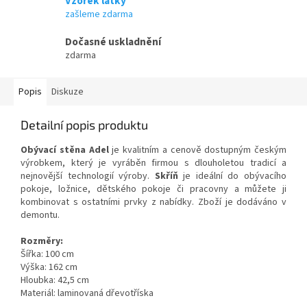
Vzorek látky
zašleme zdarma
Dočasné uskladnění
zdarma
Popis
Diskuze
Detailní popis produktu
Obývací stěna Adel
je kvalitním a cenově dostupným českým
výrobkem, který je vyráběn firmou s dlouholetou tradicí a
nejnovější technologií výroby.
Skříň
je ideální do obývacího
pokoje, ložnice, dětského pokoje či pracovny a můžete ji
kombinovat s ostatními prvky z nabídky. Zboží je dodáváno v
demontu.
Rozměry:
Šířka: 100 cm
Výška: 162 cm
Hloubka: 42,5 cm
Materiál: laminovaná dřevotříska