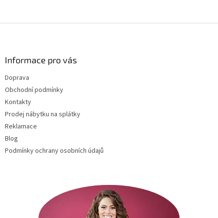
Z
á
p
a
Informace pro vás
t
Doprava
í
Obchodní podmínky
Kontakty
Prodej nábytku na splátky
Reklamace
Blog
Podmínky ochrany osobních údajů