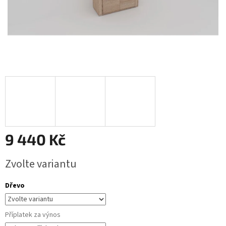
9 440 Kč
Měrná
Zvolte variantu
cena:
Dřevo
Příplatek za výnos