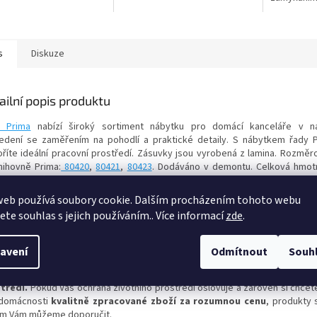
s
Diskuze
ailní popis produktu
 Prima
nabízí široký sortiment nábytku pro domácí kanceláře v 
edení se zaměřením na pohodlí a praktické detaily. S nábytkem řady 
oříte ideální pracovní prostředí. Zásuvky jsou vyrobená z lamina. Rozmě
nihovně Prima:
80420
,
80421
,
80423
. Dodáváno v demontu. Celková hmot
vky nabízíme také v dalším
barevném provedení.
měry:
web používá soubory cookie. Dalším procházením tohoto webu
a: 105,4 cm
jete souhlas s jejich používáním.. Více informací
zde
.
: 83,7 cm
bka: 38 cm
avení
Odmítnout
Souh
zíme Vám
skandinávský nábytek
dánské společnosti
Tvilum
, která s
bí v souladu s ekologickými procesy zpracování dřeva a
ochrany
tředí.
Pokud Vás ochrana životního prostředí oslovuje a zároveň si chcete
domácnosti
kvalitně zpracované zboží za rozumnou cenu
, produkty 
um Vám můžeme doporučit.