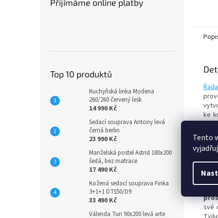
Přijímáme online platby
Popi
Det
Top 10 produktů
Řada
Kuchyňská linka Modena
prov
260/260 červený lesk
vytv
14 990 Kč
ke k
Sedací souprava Antony levá
Zásu
černá berlin
Roz
Tento 
23 990 Kč
Výšk
vyjadřu
Šířka
Manželská postel Astrid 180x200
Hlou
šedá, bez matrace
17 490 Kč
Nast
Nabí
Kožená sedací souprava Finka
vyrá
3+1+1 DTS50/D9
pros
33 490 Kč
své 
Válenda Turi 90x200 levá arte
Tvil