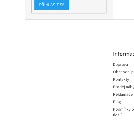
PŘIHLÁSIT SE
Z
á
p
a
t
Informac
í
Doprava
Obchodní 
Kontakty
Prodej náby
Reklamace
Blog
Podmínky o
údajů