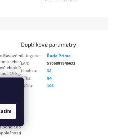
Doplňkové parametry
nadčasovém
Kategorie
:
Řada Prima
Prima lehce
EAN
:
5706887946633
rově vhodné
Hloubka
:
38
nost 25 kg.
Šířka
:
84
Výška
:
106
lasím
vé produkty
 životního
 pořídit do
společnosti