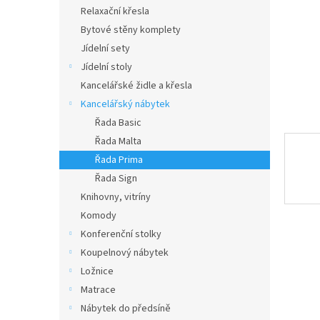
n
Relaxační křesla
e
Bytové stěny komplety
l
Jídelní sety
Jídelní stoly
Kancelářské židle a křesla
Kancelářský nábytek
Řada Basic
Řada Malta
Řada Prima
Řada Sign
Knihovny, vitríny
Komody
Konferenční stolky
Koupelnový nábytek
Ložnice
Matrace
Nábytek do předsíně