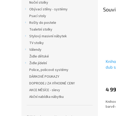
Noční stolky
Souvi
Obývací stěny - systémy
Psací stoly
Rošty do postele
Toaletní stolky
Stylový masivní nábytek
TV stolky
Válendy
Židle dětské
Knih
Židle jídelní
dub 
Police, policové systémy
DÁRKOVÉ POUKAZY
DOPRODEJ ZA VÝHODNÉ CENY
4 9
AKCE MĚSÍCE - slevy
Akční nabídka nábytku
Knihov
barvě 