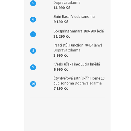
Doprava zdarma
11 990 Kč
Skříň Basti IV dub sonoma
9 190 Kč
Boxspring Samara 180x200 šedá
31 290 Kč
Psací stůl Function 70484 lanýž
Doprava zdarma
3 990 Kč
Křeslo ušák Finet Lucia hnědá
6 990 Kč
Čtyřdveřová šatní skříň Home 10
dub sonoma
Doprava zdarma
7 190 Kč