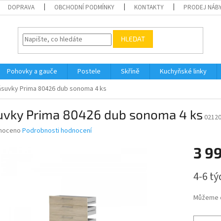
DOPRAVA
OBCHODNÍ PODMÍNKY
KONTAKTY
PRODEJ NÁBY
HLEDAT
Pohovky a gauče
Postele
Skříně
Kuchyňské linky
ásuvky Prima 80426 dub sonoma 4 ks
uvky Prima 80426 dub sonoma 4 ks
0212
né
noceno
Podrobnosti hodnocení
ní
3 9
u
Měrná
4-6 t
cena:
ek.
Můžeme d