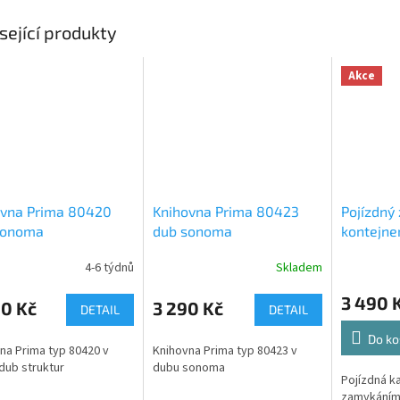
sející produkty
Akce
ovna Prima 80420
Knihovna Prima 80423
Pojízdný
sonoma
dub sonoma
kontejne
Prima 8
4-6 týdnů
Skladem
3 490 
90 Kč
3 290 Kč
DETAIL
DETAIL
Do ko
na Prima typ 80420 v
Knihovna Prima typ 80423 v
dub struktur
dubu sonoma
Pojízdná k
zamykání