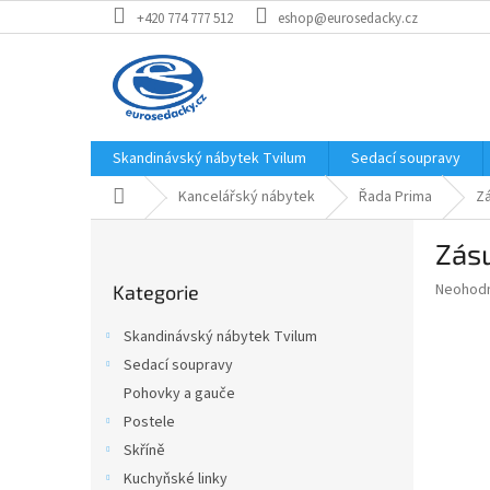
Přejít
+420 774 777 512
eshop@eurosedacky.cz
na
obsah
Skandinávský nábytek Tvilum
Sedací soupravy
Domů
Kancelářský nábytek
Řada Prima
Z
P
Zás
o
Přeskočit
s
Průměr
Neohod
Kategorie
kategorie
t
hodnoce
r
produkt
Skandinávský nábytek Tvilum
a
je
Sedací soupravy
0,0
n
z
Pohovky a gauče
n
5
í
Postele
hvězdič
p
Skříně
a
Kuchyňské linky