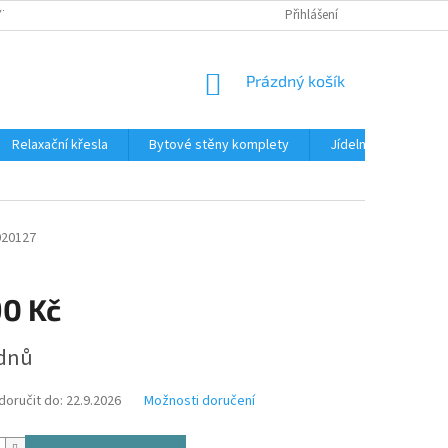
TKU NA SPLÁTKY
REKLAMACE
BLOG
Přihlášení
PODMÍNKY OCHRANY OS
NÁKUPNÍ
Prázdný košík
KOŠÍK
Relaxační křesla
Bytové stěny komplety
Jídelní sety
J
020127
90 Kč
ýdnů
oručit do:
22.9.2026
Možnosti doručení