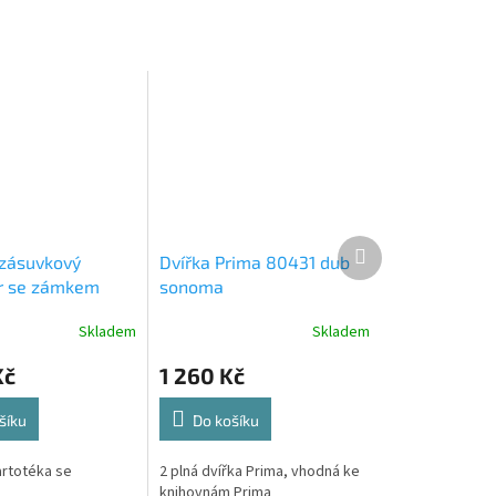
Další
 zásuvkový
Dvířka Prima 80431 dub
produkt
r se zámkem
sonoma
0419 dub sonoma
Skladem
Skladem
Kč
1 260 Kč
šíku
Do košíku
artotéka se
2 plná dvířka Prima, vhodná ke
m
knihovnám Prima